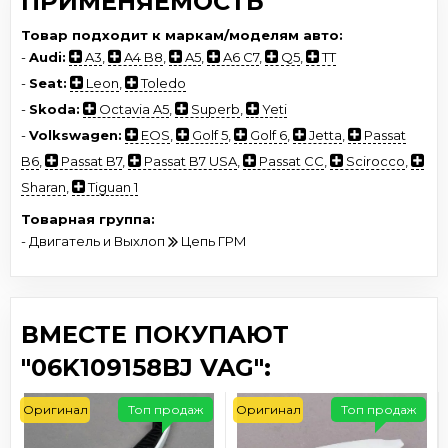
ПРИМЕНЯЕМОСТЬ
Товар подходит к маркам/моделям авто:
-
Audi:
A3
,
A4 B8
,
A5
,
A6 C7
,
Q5
,
TT
-
Seat:
Leon
,
Toledo
-
Skoda:
Octavia A5
,
Superb
,
Yeti
-
Volkswagen:
EOS
,
Golf 5
,
Golf 6
,
Jetta
,
Passat
B6
,
Passat B7
,
Passat B7 USA
,
Passat CC
,
Scirocco
,
Sharan
,
Tiguan 1
Товарная группа:
- Двигатель и Выхлоп
Цепь ГРМ
ВМЕСТЕ ПОКУПАЮТ
"06K109158BJ VAG":
Оригинал
Топ продаж
Оригинал
Топ продаж