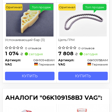
Оригинал
Топ продаж
Оригинал
Топ продаж
Успокаивающий бар (3)
Цепь ГРМ
0 отзывов
0 отзывов
1 074
7 808
₴
₴
сегодня
сегодня
Артикул:
06H109469AH
Артикул:
06K109158AM
VAG
Германия
VAG
Германия
КУПИТЬ
КУПИТЬ
АНАЛОГИ "06K109158BJ VAG":