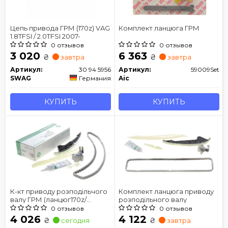
Цепь привода ГРМ (170z) VAG
Комплект ланцюга ГРМ
1.8TFSI / 2.0TFSI 2007-
0 отзывов
0 отзывов
3 020
6 363
₴
₴
завтра
завтра
Артикул:
30 94 5956
Артикул:
59009Set
SWAG
Германия
Aic
КУПИТЬ
КУПИТЬ
К-кт приводу розподільчого
Комплект ланцюга приводу
валу ГРМ (ланцюг170z/
розподільного валу
натяжник/заспокоювачі) VAG
0 отзывов
0 отзывов
1.8TFSI/2.0TFSI 2007-
4 026
4 122
₴
₴
сегодня
завтра