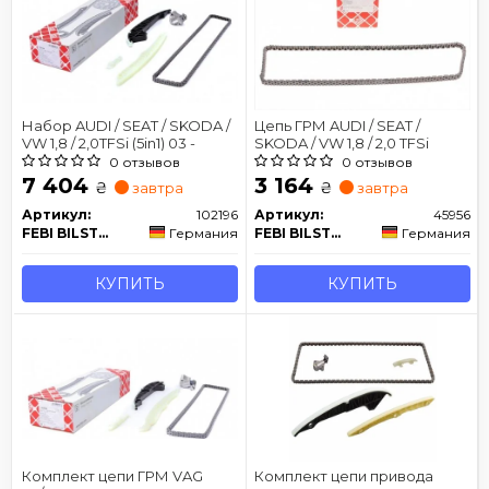
Набор AUDI / SEAT / SKODA /
Цепь ГРМ AUDI / SEAT /
VW 1,8 / 2,0TFSi (5in1) 03 -
SKODA / VW 1,8 / 2,0 TFSi
0 отзывов
0 отзывов
7 404
3 164
₴
₴
завтра
завтра
Артикул:
102196
Артикул:
45956
FEBI BILSTEIN
Германия
FEBI BILSTEIN
Германия
КУПИТЬ
КУПИТЬ
Комплект цепи ГРМ VAG
Комплект цепи привода