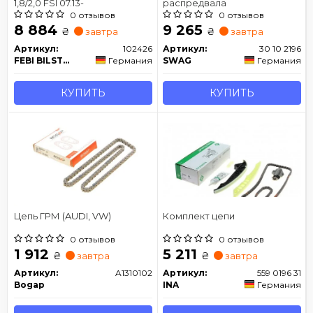
1,8/2,0 FSI 07.13-
распредвала
0 отзывов
0 отзывов
8 884
9 265
₴
₴
завтра
завтра
Артикул:
102426
Артикул:
30 10 2196
FEBI BILSTEIN
Германия
SWAG
Германия
КУПИТЬ
КУПИТЬ
Цепь ГРМ (AUDI, VW)
Комплект цепи
0 отзывов
0 отзывов
1 912
5 211
₴
₴
завтра
завтра
Артикул:
A1310102
Артикул:
559 0196 31
Bogap
INA
Германия