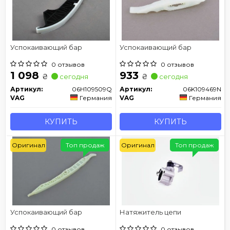
Успокаивающий бар
Успокаивающий бар
0 отзывов
0 отзывов
1 098
933
₴
₴
сегодня
сегодня
Артикул:
06H109509Q
Артикул:
06K109469N
VAG
Германия
VAG
Германия
КУПИТЬ
КУПИТЬ
Оригинал
Топ продаж
Оригинал
Топ продаж
Успокаивающий бар
Натяжитель цепи
0 отзывов
0 отзывов