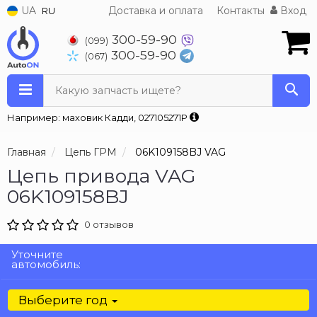
UA
Доставка и оплата
Контакты
Вход
RU
300-59-90
(099)
300-59-90
(067)
Какую запчасть ищете?
Например: маховик Кадди, 027105271P
Главная
Цепь ГРМ
06K109158BJ VAG
Цепь привода VAG
06K109158BJ
0 отзывов
Уточните
автомобиль:
Выберите год