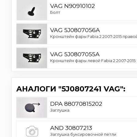
VAG N90910102
Болт
VAG 5J0807056A
Кронштейн фары Fabia 2 2007-2015 право
VAG 5J0807055A
Кронштейн фары левой Fabia 2 2007-2015
АНАЛОГИ "5J0807241 VAG":
DPA 88070815202
Заглушка
AND 30807213
Заглушка буксировочной петли