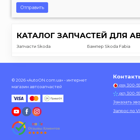
Отправить
КАТАЛОГ ЗАПЧАСТЕЙ ДЛЯ А
Запчасти Skoda
Бампер Skoda Fabia
Контакт
© 2026 «AutoON.com.ua» - интернет
300-5
(099)
магазин автозапчастей
300-5
(067)
Заказать зв
Запрос по V