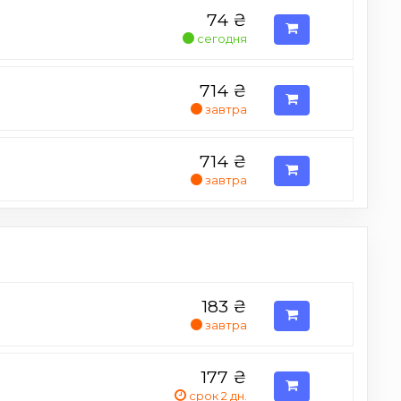
74
₴
сегодня
714
₴
завтра
714
₴
завтра
183
₴
завтра
177
₴
срок 2 дн.