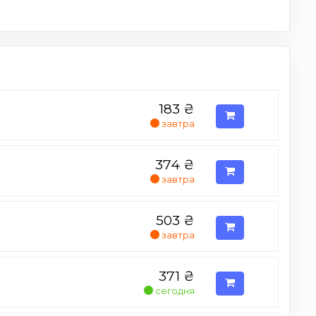
183
₴
завтра
374
₴
завтра
503
₴
завтра
371
₴
сегодня