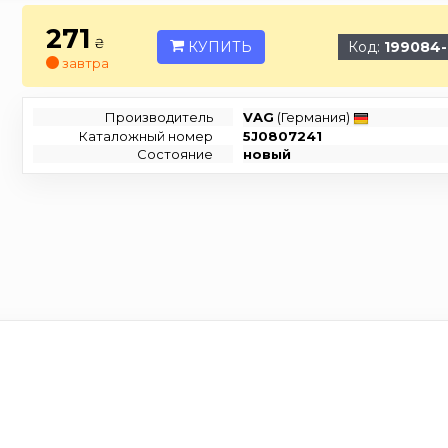
271
₴
КУПИТЬ
Код:
199084
завтра
Производитель
VAG
(Германия)
Каталожный номер
5J0807241
Состояние
новый