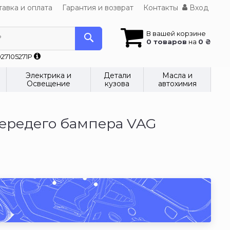
авка и оплата
Гарантия и возврат
Контакты
Вход
В вашей корзине
?
0 товаров
на
0 ₴
27105271P
Электрика и
Детали
Масла и
Освещение
кузова
автохимия
передего бампера VAG