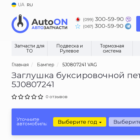
UA
RU
300-59-90
(099)
300-59-90
(067)
Запчасти для
Подвеска и
Тормозная
ТО
Рулевое
система
Главная
Бампер
5J0807241 VAG
Заглушка буксировочной пет
5J0807241
0 отзывов
Уточните
Выберите год
Выберит
автомобиль: