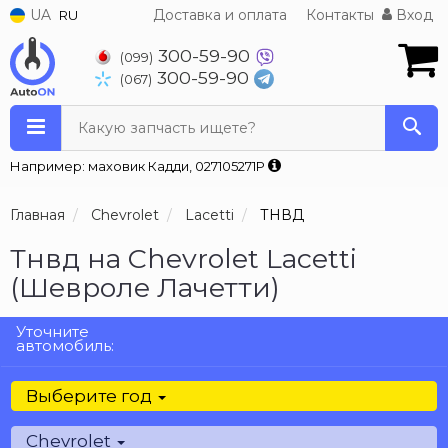
UA
Доставка и оплата
Контакты
Вход
RU
300-59-90
(099)
300-59-90
(067)
Какую запчасть ищете?
Например: маховик Кадди, 027105271P
Главная
Chevrolet
Lacetti
ТНВД
Тнвд на Chevrolet Lacetti
(Шевроле Лачетти)
Уточните
автомобиль:
Выберите год
Chevrolet