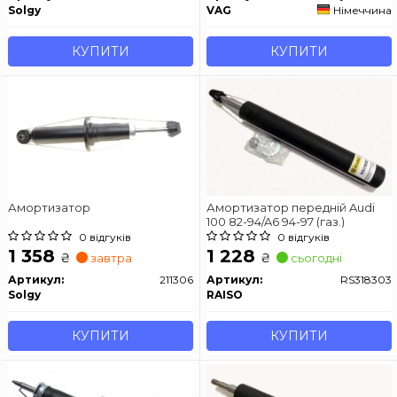
Solgy
VAG
Німеччина
КУПИТИ
КУПИТИ
Амортизатор
Амортизатор передній Audi
100 82-94/A6 94-97 (газ.)
0 відгуків
0 відгуків
1 358
1 228
₴
₴
завтра
сьогодні
Артикул:
211306
Артикул:
RS318303
Solgy
RAISO
КУПИТИ
КУПИТИ