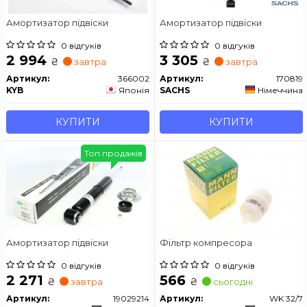
Амортизатор підвіски
Амортизатор підвіски
0 відгуків
0 відгуків
2 994
3 305
₴
₴
завтра
завтра
Артикул:
366002
Артикул:
170819
KYB
Японія
SACHS
Німеччина
КУПИТИ
КУПИТИ
Топ продажів
Амортизатор підвіски
Фільтр компресора
0 відгуків
0 відгуків
2 271
566
₴
₴
завтра
сьогодні
Артикул:
19029214
Артикул:
WK 32/7