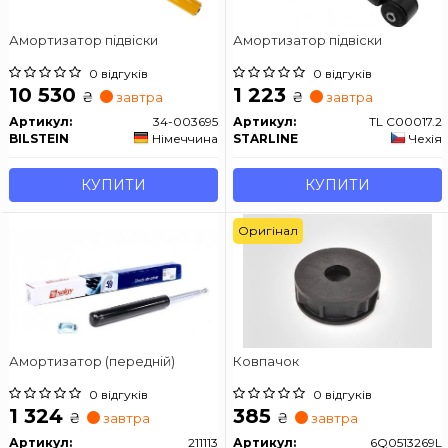
Амортизатор підвіски
Амортизатор підвіски
0 відгуків
0 відгуків
10 530
1 223
₴
₴
завтра
завтра
Артикул:
34-003695
Артикул:
TL C00017.2
BILSTEIN
Німеччина
STARLINE
Чехія
КУПИТИ
КУПИТИ
Оригінал
Амортизатор (передній)
Ковпачок
0 відгуків
0 відгуків
1 324
385
₴
₴
завтра
завтра
Артикул:
211113
Артикул:
6Q0513269L