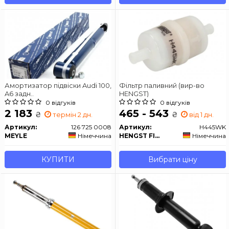
Амортизатор підвіски Audi 100,
Фільтр паливний (вир-во
A6 задн..
HENGST)
0 відгуків
0 відгуків
2 183
465 - 543
₴
₴
термін 2 дн.
від 1 дн.
Артикул:
126 725 0008
Артикул:
H445WK
MEYLE
Німеччина
HENGST FILTER
Німеччина
КУПИТИ
Вибрати ціну