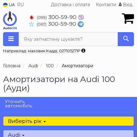
RU
Доставка і оплата
Контакти
Вхід
UA
300-59-90
(099)
300-59-90
(067)
Яку запчастину шукаєте?
Наприклад: маховик Кадді, 027105271P
Головна
Audi
100
Амортизатори
Амортизатори на Audi 100
(Ауди)
Уточніть
автомобіль:
Виберіть рік
Audi