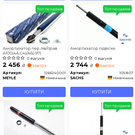
Топ продажів
Топ продажів
Амортизатор пер.лів/прав
Амортизатор підвіски
А100(4A,C4)/A6(-97)
0 відгуків
0 відгуків
2 456
2 744
₴
₴
завтра
завтра
Артикул:
1266240001
Артикул:
105 807
MEYLE
Німеччина
SACHS
Німеччина
КУПИТИ
КУПИТИ
Топ продажів
Топ продажів