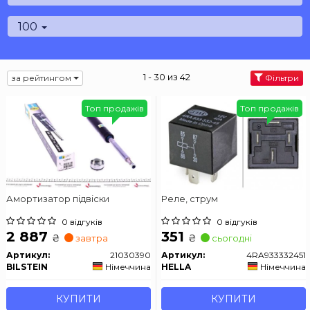
100
1 - 30 из 42
за рейтингом
Фільтри
Топ продажів
Топ продажів
Амортизатор підвіски
Реле, струм
0 відгуків
0 відгуків
2 887
351
₴
₴
завтра
сьогодні
Артикул:
21030390
Артикул:
4RA933332451
BILSTEIN
Німеччина
HELLA
Німеччина
КУПИТИ
КУПИТИ