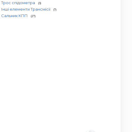
Трос спідометра
(3)
Інші елементи Трансмісії
(7)
Сальник КПП
(27)