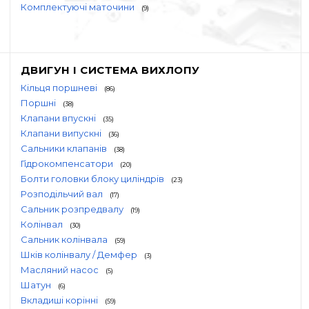
Комплектуючі маточини
(9)
ДВИГУН І СИСТЕМА ВИХЛОПУ
Кільця поршневі
(86)
Поршні
(38)
Клапани впускні
(35)
Клапани випускні
(36)
Сальники клапанів
(38)
Гідрокомпенсатори
(20)
Болти головки блоку циліндрів
(23)
Розподільчий вал
(17)
Сальник розпредвалу
(19)
Колінвал
(30)
Сальник колінвала
(59)
Шків колінвалу / Демфер
(3)
Масляний насос
(5)
Шатун
(6)
Вкладиші корінні
(59)