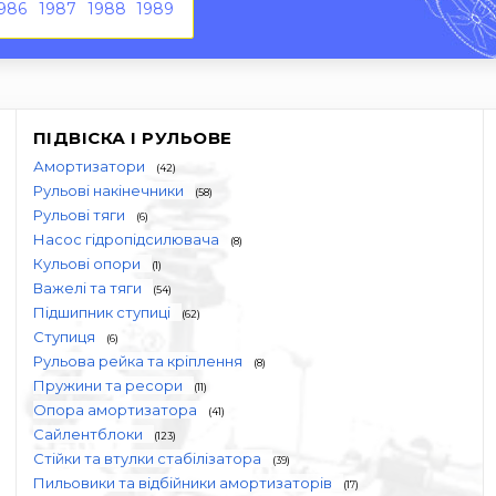
986
1987
1988
1989
ПІДВІСКА І РУЛЬОВЕ
Амортизатори
(42)
Рульові накінечники
(58)
Рульові тяги
(6)
Насос гідропідсилювача
(8)
Кульові опори
(1)
Важелі та тяги
(54)
Підшипник ступиці
(62)
Ступиця
(6)
Рульова рейка та кріплення
(8)
Пружини та ресори
(11)
Опора амортизатора
(41)
Сайлентблоки
(123)
Стійки та втулки стабілізатора
(39)
Пильовики та відбійники амортизаторів
(17)