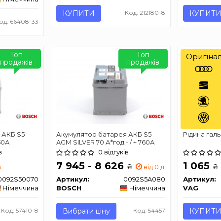
КУПИТИ
Код: 212180-8
КУПИТ
од: 66408-33
Топ
Топ
Оригіна
продажів
продажів
 АКБ S5
Акумулятор батарея АКБ S5
Рідина галь
50A
AGM SILVER 70 А*год - / + 760A
в
0 відгуків
7 945 - 8 626
1 065
₴
₴
а
від 0 дн.
0092S50070
Артикул:
0092S5A080
Артикул:
Німеччина
BOSCH
Німеччина
VAG
Код: 57410-8
Вибрати ціну
Код: 54457
КУПИТ