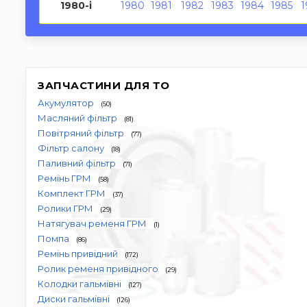
1980-і
1980
1981
1982
1983
1984
1985
1
ЗАПЧАСТИНИ ДЛЯ ТО
Акумулятор
(50)
Масляний фільтр
(81)
Повітряний фільтр
(77)
Фільтр салону
(18)
Паливний фільтр
(71)
Ремінь ГРМ
(58)
Комплект ГРМ
(37)
Ролики ГРМ
(29)
Натягувач ременя ГРМ
(1)
Помпа
(86)
Ремінь привідний
(172)
Ролик ременя привідного
(29)
Колодки гальмівні
(127)
Диски гальмівні
(126)