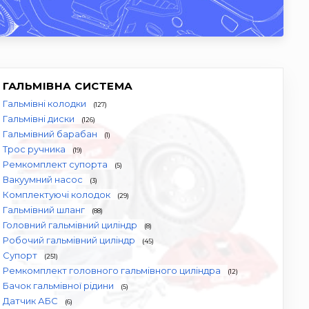
ГАЛЬМІВНА СИСТЕМА
Гальмівні колодки
(127)
Гальмівні диски
(126)
Гальмівний барабан
(1)
Трос ручника
(19)
Ремкомплект супорта
(5)
Вакуумний насос
(3)
Комплектуючі колодок
(29)
Гальмівний шланг
(88)
Головний гальмівний циліндр
(8)
Робочий гальмівний циліндр
(45)
Супорт
(251)
Ремкомплект головного гальмівного циліндра
(12)
Бачок гальмівної рідини
(5)
Датчик АБС
(6)