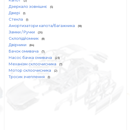
Капот
(2)
Дзеркало зовнішнє
(5)
Двері
(1)
Стекла
(1)
Амортизатори капота/багажника
(18)
Замки / Ручки
(26)
Склопідйомник
(8)
Двірники
(84)
Бачок омивача
(7)
Насос бачка омивача
(23)
Механізм склоочисника
(7)
Мотор склоочисника
(2)
Тросик зчеплення
(1)