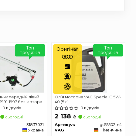
Топ
Топ
Оригінал
продажів
продажів
ник передній лівий
Олія моторна VAG Special G 5W-
 1991-1997 без мотора
40 (5 л)
0 відгуків
0 відгуків
2 138
₴
сьогодні
сьогодні
31837031
Артикул:
gs55502m4
Україна
VAG
Німеччина