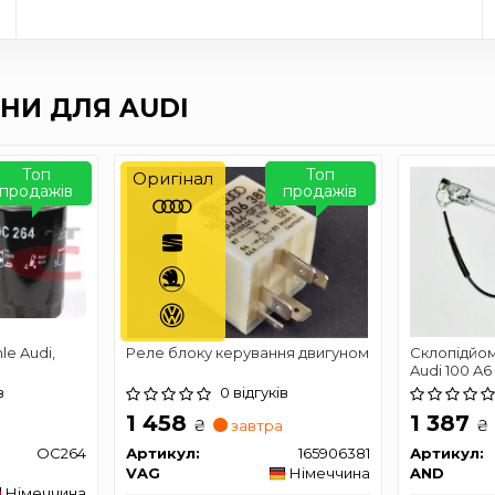
НИ ДЛЯ AUDI
Топ
Топ
Оригінал
продажів
продажів
e Audi,
Реле блоку керування двигуном
Склопідйом
Audi 100 A6
в
0 відгуків
1 458
1 387
₴
₴
завтра
OC264
Артикул:
165906381
Артикул:
VAG
Німеччина
AND
Німеччина