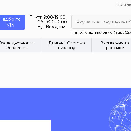
Достав
Пн-пт:
9:00-19:00
Підбір по
Сб:
9:00-16:00
Яку запчастину шукаєте
VIN
Нд:
Вихідний
Наприклад: маховик Кадді, 02
Охолодження та
Двигун і Система
Зчеплення та
Опалення
вихлопу
трансмісія