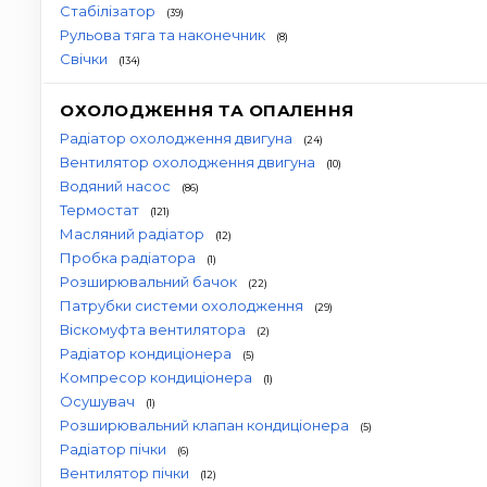
Стабілізатор
(39)
Рульова тяга та наконечник
(8)
Свічки
(134)
ОХОЛОДЖЕННЯ ТА ОПАЛЕННЯ
Радіатор охолодження двигуна
(24)
Вентилятор охолодження двигуна
(10)
Водяний насос
(86)
Термостат
(121)
Масляний радіатор
(12)
Пробка радіатора
(1)
Розширювальний бачок
(22)
Патрубки системи охолодження
(29)
Віскомуфта вентилятора
(2)
Радіатор кондиціонера
(5)
Компресор кондиціонера
(1)
Осушувач
(1)
Розширювальний клапан кондиціонера
(5)
Радіатор пічки
(6)
Вентилятор пічки
(12)