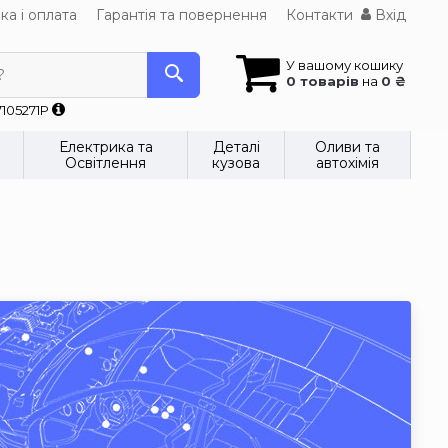
ка і оплата
Гарантія та повернення
Контакти
Вхід
У вашому кошику
?
0 товарів
на
0 ₴
7105271P
Електрика та
Деталі
Оливи та
Освітлення
кузова
автохімія