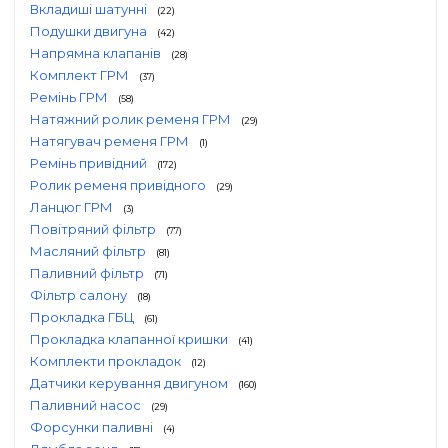
Вкладиші шатунні
(22)
Подушки двигуна
(42)
Напрямна клапанів
(28)
Комплект ГРМ
(37)
Ремінь ГРМ
(58)
Натяжний ролик ременя ГРМ
(29)
Натягувач ременя ГРМ
(1)
Ремінь привідний
(172)
Ролик ременя привідного
(29)
Ланцюг ГРМ
(3)
Повітряний фільтр
(77)
Масляний фільтр
(81)
Паливний фільтр
(71)
Фільтр салону
(18)
Прокладка ГБЦ
(61)
Прокладка клапанної кришки
(41)
Комплекти прокладок
(12)
Датчики керування двигуном
(160)
Паливний насос
(29)
Форсунки паливні
(4)