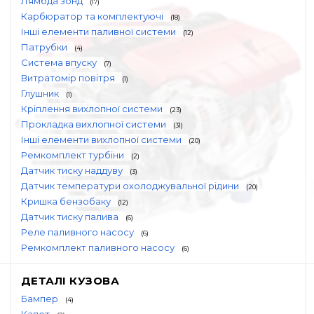
Лямбда зонд
(17)
Карбюратор та комплектуючі
(18)
Інші елементи паливної системи
(12)
Патрубки
(4)
Система впуску
(7)
Витратомір повітря
(1)
Глушник
(1)
Кріплення вихлопної системи
(23)
Прокладка вихлопної системи
(31)
Інші елементи вихлопної системи
(20)
Ремкомплект турбіни
(2)
Датчик тиску наддуву
(3)
Датчик температури охолоджувальної рідини
(20)
Кришка бензобаку
(12)
Датчик тиску палива
(6)
Реле паливного насосу
(6)
Ремкомплект паливного насосу
(6)
ДЕТАЛІ КУЗОВА
Бампер
(4)