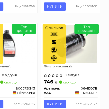
И
Код: 198967-8
КУПИТИ
Код: 105091-33
Топ
Топ
л
Оригінал
продажів
продажів
мівна 1л
Фільтр масляний
0 відгуків
0 відгуків
746
₴
сьогодні
сьогодні
B000750M3
Артикул:
06A115561B
Німеччина
VAG
Німеччина
И
Код: 222163-24
КУПИТИ
Код: 231384-24