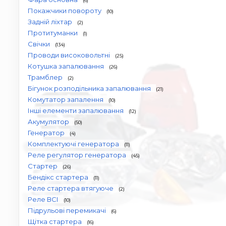
(6)
Покажчики повороту
(10)
Задній ліхтар
(2)
Протитуманки
(1)
Свічки
(134)
Проводи високовольтні
(25)
Котушка запалювання
(26)
Трамблер
(2)
Бігунок розподільника запалювання
(21)
Комутатор запалення
(10)
Інші елементи запалювання
(12)
Акумулятор
(50)
Генератор
(4)
Комплектуючі генератора
(11)
Реле регулятор генератора
(45)
Стартер
(26)
Бендікс стартера
(11)
Реле стартера втягуюче
(2)
Реле ВСІ
(10)
Підрульові перемикачі
(6)
Щітка стартера
(16)