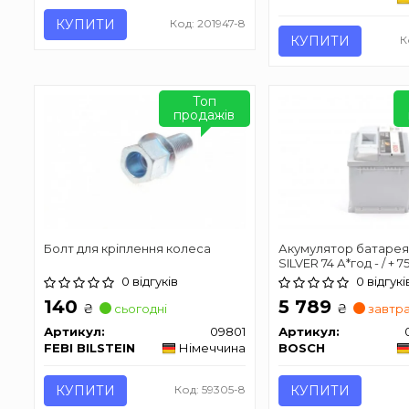
КУПИТИ
Код: 201947-8
КУПИТИ
К
Топ
продажів
Болт для кріплення колеса
Акумулятор батарея
SILVER 74 А*год - / + 7
0 відгуків
0 відгукі
140
5 789
₴
₴
сьогодні
завтр
Артикул:
09801
Артикул:
FEBI BILSTEIN
Німеччина
BOSCH
КУПИТИ
Код: 59305-8
КУПИТИ