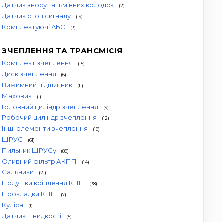
Датчик зносу гальмівних колодок
(2)
Датчик стоп сигналу
(19)
Комплектуючі АБС
(3)
ЗЧЕПЛЕННЯ ТА ТРАНСМІСІЯ
Комплект зчеплення
(15)
Диск зчеплення
(6)
Вижимний підшипник
(11)
Маховик
(1)
Головний циліндр зчеплення
(9)
Робочий циліндр зчеплення
(12)
Інші елементи зчеплення
(19)
ШРУС
(61)
Пильник ШРУСу
(89)
Оливний фільтр АКПП
(14)
Сальники
(21)
Подушки кріплення КПП
(38)
Прокладки КПП
(7)
Куліса
(1)
Датчик швидкості
(5)