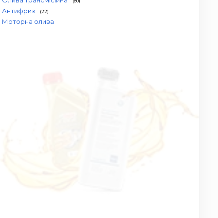
Олива трансмісійна
(80)
Антифриз
(22)
Моторна олива