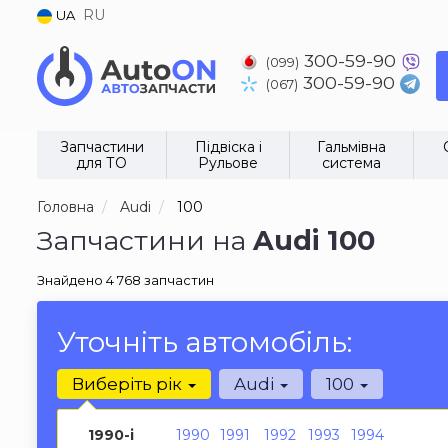
RU
UA
300-59-90
(099)
300-59-90
(067)
Запчастини
Підвіска і
Гальмівна
для ТО
Рульове
система
Головна
Audi
100
Запчастини на
Audi 100
Знайдено 4 768 запчастин
Уточніть автомобіль:
Виберіть рік
Audi
100
1990-і
1990
1991
1992
1993
1994