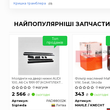
Кришка трамблера
(33)
НАЙПОПУЛЯРНІШІ ЗАПЧАСТИ
Топ
продажів
Молдінги на двері нижні AUDI
Фільтр масляний Mahl
100, A6 C4 1991-97 (КОМПЛЕКТ
VW, Seat, Skoda
8шт.)
0 відгуків
0 відгукі
2 566
343
₴
₴
сьогодні
сьогодні
Артикул:
PAD88002K
Артикул:
Signeda
Литва
MAHLE / KNECHT