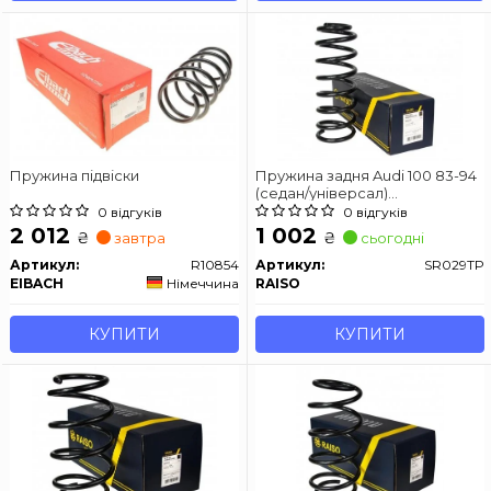
Пружина підвіски
Пружина задня Audi 100 83-94
(седан/універсал)
(347*13,5*122,5)
0 відгуків
0 відгуків
2 012
1 002
₴
₴
завтра
сьогодні
Артикул:
R10854
Артикул:
SR029TP
EIBACH
Німеччина
RAISO
КУПИТИ
КУПИТИ