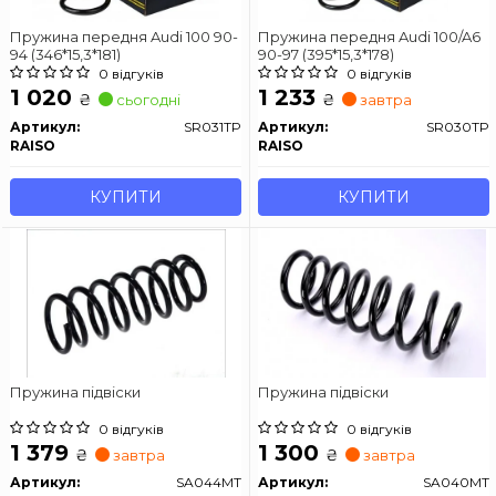
Пружина передня Audi 100 90-
Пружина передня Audi 100/A6
94 (346*15,3*181)
90-97 (395*15,3*178)
0 відгуків
0 відгуків
1 020
1 233
₴
₴
сьогодні
завтра
Артикул:
SR031TP
Артикул:
SR030TP
RAISO
RAISO
КУПИТИ
КУПИТИ
Пружина підвіски
Пружина підвіски
0 відгуків
0 відгуків
1 379
1 300
₴
₴
завтра
завтра
Артикул:
SA044MT
Артикул:
SA040MT