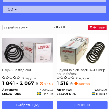
100
1 - 11 из 11
за рейтингом
Фільтри
Пружина підвіски
Пружина підв. задн. AUDI (вир-
во Lesjofors)
0 відгуків
0 відгуків
1 841 - 2 067
1 516
₴
₴
від 0 дн.
завтра
Артикул:
4004223
Артикул:
4204203
LESJOFORS
Швеція
LESJOFORS
Швеція
Вибрати ціну
КУПИТИ