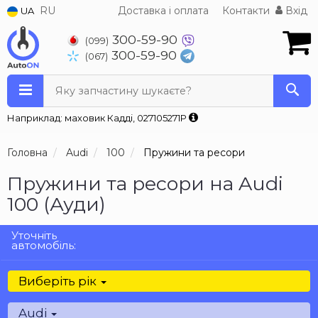
RU
Доставка і оплата
Контакти
Вхід
UA
300-59-90
(099)
300-59-90
(067)
Яку запчастину шукаєте?
Наприклад: маховик Кадді, 027105271P
Головна
Audi
100
Пружини та ресори
Пружини та ресори на Audi
100 (Ауди)
Уточніть
автомобіль:
Виберіть рік
Audi