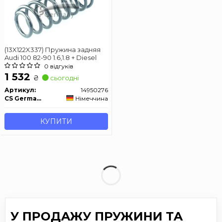
(13X122X337) Пружина задняя
Audi 100 82-90 1.6,1.8 + Diesel
0 відгуків
1 532
₴
сьогодні
Артикул:
14950276
CS Germany
Німеччина
КУПИТИ
У ПРОДАЖУ ПРУЖИНИ ТА