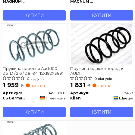
MAGNUM TECHNOLOGY
MAGNUM TECHNOLOGY
КУПИТИ
КУПИТИ
Пружина передня Audi 100
Пружина підвіски передня
2.5TD / 2.6 / 2.8 -94 (15X182X389)
AUDI
0 відгуків
0 відгуків
1 959
1 831
₴
₴
завтра
завтра
Артикул:
14950268
Артикул:
10450
CS Germany
Німеччина
Kilen
Швеція
КУПИТИ
КУПИТИ