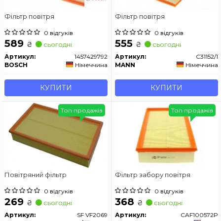
Фільтр повітря
Фільтр повітря
0 відгуків
0 відгуків
589
555
₴
₴
сьогодні
сьогодні
Артикул:
1457429792
Артикул:
C31152/1
BOSCH
Німеччина
MANN
Німеччина
КУПИТИ
КУПИТИ
Топ продажів
Топ продажів
Повітряний фільтр
Фільтр забору повітря
0 відгуків
0 відгуків
269
368
₴
₴
сьогодні
сьогодні
Артикул:
SF VF2069
Артикул:
CAF100572P