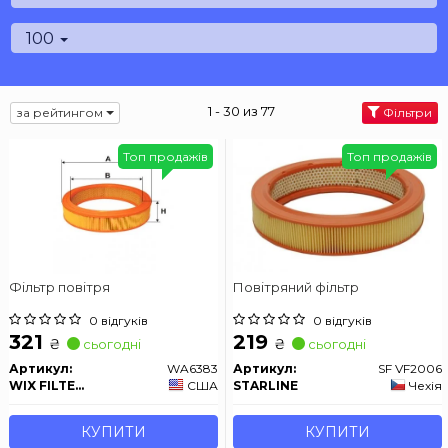
100
1 - 30 из 77
за рейтингом
Фільтри
Топ продажів
Топ продажів
Фільтр повітря
Повітряний фільтр
0 відгуків
0 відгуків
321
219
₴
₴
сьогодні
сьогодні
Артикул:
WA6383
Артикул:
SF VF2006
WIX FILTERS
США
STARLINE
Чехія
КУПИТИ
КУПИТИ