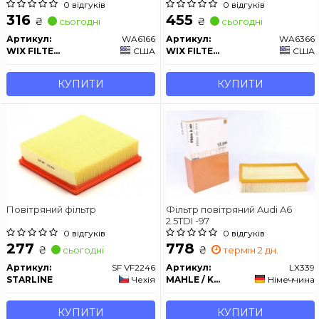
0 відгуків
0 відгуків
316
455
₴
₴
сьогодні
сьогодні
Артикул:
WA6166
Артикул:
WA6366
WIX FILTERS
США
WIX FILTERS
США
КУПИТИ
КУПИТИ
Повітряний фільтр
Фільтр повітряний Audi A6
2.5TDI -97
0 відгуків
0 відгуків
277
778
₴
₴
сьогодні
термін 2 дн.
Артикул:
SF VF2246
Артикул:
LX339
STARLINE
Чехія
MAHLE / KNECHT
Німеччина
КУПИТИ
КУПИТИ