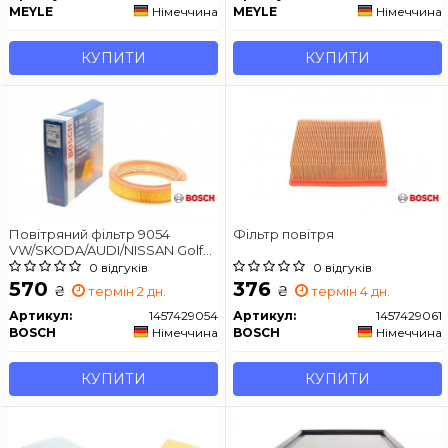
MEYLE
Німеччина
MEYLE
Німеччина
КУПИТИ
КУПИТИ
Повітряний фільтр 9054
Фільтр повітря
VW/SKODA/AUDI/NISSAN Golf
III,80,100,Octavia -04
0 відгуків
0 відгуків
570
376
₴
₴
термін 2 дн.
термін 4 дн.
Артикул:
1457429054
Артикул:
1457429061
BOSCH
Німеччина
BOSCH
Німеччина
КУПИТИ
КУПИТИ