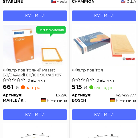
STARLINE
Чехія
CHAMPION
США
КУПИТИ
КУПИТИ
Топ продажів
Фільтр повітряний Passat
Фільтр повітря
B3/B4/Audi 80/100 90>/A6 >97
KNECHT LX296
0 відгуків
0 відгуків
661
515
₴
₴
завтра
сьогодні
Артикул:
LX296
Артикул:
1457429777
MAHLE / KNECHT
Німеччина
BOSCH
Німеччина
КУПИТИ
КУПИТИ