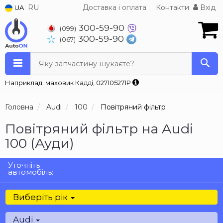
RU
Доставка і оплата
Контакти
Вхід
UA
300-59-90
(099)
300-59-90
(067)
Яку запчастину шукаєте?
Наприклад: маховик Кадді, 027105271P
Головна
Audi
100
Повітряний фільтр
Повітряний фільтр на Audi
100 (Ауди)
Уточніть
автомобіль:
Виберіть рік
Audi