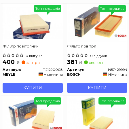
Топ продажів
Топ продажів
Фільтр повітряний
Фільтр повітря
0 відгуків
0 відгуків
400
381
₴
₴
завтра
сьогодні
Артикул:
1121290008
Артикул:
1457429994
MEYLE
Німеччина
BOSCH
Німеччина
КУПИТИ
КУПИТИ
Топ продажів
Топ продажів