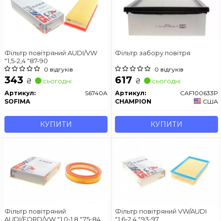
Фільтр повітряний AUDI/VW
Фільтр забору повітря
"1,5-2,4 "87-90
0 відгуків
0 відгуків
343
617
₴
₴
сьогодні
сьогодні
Артикул:
S6740A
Артикул:
CAF100633P
SOFIMA
CHAMPION
США
КУПИТИ
КУПИТИ
Фільтр повітряний
Фільтр повітряний VW/AUDI
AUDI/FORD/VW "1,0-1,8 "75-84
"1,6-2,4 "93-97