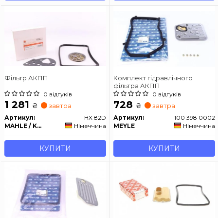
Фільтр АКПП
Комплект гідравлічного
фільтра АКПП
0 відгуків
0 відгуків
1 281
728
₴
₴
завтра
завтра
Артикул:
HX 82D
Артикул:
100 398 0002
MAHLE / KNECHT
Німеччина
MEYLE
Німеччина
КУПИТИ
КУПИТИ