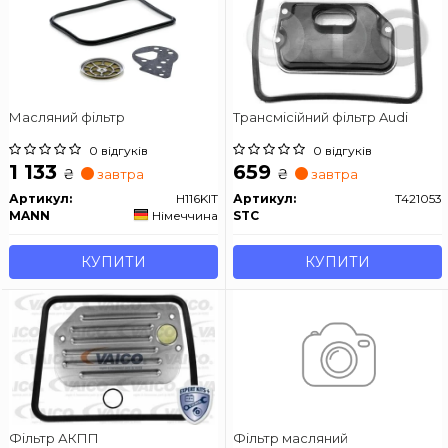
Масляний фільтр
Трансмісійний фільтр Audi
0 відгуків
0 відгуків
1 133
659
₴
₴
завтра
завтра
Артикул:
H116KIT
Артикул:
T421053
MANN
Німеччина
STC
КУПИТИ
КУПИТИ
Фільтр АКПП
Фільтр масляний