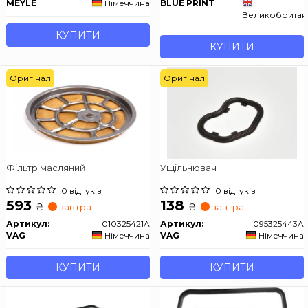
MEYLE
Німеччина
BLUE PRINT
Великобритан
КУПИТИ
КУПИТИ
Оригінал
Оригінал
Фільтр масляний
Ущільнювач
0 відгуків
0 відгуків
593
138
₴
₴
завтра
завтра
Артикул:
010325421A
Артикул:
095325443A
VAG
Німеччина
VAG
Німеччина
КУПИТИ
КУПИТИ