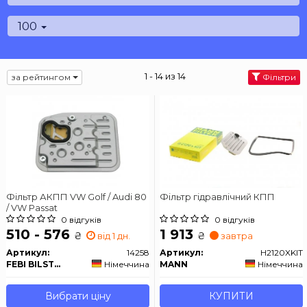
100
1 - 14 из 14
за рейтингом
Фільтри
Фільтр АКПП VW Golf / Audi 80
Фільтр гідравлічний КПП
/ VW Passat
0 відгуків
0 відгуків
510 - 576
1 913
₴
₴
від 1 дн.
завтра
Артикул:
14258
Артикул:
H2120XKIT
FEBI BILSTEIN
Німеччина
MANN
Німеччина
Вибрати ціну
КУПИТИ