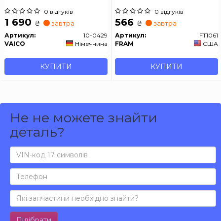
0 відгуків
0 відгуків
1 690
566
₴
₴
завтра
завтра
Артикул:
10-0429
Артикул:
FT1061
VAICO
Німеччина
FRAM
США
КУПИТИ
КУПИТИ
Не не можете знайти
деталь?
Підібрати