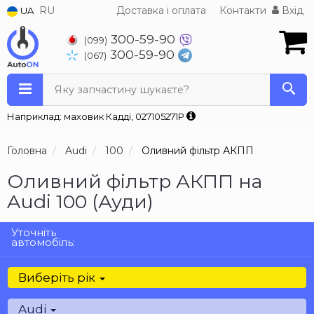
RU
Доставка і оплата
Контакти
Вхід
UA
300-59-90
(099)
300-59-90
(067)
Яку запчастину шукаєте?
Наприклад: маховик Кадді, 027105271P
Головна
Audi
100
Оливний фільтр АКПП
Оливний фільтр АКПП на
Audi 100 (Ауди)
Уточніть
автомобіль:
Виберіть рік
Audi