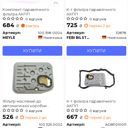
Комплект гідравлічного
К-т фільтра гідравлічного
фільтра АКПП
АКПП
0 відгуків
0 відгуків
684
725
₴
₴
завтра
термін 2 дн.
Артикул:
100 398 0004
Артикул:
32878
MEYLE
Німеччина
FEBI BILSTEIN
Німеччина
КУПИТИ
КУПИТИ
Фільтр масляний до
К-т фільтра гідравлічного
автоматичної коробки
АКПП
перемикання передач
0 відгуків
0 відгуків
526
667
₴
₴
термін 2 дн.
термін 2 дн.
Артикул:
100 325 0002
Артикул:
ADBP210011