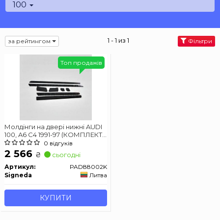
100
1 - 1 из 1
за рейтингом
Фільтри
Топ продажів
Молдінги на двері нижні AUDI
100, A6 C4 1991-97 (КОМПЛЕКТ
8шт.)
0 відгуків
2 566
₴
сьогодні
Артикул:
PAD88002K
Signeda
Литва
КУПИТИ