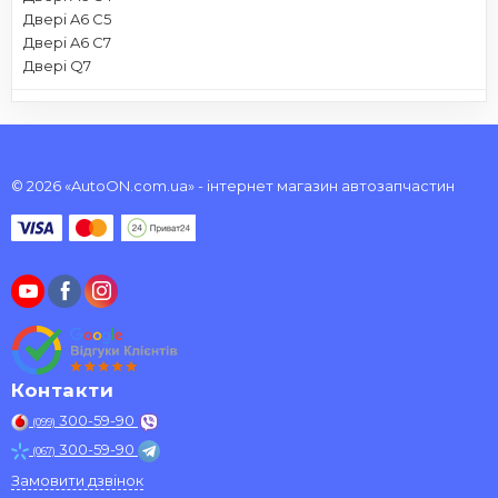
Двері A6 C5
Двері A6 C7
Двері Q7
© 2026 «AutoON.com.ua» - інтернет магазин автозапчастин
Контакти
300-59-90
(099)
300-59-90
(067)
Замовити дзвінок