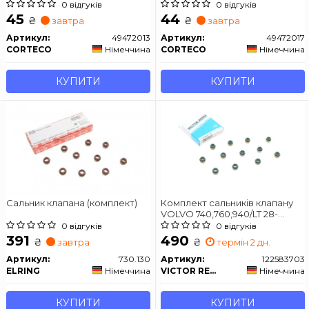
0 відгуків
0 відгуків
45
44
₴
₴
завтра
завтра
Артикул:
49472013
Артикул:
49472017
CORTECO
Німеччина
CORTECO
Німеччина
КУПИТИ
КУПИТИ
Сальник клапана (комплект)
Комплект сальників клапану
VOLVO 740,760,940/LT 28-
35,40-55 2,4D -96
0 відгуків
0 відгуків
391
490
₴
₴
завтра
термін 2 дн.
Артикул:
730.130
Артикул:
122583703
ELRING
Німеччина
VICTOR REINZ
Німеччина
КУПИТИ
КУПИТИ