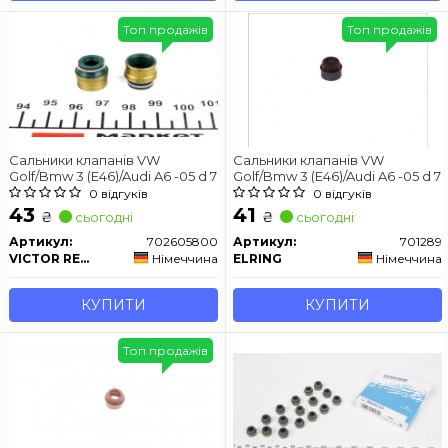
Топ продажів
Топ продажів
Сальники клапанів VW
Сальники клапанів VW
Golf/Bmw 3 (E46)/Audi A6 -05 d 7
Golf/Bmw 3 (E46)/Audi A6 -05 d 7
0 відгуків
0 відгуків
43
41
₴
₴
сьогодні
сьогодні
Артикул:
702605800
Артикул:
701289
VICTOR REINZ
Німеччина
ELRING
Німеччина
КУПИТИ
КУПИТИ
Топ продажів