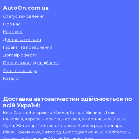
AutoOn.com.ua
Статус замовлення
Про нас
Контакти
Доставка і оплата
Гарантії та повернення
Договір оферти
Політика конфіденційності
Статті та огляди
Каталог
Доставка автозапчастин здійснюється по
всій Україні:
Київ, Харків, Запоріжжя, Одеса, Дніпро, Вінниця, Львів,
Миколаїв, Херсон, Чернігів, Черкаси, Хмельницький, Луцьк,
Суми, Житомир, Полтава, Чернівці, Кіровоград, Бровари,
Рівне, Кременчук, Ужгород, Дніпродзержинськ, Мелітополь,
Тернопіль, Бориспіль, Умань, Ірпінь, Ковель