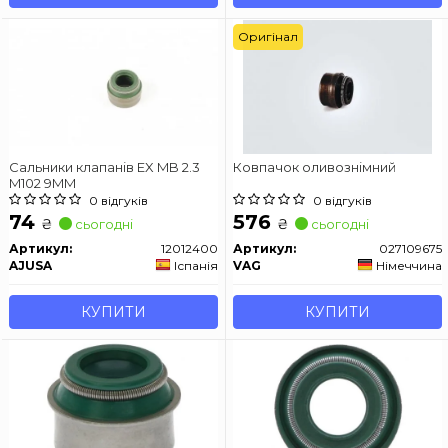
Оригінал
Сальники клапанів EX MB 2.3
Ковпачок оливознімний
M102 9MM
0 відгуків
0 відгуків
74
576
₴
₴
сьогодні
сьогодні
Артикул:
12012400
Артикул:
027109675
AJUSA
Іспанія
VAG
Німеччина
КУПИТИ
КУПИТИ