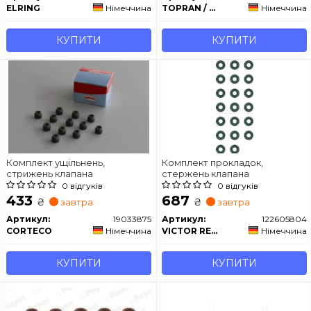
ELRING
Німеччина
TOPRAN / HANS PRIES
Німеччина
КУПИТИ
КУПИТИ
Комплект ущільнень,
Комплект прокладок,
стрижень клапана
стержень клапана
0 відгуків
0 відгуків
433
687
₴
₴
завтра
завтра
Артикул:
19033875
Артикул:
122605804
CORTECO
Німеччина
VICTOR REINZ
Німеччина
КУПИТИ
КУПИТИ