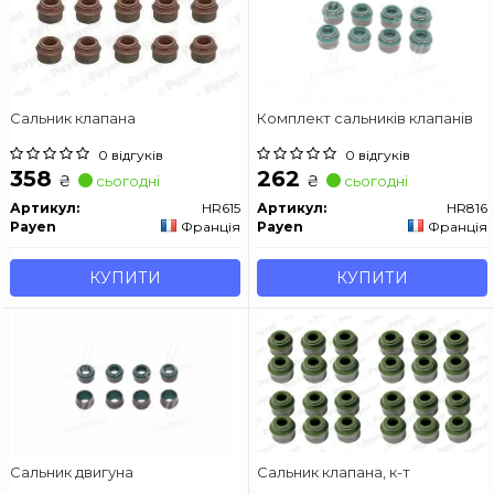
Сальник клапана
Комплект сальників клапанів
0 відгуків
0 відгуків
358
262
₴
₴
сьогодні
сьогодні
Артикул:
HR615
Артикул:
HR816
Payen
Франція
Payen
Франція
КУПИТИ
КУПИТИ
Сальник двигуна
Сальник клапана, к-т