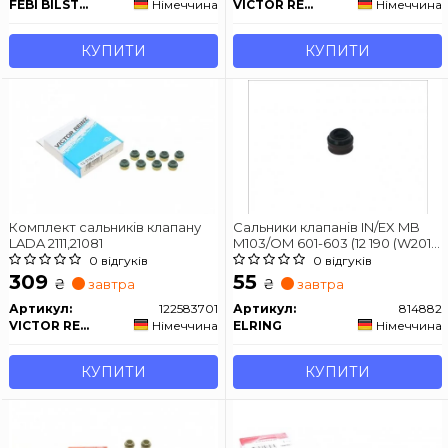
FEBI BILSTEIN
Німеччина
VICTOR REINZ
Німеччина
КУПИТИ
КУПИТИ
Комплект сальників клапану
Сальники клапанів IN/EX MB
LADA 2111,21081
M103/OM 601-603 (12 190 (W201),
C (W202), E (W124), G (W460,
0 відгуків
0 відгуків
W461, W463), S (W126), V (638/2),
309
55
₴
₴
завтра
завтра
W124, T1/T2, Sprinter, Vario, Vito
2.0D-5.5 08.72-
Артикул:
122583701
Артикул:
814882
VICTOR REINZ
Німеччина
ELRING
Німеччина
КУПИТИ
КУПИТИ