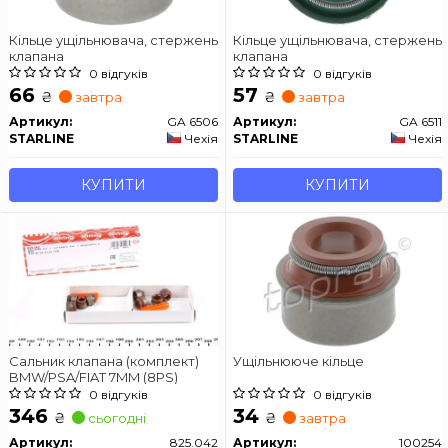
Кільце ущільнювача, стержень
Кільце ущільнювача, стержень
клапана
клапана
0 відгуків
0 відгуків
66
57
₴
₴
завтра
завтра
Артикул:
GA 6506
Артикул:
GA 6511
STARLINE
Чехія
STARLINE
Чехія
КУПИТИ
КУПИТИ
Сальник клапана (комплект)
Ущільнююче кільце
BMW/PSA/FIAT 7MM (8PS)
0 відгуків
0 відгуків
346
34
₴
₴
сьогодні
завтра
Артикул:
825.042
Артикул:
100254