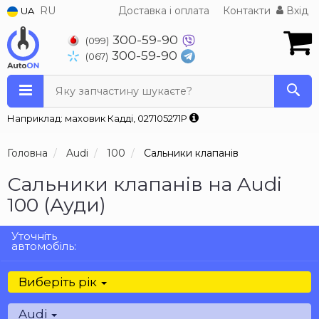
RU
Доставка і оплата
Контакти
Вхід
UA
300-59-90
(099)
300-59-90
(067)
Яку запчастину шукаєте?
Наприклад: маховик Кадді, 027105271P
Головна
Audi
100
Сальники клапанів
Сальники клапанів на Audi
100 (Ауди)
Уточніть
автомобіль:
Виберіть рік
Audi