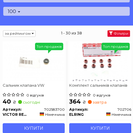
100
1 - 30 из 38
за рейтингом
Фільтри
Топ продажів
Топ продажів
Сальник клапана VW
Комплект сальників клапанів
0 відгуків
0 відгуків
40
364
₴
₴
сьогодні
завтра
Артикул:
702583700
Артикул:
702706
VICTOR REINZ
Німеччина
ELRING
Німеччина
КУПИТИ
КУПИТИ