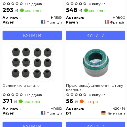
0 відгуків
0 відгуків
293
548
₴
₴
сьогодні
сьогодні
Артикул:
HR569
Артикул:
HR800
Payen
Франція
Payen
Франція
КУПИТИ
КУПИТИ
Сальник клапана, к-т
Прокладка/ущільнення штоку
клапана
0 відгуків
0 відгуків
371
56
₴
₴
сьогодні
завтра
Артикул:
HR662
Артикул:
420414
Payen
Франція
DT
Німеччина
КУПИТИ
КУПИТИ