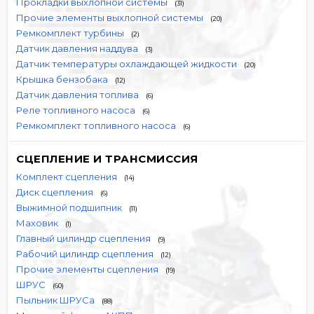
Прокладки выхлопной системы
(31)
Прочие элементы выхлопной системы
(20)
Ремкомплект турбины
(2)
Датчик давления наддува
(3)
Датчик температуры охлаждающей жидкости
(20)
Крышка бензобака
(12)
Датчик давления топлива
(6)
Реле топливного насоса
(6)
Ремкомплект топливного насоса
(6)
СЦЕПЛЕНИЕ И ТРАНСМИССИЯ
Комплект сцепления
(14)
Диск сцепления
(6)
Выжимной подшипник
(11)
Маховик
(1)
Главный цилиндр сцепления
(9)
Рабочий цилиндр сцепления
(12)
Прочие элементы сцепления
(19)
ШРУС
(60)
Пыльник ШРУСа
(88)