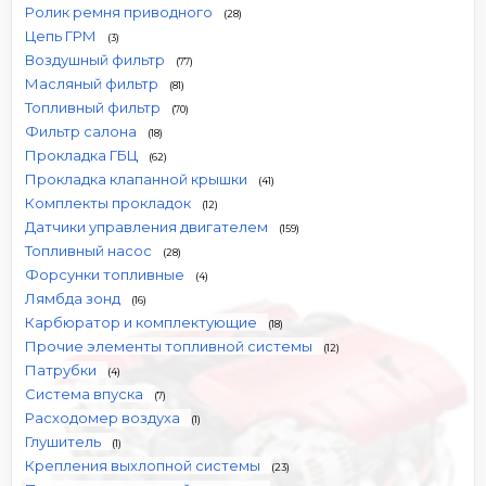
Ролик ремня приводного
(28)
Цепь ГРМ
(3)
Воздушный фильтр
(77)
Масляный фильтр
(81)
Топливный фильтр
(70)
Фильтр салона
(18)
Прокладка ГБЦ
(62)
Прокладка клапанной крышки
(41)
Комплекты прокладок
(12)
Датчики управления двигателем
(159)
Топливный насос
(28)
Форсунки топливные
(4)
Лямбда зонд
(16)
Карбюратор и комплектующие
(18)
Прочие элементы топливной системы
(12)
Патрубки
(4)
Система впуска
(7)
Расходомер воздуха
(1)
Глушитель
(1)
Крепления выхлопной системы
(23)