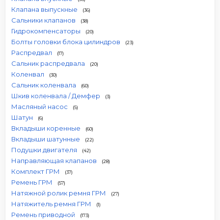
Клапана выпускные
(36)
Сальники клапанов
(38)
Гидрокомпенсаторы
(20)
Болты головки блока цилиндров
(23)
Распредвал
(17)
Сальник распредвала
(20)
Коленвал
(30)
Сальник коленвала
(60)
Шкив коленвала / Демфер
(3)
Масляный насос
(5)
Шатун
(6)
Вкладыши коренные
(60)
Вкладыши шатунные
(22)
Подушки двигателя
(42)
Направляющая клапанов
(28)
Комплект ГРМ
(37)
Ремень ГРМ
(57)
Натяжной ролик ремня ГРМ
(27)
Натяжитель ремня ГРМ
(1)
Ремень приводной
(173)