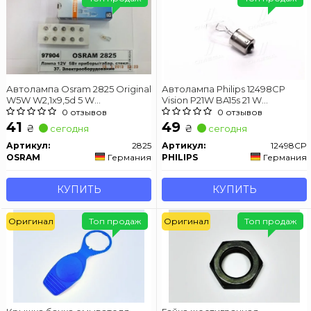
Автолампа Osram 2825 Original
Автолампа Philips 12498CP
W5W W2,1x9,5d 5 W
Vision P21W BA15s 21 W
прозрачная
прозрачная
0 отзывов
0 отзывов
41
49
₴
₴
сегодня
сегодня
Артикул:
2825
Артикул:
12498CP
OSRAM
Германия
PHILIPS
Германия
КУПИТЬ
КУПИТЬ
Оригинал
Топ продаж
Оригинал
Топ продаж