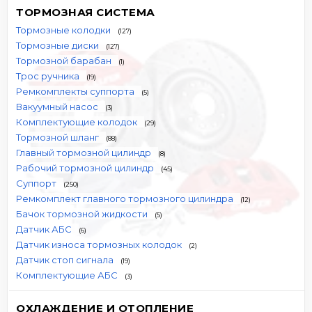
ТОРМОЗНАЯ СИСТЕМА
Тормозные колодки
(127)
Тормозные диски
(127)
Тормозной барабан
(1)
Трос ручника
(19)
Ремкомплекты суппорта
(5)
Вакуумный насос
(3)
Комплектующие колодок
(29)
Тормозной шланг
(88)
Главный тормозной цилиндр
(8)
Рабочий тормозной цилиндр
(45)
Суппорт
(250)
Ремкомплект главного тормозного цилиндра
(12)
Бачок тормозной жидкости
(5)
Датчик АБС
(6)
Датчик износа тормозных колодок
(2)
Датчик стоп сигнала
(19)
Комплектующие АБС
(3)
ОХЛАЖДЕНИЕ И ОТОПЛЕНИЕ