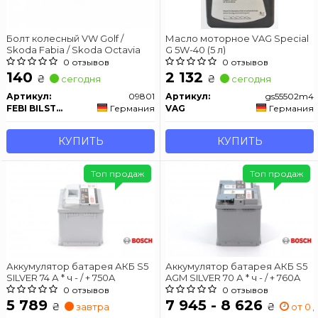
Болт колесный VW Golf /
Масло моторное VAG Special
Skoda Fabia / Skoda Octavia
G 5W-40 (5 л)
0 отзывов
0 отзывов
140
2 132
₴
₴
сегодня
сегодня
Артикул:
09801
Артикул:
gs55502m4
FEBI BILSTEIN
Германия
VAG
Германия
КУПИТЬ
КУПИТЬ
Топ продаж
Топ продаж
Аккумулятор батарея АКБ S5
Аккумулятор батарея АКБ S5
SILVER 74 А * ч - / + 750A
AGM SILVER 70 А * ч - / + 760A
0 отзывов
0 отзывов
5 789
7 945 - 8 626
₴
₴
завтра
от 0 д