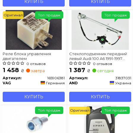
КУПИТЬ
КУПИТЬ
Оригинал
Топ продаж
Топ продаж
Реле блока управления
Стеклоподъемник передний
двигателем
левый Audi 100 A6 1991-1997
электрический без мотора
0 отзывов
0 отзывов
1 458
1 387
₴
₴
завтра
сегодня
Артикул:
165906381
Артикул:
31837031
VAG
Германия
AND
Украина
КУПИТЬ
КУПИТЬ
Топ продаж
Оригинал
Топ продаж