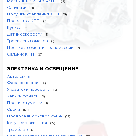
Масляный фильтр АКПП
(14)
Сальники
(21)
Подушки крепления КПП
(38)
Прокладки КПП
(7)
Кулиса
(1)
Датчик скорости
(5)
Тросик спидометра
(3)
Прочие элементы Трансмиссии
(7)
Сальник КПП
(27)
ЭЛЕКТРИКА И ОСВЕЩЕНИЕ
Автолампы
Фара основная
(6)
Указатели поворота
(10)
Задний фонарь
(2)
Противотуманки
(1)
Свечи
(134)
Провода высоковольтные
(26)
Катушка зажигания
(27)
Трамблер
(2)