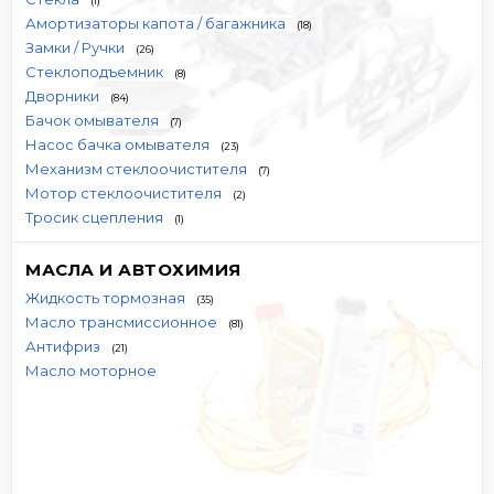
(1)
Амортизаторы капота / багажника
(18)
Замки / Ручки
(26)
Стеклоподъемник
(8)
Дворники
(84)
Бачок омывателя
(7)
Насос бачка омывателя
(23)
Механизм стеклоочистителя
(7)
Мотор стеклоочистителя
(2)
Тросик сцепления
(1)
МАСЛА И АВТОХИМИЯ
Жидкость тормозная
(35)
Масло трансмиссионное
(81)
Антифриз
(21)
Масло моторное