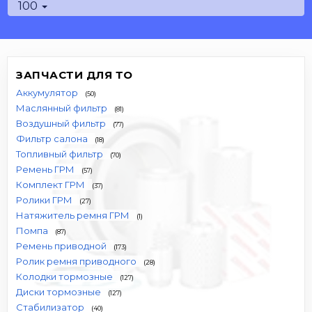
100
ЗАПЧАСТИ ДЛЯ ТО
Аккумулятор
(50)
Маслянный фильтр
(81)
Воздушный фильтр
(77)
Фильтр салона
(18)
Топливный фильтр
(70)
Ремень ГРМ
(57)
Комплект ГРМ
(37)
Ролики ГРМ
(27)
Натяжитель ремня ГРМ
(1)
Помпа
(87)
Ремень приводной
(173)
Ролик ремня приводного
(28)
Колодки тормозные
(127)
Диски тормозные
(127)
Стабилизатор
(40)