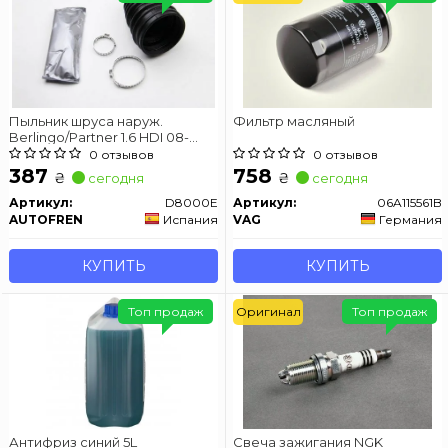
Пыльник шруса наруж.
Фильтр масляный
Berlingo/Partner 1.6 HDI 08-
AUTOFREN SEINSA D8000E
0 отзывов
0 отзывов
387
758
₴
₴
сегодня
сегодня
Артикул:
D8000E
Артикул:
06A115561B
AUTOFREN
Испания
VAG
Германия
КУПИТЬ
КУПИТЬ
Топ продаж
Оригинал
Топ продаж
Антифриз синий 5L
Свеча зажигания NGK