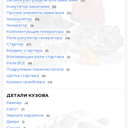
Бегунок распределителя зажигания
(21)
Комутатор зажигания
(10)
Прочие элементы зажигания
(12)
Аккумулятор
(50)
Генератор
(4)
Комплектующие генератора
(10)
Реле регулятор генератора
(45)
Стартер
(27)
Бендикс стартера
(11)
Втягивающее реле стартера
(2)
Реле ВСЕ
(10)
Подрулевые переключатели
(6)
Щетка стартера
(16)
Крышка трамблера
(33)
ДЕТАЛИ КУЗОВА
Бампер
(4)
Капот
(2)
Зеркало наружное
(6)
Двери
(1)
Стекла