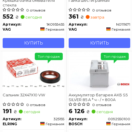
Крышка бачка омывателя
Гайка шестигранная
стекла
0 отзывов
0 отзывов
552
361
₴
₴
сегодня
завтра
Артикул:
1K0955455
Артикул:
N0111671
VAG
Германия
VAG
Германия
КУПИТЬ
КУПИТЬ
Топ продаж
Топ продаж
Сальник 32X47X10 VW
Аккумулятор батарея АКБ S5
SILVER 85 А * ч - / + 800A
0 отзывов
0 отзывов
191
6 126
₴
₴
сегодня
сегодня
Артикул:
325155
Артикул:
0092S50100
ELRING
Германия
BOSCH
Германия