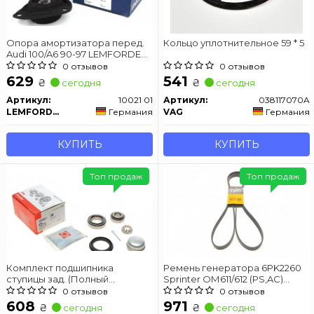
Опора амортизатора перед.
Кольцо уплотнительное 59 * 5
Audi 100/A6 90-97 LEMFORDER
10021 01
0 отзывов
0 отзывов
629
541
₴
₴
сегодня
сегодня
Артикул:
10021 01
Артикул:
038117070A
LEMFORDER
Германия
VAG
Германия
КУПИТЬ
КУПИТЬ
Топ продаж
Топ продаж
Комплект подшипника
Ремень генератора 6PK2260
ступицы зад. (Полный
Sprinter ОМ611/612 (PS,AC)
Комплект + заглушка) VW Golf /
CONTITECH 6PK2260
0 отзывов
0 отзывов
Passat 80-91
608
971
₴
₴
сегодня
сегодня