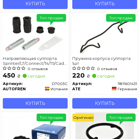
КУПИТЬ
КУПИТЬ
Топ продаж
Топ продаж
Направляющая суппорта
Пружина корпуса суппорта
Sprinter/LT/Connect/T4/T5/Caddy
1шт
III (к-кт) AUTOFREN SEINSA
0 отзывов
0 отзывов
D7003C
450
220
₴
₴
сегодня
сегодня
Артикул:
D7003C
Артикул:
11811601431
AUTOFREN
Испания
ATE
Германия
КУПИТЬ
КУПИТЬ
Топ продаж
Оригинал
Топ продаж