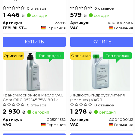
0 отзывов
0 отзывов
1 446
579
₴
₴
сегодня
сегодня
Артикул:
22268
Артикул:
101000033AA
FEBI BILSTEIN
Германия
VAG
Германия
КУПИТЬ
КУПИТЬ
Оригинал
Топ продаж
Оригинал
Топ продаж
Трансмиссионное масло VAG
Жидкость гидроусилителя
Gear Oil G 052 145 75W-90 1 л
(зеленая) VAG 1L
0 отзывов
0 отзывов
2 930
1 278
₴
₴
сегодня
сегодня
Артикул:
G052145S2
Артикул:
G004000M2
VAG
Германия
VAG
Германия