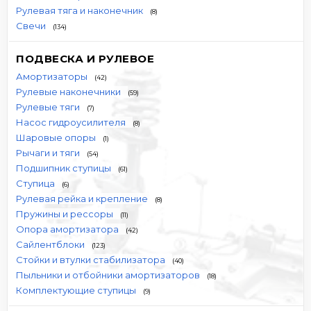
Рулевая тяга и наконечник
(8)
Свечи
(134)
ПОДВЕСКА И РУЛЕВОЕ
Амортизаторы
(42)
Рулевые наконечники
(59)
Рулевые тяги
(7)
Насос гидроусилителя
(8)
Шаровые опоры
(1)
Рычаги и тяги
(54)
Подшипник ступицы
(61)
Ступица
(6)
Рулевая рейка и крепление
(8)
Пружины и рессоры
(11)
Опора амортизатора
(42)
Сайлентблоки
(123)
Стойки и втулки стабилизатора
(40)
Пыльники и отбойники амортизаторов
(18)
Комплектующие ступицы
(9)