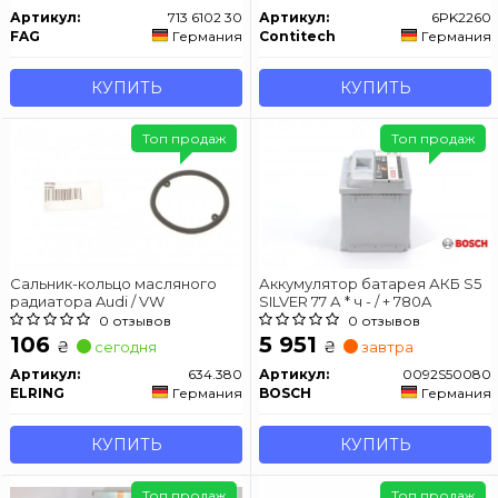
Артикул:
713 6102 30
Артикул:
6PK2260
FAG
Германия
Contitech
Германия
КУПИТЬ
КУПИТЬ
Топ продаж
Топ продаж
Сальник-кольцо масляного
Аккумулятор батарея АКБ S5
радиатора Audi / VW
SILVER 77 А * ч - / + 780A
0 отзывов
0 отзывов
106
5 951
₴
₴
сегодня
завтра
Артикул:
634.380
Артикул:
0092S50080
ELRING
Германия
BOSCH
Германия
КУПИТЬ
КУПИТЬ
Топ продаж
Топ продаж