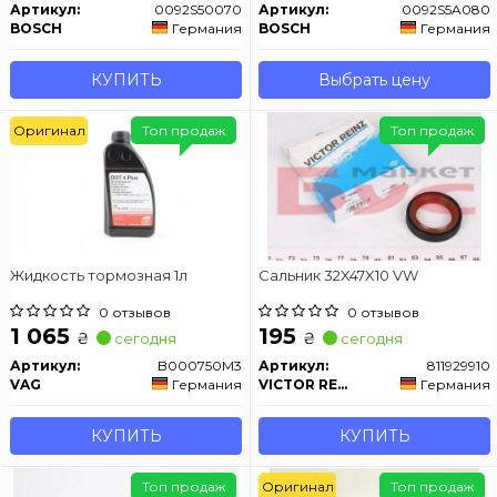
Артикул:
0092S50070
Артикул:
0092S5A080
BOSCH
Германия
BOSCH
Германия
КУПИТЬ
Выбрать цену
Оригинал
Топ продаж
Топ продаж
Жидкость тормозная 1л
Сальник 32X47X10 VW
0 отзывов
0 отзывов
1 065
195
₴
₴
сегодня
сегодня
Артикул:
B000750M3
Артикул:
811929910
VAG
Германия
VICTOR REINZ
Германия
КУПИТЬ
КУПИТЬ
Топ продаж
Оригинал
Топ продаж