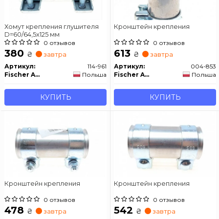
Хомут крепления глушителя
Кронштейн крепления
D=60/64,5x125 мм
0 отзывов
0 отзывов
380
613
₴
₴
завтра
завтра
Артикул:
114-961
Артикул:
004-853
Fischer Automotive One (FA1)
Польша
Fischer Automotive One (FA1)
Польша
КУПИТЬ
КУПИТЬ
Кронштейн крепления
Кронштейн крепления
0 отзывов
0 отзывов
478
542
₴
₴
завтра
завтра