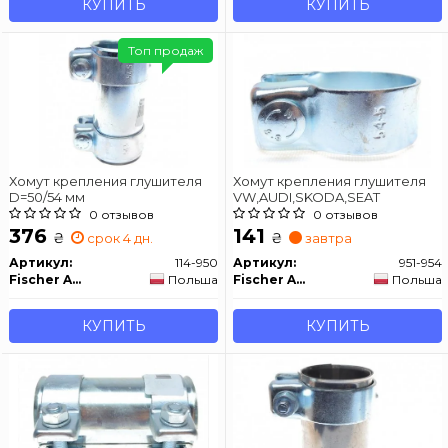
КУПИТЬ
КУПИТЬ
Топ продаж
Хомут крепления глушителя
Хомут крепления глушителя
D=50/54 мм
VW,AUDI,SKODA,SEAT
0 отзывов
0 отзывов
376
141
₴
₴
срок 4 дн.
завтра
Артикул:
114-950
Артикул:
951-954
Fischer Automotive One (FA1)
Польша
Fischer Automotive One (FA1)
Польша
КУПИТЬ
КУПИТЬ