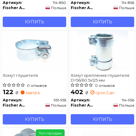
Артикул:
114-850
Артикул:
114-856
Fischer Automotive One (FA1)
Польша
Fischer Automotive One (FA1)
Польша
КУПИТЬ
КУПИТЬ
Хомут глушителя
Хомут крепления глушителя
D=56/60.5x125 мм
0 отзывов
0 отзывов
122
402
₴
₴
завтра
срок 2 дн.
Артикул:
951-955
Артикул:
114-956
Fischer Automotive One (FA1)
Польша
Fischer Automotive One (FA1)
Польша
КУПИТЬ
КУПИТЬ
Топ продаж