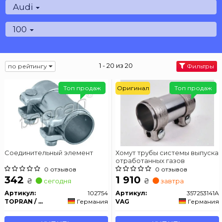
Audi
100
1 - 20 из 20
по рейтингу
Фильтры
Топ продаж
Оригинал
Топ продаж
Соединительный элемент
Хомут трубы системы выпуска
отработанных газов
0 отзывов
0 отзывов
342
1 910
₴
₴
сегодня
завтра
Артикул:
102754
Артикул:
357253141A
TOPRAN / HANS PRIES
Германия
VAG
Германия