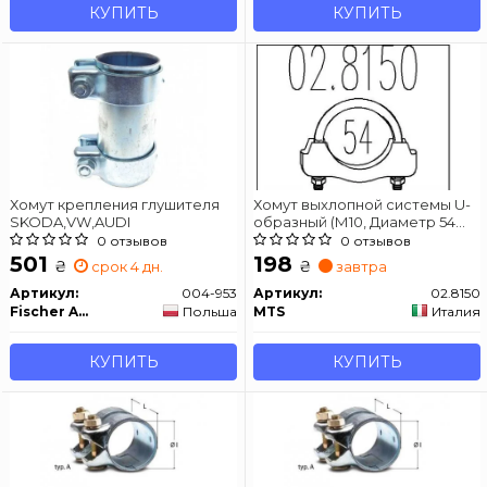
КУПИТЬ
КУПИТЬ
Хомут крепления глушителя
Хомут выхлопной системы U-
SKODA,VW,AUDI
образный (М10, Диаметр 54
мм)
0 отзывов
0 отзывов
501
198
₴
₴
срок 4 дн.
завтра
Артикул:
004-953
Артикул:
02.8150
Fischer Automotive One (FA1)
Польша
MTS
Италия
КУПИТЬ
КУПИТЬ