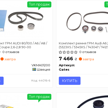
Топ продаж
т ГРМ AUDI 80/100 / A6 / A8 /
Комплект ремня ГРМ Audi A6 2
 Coupe 2,6-2,8 90-00
(5323XS / 5345XS / T43047 / T4127
0 отзывов
0 отзывов
7 466
₴
завтра
завтра
VKMA01200
Артикул:
Швеция
Gates
Ь
Код: 44016-6
КУПИТЬ
Топ продаж