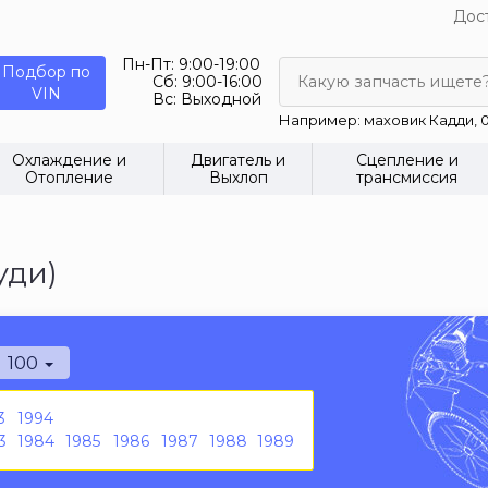
Дост
Пн-Пт:
9:00-19:00
Подбор по
Сб:
9:00-16:00
Какую запчасть ищете
VIN
Вс:
Выходной
Например: маховик Кадди, 0
Охлаждение и
Двигатель и
Сцепление и
Отопление
Выхлоп
трансмиссия
уди)
100
3
1994
3
1984
1985
1986
1987
1988
1989