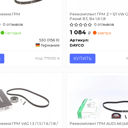
ремня ГРМ
Ремкомплект ГРМ Z = 121 VW Golf 
Passat B3, B4 1,6-1,8
0 отзывов
0 отзывов
1 084
₴
сегодня
завтра
530 0156 10
Артикул:
Германия
DAYCO
Ь
Код: 775052-6
КУПИТЬ
ня ГРМ VAG 1.3 / 1.5 / 1.6 / 1.8 /
Ремкомплект ГРМ AUDI A6 (4A,