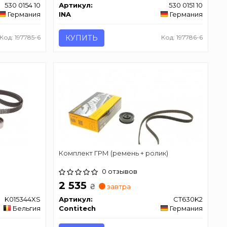
530 0154 10
Артикул:
530 0151 10
Германия
INA
Германия
Код: 197785-6
КУПИТЬ
Код: 197786-6
Комплект ГРМ (ремень + ролик)
0 отзывов
2 535
₴
завтра
K015344XS
Артикул:
CT630K2
Бельгия
Contitech
Германия