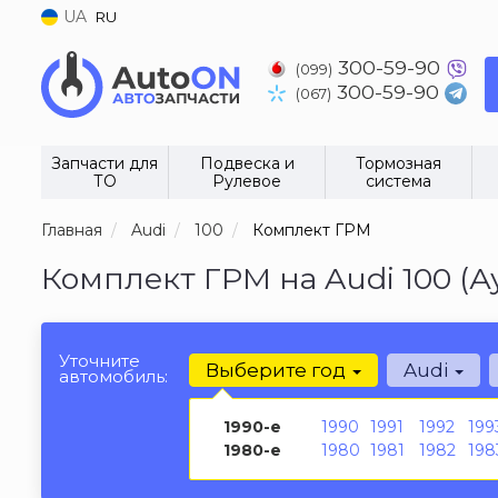
UA
RU
300-59-90
(099)
300-59-90
(067)
Запчасти для
Подвеска и
Тормозная
ТО
Рулевое
система
Главная
Audi
100
Комплект ГРМ
Комплект ГРМ на Audi 100 (А
Уточните
Выберите год
Audi
автомобиль:
1990-е
1990
1991
1992
199
1980-е
1980
1981
1982
198