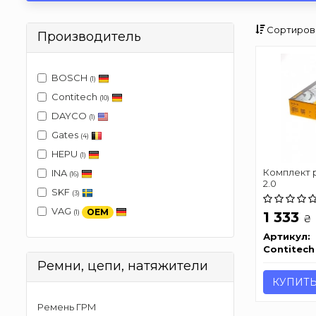
Сортиров
Производитель
BOSCH
(1)
Contitech
(10)
DAYCO
(1)
Gates
(4)
HEPU
(1)
Комплект рем
INA
(16)
2.0
SKF
(3)
VAG
OEM
(1)
1 333
₴
Артикул:
Contitech
Ремни, цепи, натяжители
КУПИТ
Ремень ГРМ