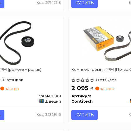
Ь
Код: 297427-3
КУПИТЬ
РМ (ремень + ролик)
Комплект ремня ГРМ (Пр-во C
0 отзывов
0 отзывов
2 095
₴
завтра
завтра
VKMA01001
Артикул:
Швеция
Contitech
Ь
Код: 323259-6
КУПИТЬ
К