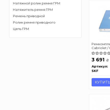
Натяжной ролик ремня ГРМ
Натяжитель ремня ГРМ
Ремень приводной
Ролик ремня приводного
Цепь ГРМ
Ремкомплек
Cabriolet /
3 691
₴
Артикул:
SKF
КУПИТ