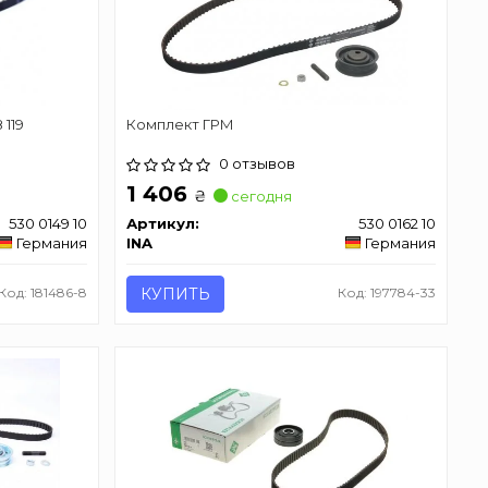
 119
Комплект ГРМ
0 отзывов
1 406
₴
сегодня
530 0149 10
Артикул:
530 0162 10
Германия
INA
Германия
Код: 181486-8
КУПИТЬ
Код: 197784-33