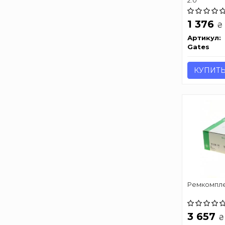
1 376
₴
Артикул:
Gates
КУПИТ
Ремкомплек
3 657
₴