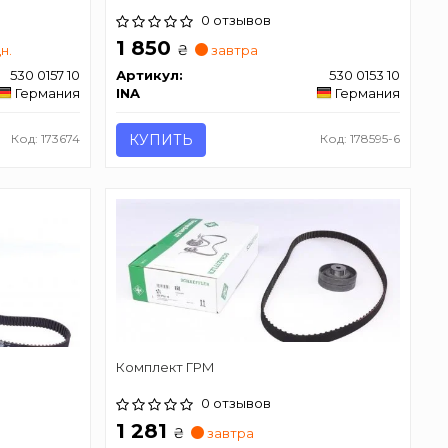
0 отзывов
1 850
₴
дн.
завтра
530 0157 10
Артикул:
530 0153 10
Германия
INA
Германия
Код: 173674
КУПИТЬ
Код: 178595-6
Комплект ГРМ
0 отзывов
1 281
₴
завтра