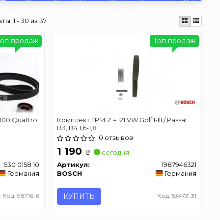
аты:
1 - 30 из 37
Топ продаж
Топ продаж
100 Quattro
Комплект ГРМ Z = 121 VW Golf I-III / Passat
B3, B4 1,6-1,8
0 отзывов
1 190
₴
сегодня
530 0158 10
Артикул:
1987946321
Германия
BOSCH
Германия
Код: 98716-6
КУПИТЬ
Код: 53473-31