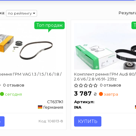
ка:
Результ
по рейтингу
Топ продаж
ня ГРМ VAG 1.3 / 1.5 / 1.6 / 1.8 /
Комплект ремня ГРМ Audi 80/
2.6 V6 / 2.8 V6 91- 239z
0 отзывов
0 отзывов
3 787
₴
сегодня
завтра
CT637K1
Артикул:
Германия
INA
Ь
Код: 106913-8
КУПИТЬ