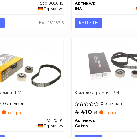
530 0050 10
Артикул:
Германия
INA
Ь
Код: 181487-6
КУПИТЬ
ремня ГРМ
Комплект ремня ГРМ
0 отзывов
0 отзывов
4 410
₴
завтра
завтра
CT 791 K1
Артикул:
Германия
Gates