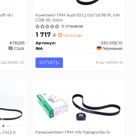
I-III /
Комплект ГРМ Audi 100 2.0d / td 78-91, VW
LT28-55, Volvo
0 отзывов
1 717
₴
срок 2 дн.
KTB265
Артикул:
530 0152 10
США
INA
Германия
Код: 50659-20
КУПИТЬ
Код: 103034-6
 C4) 2.0
Ремкомплект ГРМ VW Transporter IV