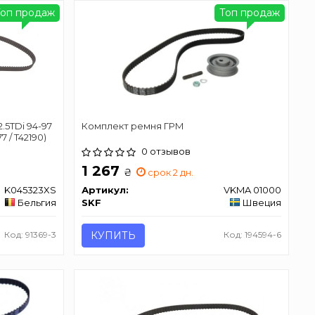
Топ продаж
Топ продаж
.5TDi 94-97
Комплект ремня ГРМ
7 / T42190)
0 отзывов
1 267
₴
срок 2 дн.
K045323XS
Артикул:
VKMA 01000
Бельгия
SKF
Швеция
Код: 91369-3
КУПИТЬ
Код: 194594-6