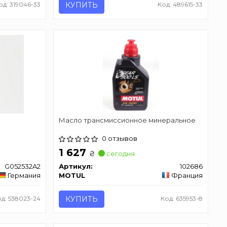
од: 319046-33
КУПИТЬ
Код: 489615-33
Масло трансмиссионное минеральное
0 отзывов
1 627
₴
сегодня
G052532A2
Артикул:
102686
Германия
MOTUL
Франция
д: 538023-24
КУПИТЬ
Код: 635953-8