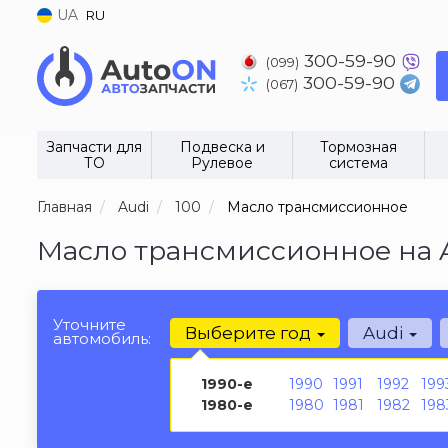
UA
RU
300-59-90
(099)
300-59-90
(067)
Запчасти для
Подвеска и
Тормозная
ТО
Рулевое
система
Главная
Audi
100
Масло трансмиссионное
Масло трансмиссионное на A
Уточните
Выберите год
Audi
автомобиль:
1990-е
1990
1991
1992
199
1980-е
1980
1981
1982
198