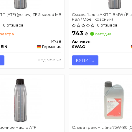
П (ATF) (yellow) ZF 5-speed MB
Смазка 1L для АКПП BMW / Fiat 
PSA / Opel (красный)
0 отзывов
0 отзывов
743
₴
завтра
сегодня
14738
Артикул:
TEIN
Германия
SWAG
Ь
Код: 58586-8
КУПИТЬ
ионное масло ATF
Олива трансмісійна 75W-80 (GL