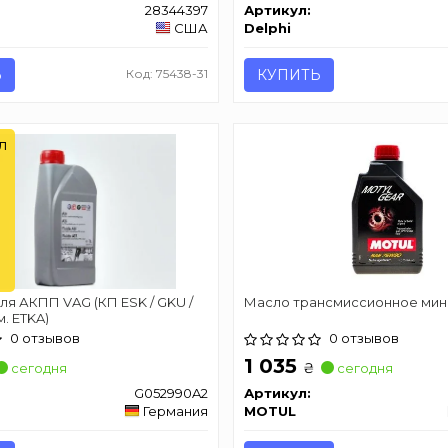
28344397
Артикул:
США
Delphi
Ь
Код: 75438-31
КУПИТЬ
л
для АКПП VAG (КП ESK / GKU /
Масло трансмиссионное ми
м. ETKA)
0 отзывов
0 отзывов
1 035
₴
сегодня
сегодня
G052990A2
Артикул:
Германия
MOTUL