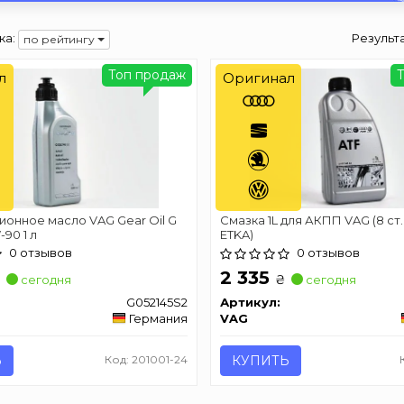
ка:
Результ
по рейтингу
Топ продаж
л
Оригинал
онное масло VAG Gear Oil G
Смазка 1L для АКПП VAG (8 ст.
-90 1 л
ETKA)
0 отзывов
0 отзывов
2 335
₴
₴
сегодня
сегодня
G052145S2
Артикул:
Германия
VAG
Ь
Код: 201001-24
КУПИТЬ