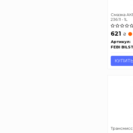
Смазка АКП
236.11 - 1L
621
₴
Артикул:
FEBI BILS
КУПИТ
Трансмисс