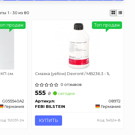
аты:
1 - 30 из 80
Топ продаж
Топ продаж
 КП см.
Смазка (yellow) DexronII / MB236.3 - 1L
0 отзывов
555
₴
сегодня
G055540A2
Артикул:
08972
Германия
FEBI BILSTEIN
Германия
Код: 112031-24
КУПИТЬ
Код: 54524-8