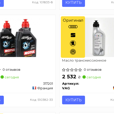
Ь
Код: 101833-8
КУПИТЬ
К
Оригинал
Масло трансмиссионное
0 отзывов
0 отзывов
2 532
₴
сегодня
сегодня
317201
Артикул:
Франция
VAG
Ь
Код: 510382-33
КУПИТЬ
Ко