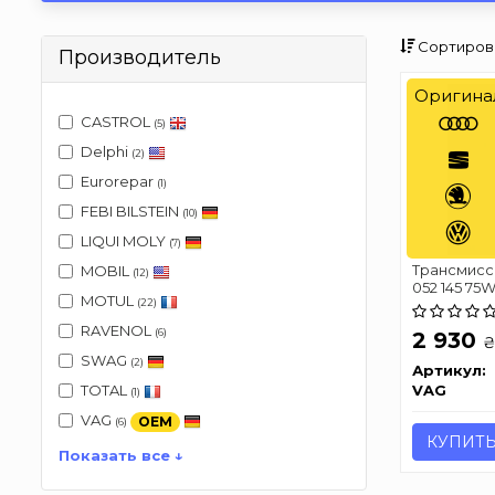
Сортиров
Производитель
Оригина
CASTROL
(5)
Delphi
(2)
Eurorepar
(1)
FEBI BILSTEIN
(10)
LIQUI MOLY
(7)
Трансмисси
MOBIL
(12)
052 145 75W
MOTUL
(22)
RAVENOL
(6)
2 930
SWAG
(2)
Артикул:
VAG
TOTAL
(1)
VAG
OEM
(6)
КУПИТ
Показать все ↓