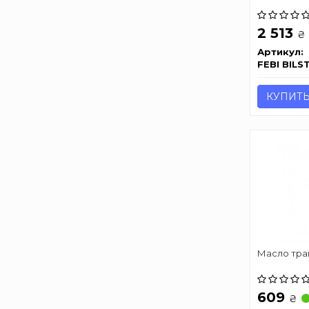
2 513
₴
Артикул:
FEBI BILS
КУПИТ
Масло тра
609
₴