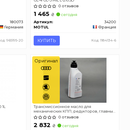
0 отзывов
1 465
₴
сегодня
180073
Артикул:
34200
Германия
MOTUL
Франция
од: 965195-20
КУПИТЬ
Код: 1184134-6
Оригинал
 1L
Трансмиссионное масло для
механических КПП, редукторов, главных
передач для некоторых авто VAG MTF
0 отзывов
SAE75W90
2 832
₴
сегодня