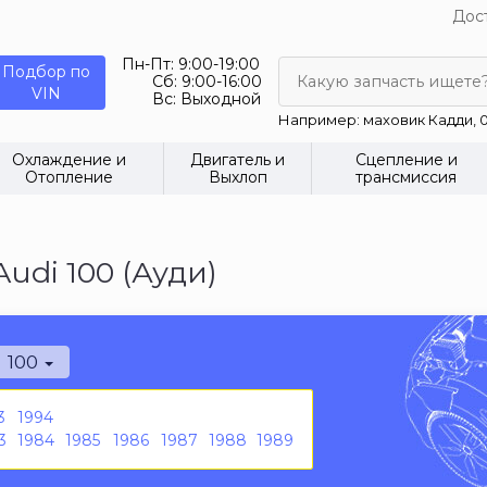
Дост
Пн-Пт:
9:00-19:00
Подбор по
Сб:
9:00-16:00
Какую запчасть ищете
VIN
Вс:
Выходной
Например: маховик Кадди, 0
Охлаждение и
Двигатель и
Сцепление и
Отопление
Выхлоп
трансмиссия
udi 100 (Ауди)
100
3
1994
3
1984
1985
1986
1987
1988
1989