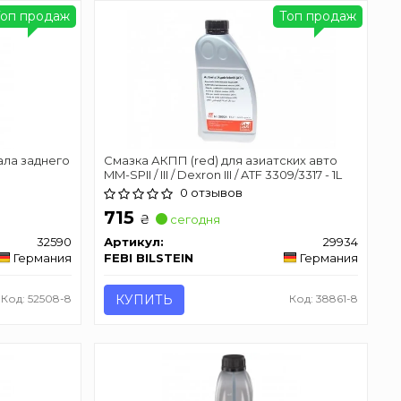
Топ продаж
Топ продаж
ла заднего
Смазка АКПП (red) для азиатских авто
MM-SPII / III / Dexron III / ATF 3309/3317 - 1L
0 отзывов
715
₴
сегодня
32590
Артикул:
29934
Германия
FEBI BILSTEIN
Германия
Код: 52508-8
КУПИТЬ
Код: 38861-8