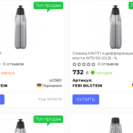
Топ продаж
П
Смазка МКПП и дифференциа
моста W75-90 (GL5) - 1L
0 отзывов
0 отзывов
732
₴
завтра
сегодня
40580
Артикул:
TEIN
Германия
FEBI BILSTEIN
Ь
Код: 510147-8
КУПИТЬ
Топ продаж