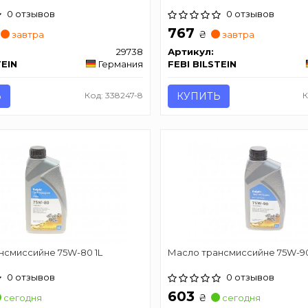
0 отзывов
0 отзывов
767
₴
завтра
завтра
29738
Артикул:
TEIN
Германия
FEBI BILSTEIN
Ь
Код: 338247-8
КУПИТЬ
К
нсмиссийне 75W-80 1L
Масло трансмиссийне 75W-90
0 отзывов
0 отзывов
603
₴
сегодня
сегодня