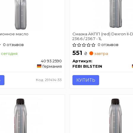
ионное масло
Смазка АКПП (red) Dexron II-D 
236.6 / 236.7 - 1L
0 отзывов
0 отзывов
551
₴
сегодня
завтра
40 93 2590
Артикул:
Германия
FEBI BILSTEIN
Ь
Код: 291414-33
КУПИТЬ