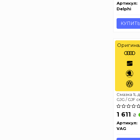
Артикул:
Delphi
КУПИТ
Оригина
Смазка 1L 
GJG / GJF с
1 611
₴
Артикул:
VAG