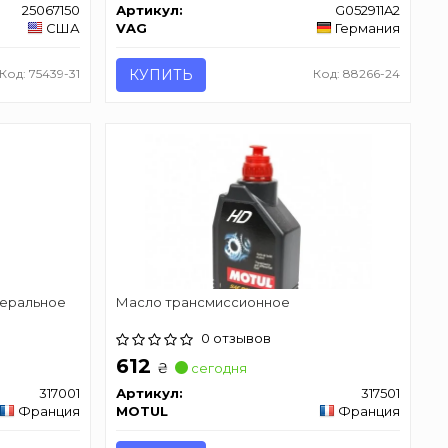
25067150
Артикул:
G052911A2
США
VAG
Германия
Код: 75439-31
КУПИТЬ
Код: 88266-24
неральное
Масло трансмиссионное
0 отзывов
612
₴
сегодня
317001
Артикул:
317501
Франция
MOTUL
Франция