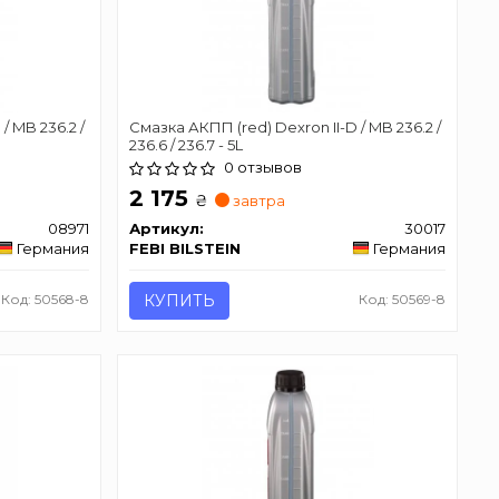
/ MB 236.2 /
Смазка АКПП (red) Dexron II-D / MB 236.2 /
236.6 / 236.7 - 5L
0 отзывов
2 175
₴
завтра
08971
Артикул:
30017
Германия
FEBI BILSTEIN
Германия
Код: 50568-8
КУПИТЬ
Код: 50569-8