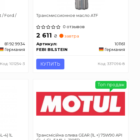
/ Ford /
Трансмиссионное масло ATF
0 отзывов
2 611
₴
завтра
81 92 9934
Артикул:
101161
Германия
FEBI BILSTEIN
Германия
Код: 101254-3
КУПИТЬ
Код: 337096-8
Топ продаж
-4) 1L
Трансмісійна олива GEAR (1L +) 75W90 API
GL-4 GL-5 MIL L-2105D