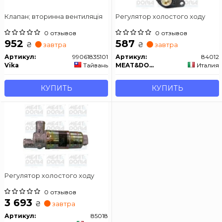
Клапан; вторинна вентиляція
Регулятор холостого ходу
0 отзывов
0 отзывов
952
587
₴
₴
завтра
завтра
Артикул:
99061835101
Артикул:
84012
Vika
Тайвань
MEAT&DORIA
Италия
КУПИТЬ
КУПИТЬ
Регулятор холостого ходу
0 отзывов
3 693
₴
завтра
Артикул:
85018