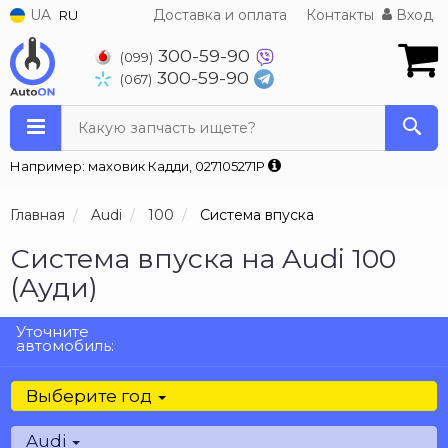
UA
Доставка и оплата
Контакты
Вход
RU
300-59-90
(099)
300-59-90
(067)
Какую запчасть ищете?
Например: маховик Кадди, 027105271P
Главная
Audi
100
Система впуска
Система впуска на Audi 100
(Ауди)
Уточните
автомобиль:
Выберите год
Audi