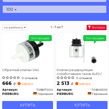
100
1 - 7 из 7
по рейтингу
Фильтры
Топ продаж
Топ продаж
Обратный клапан VAG
Клапан рециркуляции
отработавших газов AUDI /
SKODA / VW 1,8-4,2 Passat,
0 отзывов
0 отзывов
Superb, A8, A4, A6 -05
666
2 513
₴
₴
завтра
завтра
Артикул:
705817000
Артикул:
701805010
PIERBURG
Германия
PIERBURG
Германия
КУПИТЬ
КУПИТЬ