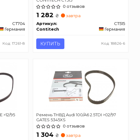
0 отзывов
1 282
₴
завтра
CT704
Артикул:
CT515
Германия
Contitech
Германия
Код: 17261-8
КУПИТЬ
Код: 18826-6
E >12/95
Ремень ТНВД Audi 100/A6 2.5TDI >02/97
GATES 5345XS
0 отзывов
1 304
₴
завтра