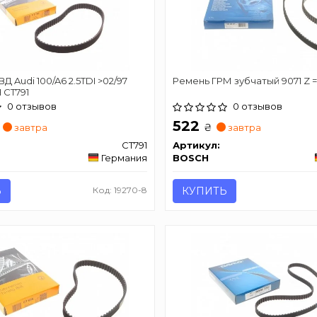
Д Audi 100/A6 2.5TDI >02/97
Ремень ГРМ зубчатый 9071 Z =
 CT791
0 отзывов
0 отзывов
522
₴
завтра
завтра
CT791
Артикул:
Германия
BOSCH
Ь
Код: 19270-8
КУПИТЬ