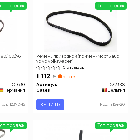
Топ продаж
Топ продаж
i 80/100/A6
Ремень приводной (применимость audi
volvo volkswagen)
0 отзывов
1 112
₴
завтра
CT630
Артикул:
5323XS
Германия
Gates
Бельгия
Код: 12370-15
КУПИТЬ
Код: 19154-20
Топ продаж
Топ продаж