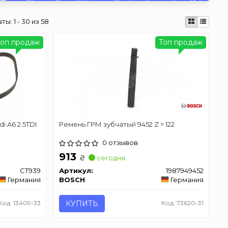
аты:
1 - 30 из 58
Топ продаж
Топ продаж
di A6 2.5TDI
Ремень ГРМ зубчатый 9452 Z = 122
0 отзывов
913
₴
сегодня
CT939
Артикул:
1987949452
Германия
BOSCH
Германия
Код: 13409-33
КУПИТЬ
Код: 73620-31