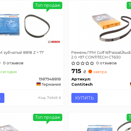
Топ продаж
 зубчатый 8818 Z = 77
Ремень ГРМ Golf III/Passat/Aud
2.0 >97 CONTITECH CT630
0 отзывов
0 отзывов
715
₴
сегодня
завтра
1987948818
Артикул:
Германия
Contitech
Ь
Код: 74645-6
КУПИТЬ
Топ продаж