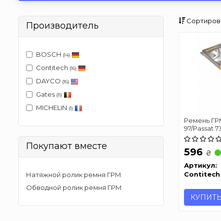
Сортиров
Производитель
BOSCH
(14)
Contitech
(16)
DAYCO
(16)
Gates
(11)
MICHELIN
(1)
Ремень ГРМ 
97/Passat 
Покупают вместе
596
₴
Артикул:
Contitech
Натяжной ролик ремня ГРМ
Обводной ролик ремня ГРМ
КУПИТ