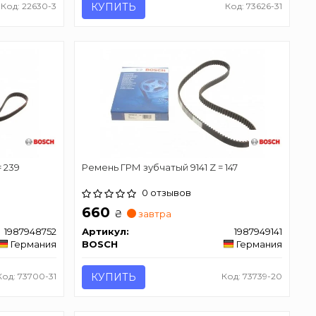
Код: 22630-3
КУПИТЬ
Код: 73626-31
 239
Ремень ГРМ зубчатый 9141 Z = 147
0 отзывов
660
₴
завтра
1987948752
Артикул:
1987949141
Германия
BOSCH
Германия
Код: 73700-31
КУПИТЬ
Код: 73739-20