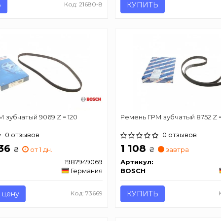
Ь
Код: 21680-8
КУПИТЬ
 зубчатый 9069 Z = 120
Ремень ГРМ зубчатый 8752 Z =
0 отзывов
0 отзывов
636
1 108
₴
₴
от 1 дн.
завтра
1987949069
Артикул:
Германия
BOSCH
 цену
Код: 73669
КУПИТЬ