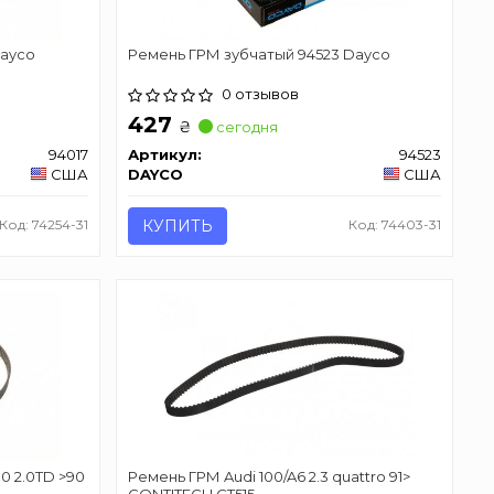
Dayco
Ремень ГРМ зубчатый 94523 Dayco
0 отзывов
427
₴
сегодня
94017
Артикул:
94523
США
DAYCO
США
Код: 74254-31
КУПИТЬ
Код: 74403-31
00 2.0TD >90
Ремень ГРМ Audi 100/A6 2.3 quattro 91>
CONTITECH CT515