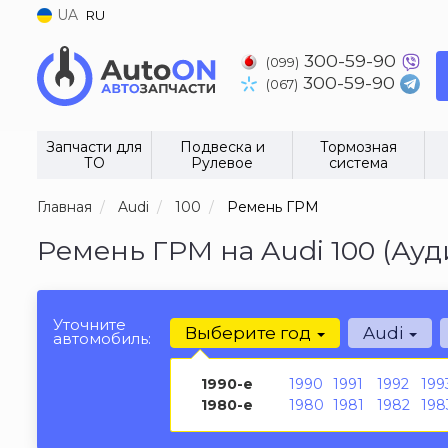
UA
RU
300-59-90
(099)
300-59-90
(067)
Запчасти для
Подвеска и
Тормозная
ТО
Рулевое
система
Главная
Audi
100
Ремень ГРМ
Ремень ГРМ на Audi 100 (Ауд
Уточните
Выберите год
Audi
автомобиль:
1990-е
1990
1991
1992
199
1980-е
1980
1981
1982
198