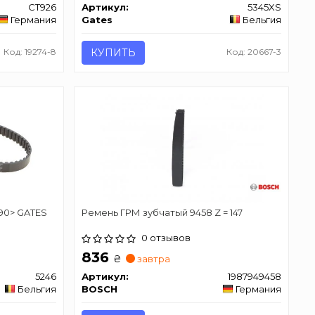
CT926
Артикул:
5345XS
Германия
Gates
Бельгия
Код: 19274-8
КУПИТЬ
Код: 20667-3
 90> GATES
Ремень ГРМ зубчатый 9458 Z = 147
0 отзывов
836
₴
завтра
5246
Артикул:
1987949458
Бельгия
BOSCH
Германия