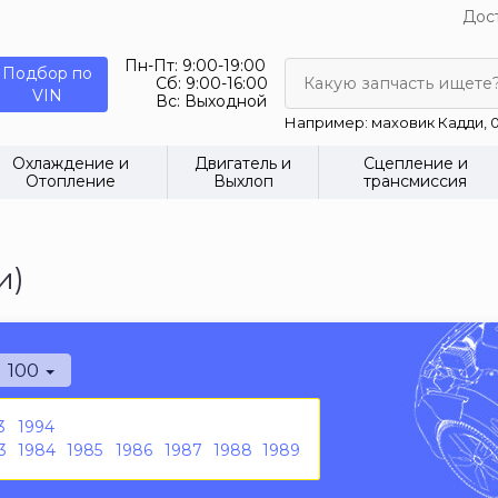
Дост
Пн-Пт:
9:00-19:00
Подбор по
Сб:
9:00-16:00
Какую запчасть ищете
VIN
Вс:
Выходной
Например: маховик Кадди, 0
Охлаждение и
Двигатель и
Сцепление и
Отопление
Выхлоп
трансмиссия
и)
100
3
1994
3
1984
1985
1986
1987
1988
1989