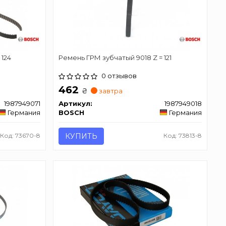
 124
Ремень ГРМ зубчатый 9018 Z = 121
0 отзывов
462
₴
завтра
1987949071
Артикул:
1987949018
Германия
BOSCH
Германия
Код: 73670-8
КУПИТЬ
Код: 73813-8