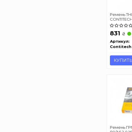
Ремень ТНВ
CONTITECH
831
₴
Артикул:
Contitech
КУПИТ
Ремень ГРМ 
80/A6 2.0 