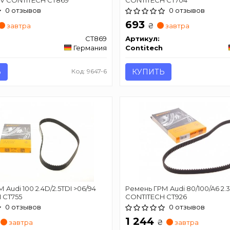
0 отзывов
0 отзывов
693
₴
завтра
завтра
CT869
Артикул:
Германия
Contitech
Ь
Код: 9647-6
КУПИТЬ
 Audi 100 2.4D/2.5TDI >06/94
Ремень ГРМ Audi 80/100/A6 2.3
 CT755
CONTITECH CT926
0 отзывов
0 отзывов
1 244
₴
завтра
завтра