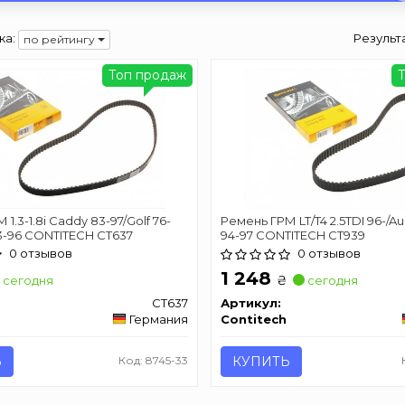
ка:
Результ
по рейтингу
Топ продаж
1.3-1.8i Caddy 83-97/Golf 76-
Ремень ГРМ LT/T4 2.5TDI 96-/Au
73-96 CONTITECH CT637
94-97 CONTITECH CT939
0 отзывов
0 отзывов
1 248
₴
сегодня
сегодня
CT637
Артикул:
Германия
Contitech
Ь
Код: 8745-33
КУПИТЬ