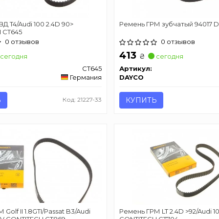
Д T4/Audi 100 2.4D 90>
Ремень ГРМ зубчатый 94017 
 CT645
0 отзывов
0 отзывов
413
₴
сегодня
сегодня
CT645
Артикул:
Германия
DAYCO
Ь
Код: 21227-33
КУПИТЬ
Golf II 1.8GTI/Passat B3/Audi
Ремень ГРМ LT 2.4D >92/Audi 1
16V CONTITECH CT869
CONTITECH CT704