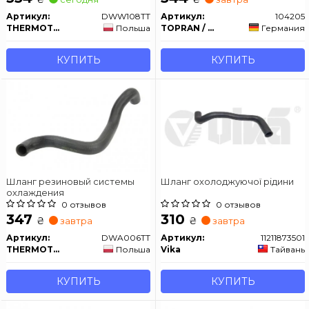
Артикул:
DWW108TT
Артикул:
104205
THERMOTEC
Польша
TOPRAN / HANS PRIES
Германия
КУПИТЬ
КУПИТЬ
Шланг резиновый системы
Шланг охолоджуючої рідини
охлаждения
0 отзывов
0 отзывов
347
310
₴
₴
завтра
завтра
Артикул:
DWA006TT
Артикул:
11211873501
THERMOTEC
Польша
Vika
Тайвань
КУПИТЬ
КУПИТЬ