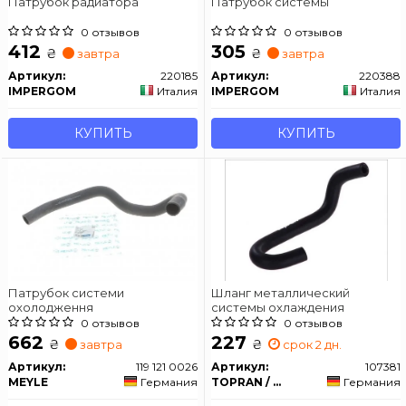
Патрубок радиатора
Патрубок системы
0 отзывов
0 отзывов
412
305
₴
₴
завтра
завтра
Артикул:
220185
Артикул:
220388
IMPERGOM
Италия
IMPERGOM
Италия
КУПИТЬ
КУПИТЬ
Патрубок системи
Шланг металлический
охолодження
системы охлаждения
0 отзывов
0 отзывов
662
227
₴
₴
завтра
срок 2 дн.
Артикул:
119 121 0026
Артикул:
107381
MEYLE
Германия
TOPRAN / HANS PRIES
Германия