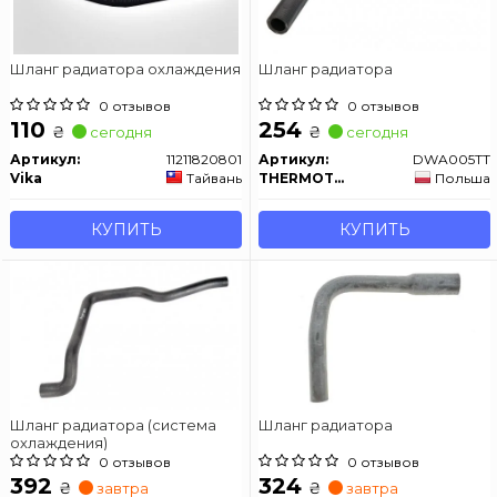
Шланг радиатора охлаждения
Шланг радиатора
0 отзывов
0 отзывов
110
254
₴
₴
сегодня
сегодня
Артикул:
11211820801
Артикул:
DWA005TT
Vika
Тайвань
THERMOTEC
Польша
КУПИТЬ
КУПИТЬ
Шланг радиатора (система
Шланг радиатора
охлаждения)
0 отзывов
0 отзывов
392
324
₴
₴
завтра
завтра