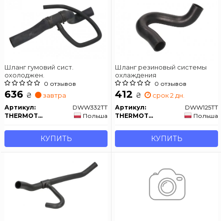
Шланг гумовий сист.
Шланг резиновый системы
охолоджен.
охлаждения
0 отзывов
0 отзывов
636
412
₴
₴
завтра
срок 2 дн.
Артикул:
DWW332TT
Артикул:
DWW125TT
THERMOTEC
Польша
THERMOTEC
Польша
КУПИТЬ
КУПИТЬ