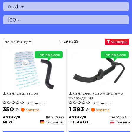
Audi
100
1 - 29 из 29
по рейтингу
Фильтры
Топ продаж
Топ продаж
Шланг радиатора
Шланг резиновый системы
охлаждения
0 отзывов
0 отзывов
350
1 393
₴
₴
завтра
завтра
Артикул:
1191210042
Артикул:
DWW183TT
MEYLE
Германия
THERMOTEC
Польша