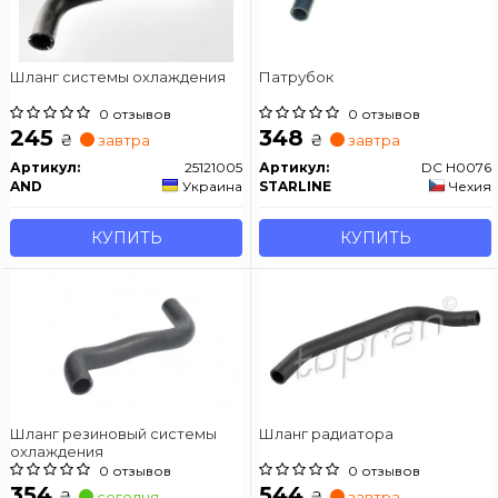
Шланг системы охлаждения
Патрубок
0 отзывов
0 отзывов
245
348
₴
₴
завтра
завтра
Артикул:
25121005
Артикул:
DC H0076
AND
Украина
STARLINE
Чехия
КУПИТЬ
КУПИТЬ
Шланг резиновый системы
Шланг радиатора
охлаждения
0 отзывов
0 отзывов
354
544
₴
₴
сегодня
завтра