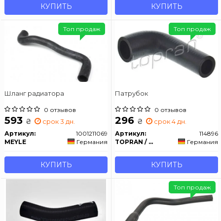
КУПИТЬ
КУПИТЬ
Топ продаж
Топ продаж
Шланг радиатора
Патрубок
0 отзывов
0 отзывов
593
296
₴
₴
срок 3 дн.
срок 4 дн.
Артикул:
1001211069
Артикул:
114896
MEYLE
Германия
TOPRAN / HANS PRIES
Германия
КУПИТЬ
КУПИТЬ
Топ продаж