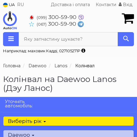
RU
Доставка і оплата
Контакти
Вхід
UA
300-59-90
(099)
300-59-90
(067)
Яку запчастину шукаєте?
Наприклад: маховик Кадді, 027105271P
Головна
Daewoo
Lanos
Колінвал
Колінвал на Daewoo Lanos
(Дэу Ланос)
Уточніть
автомобіль:
Виберіть рік
Daewoo