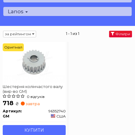
Lanos
1 - 1 из 1
за рейтингом
Фільтри
Оригінал
Шестерня колінчастого валу
(вир-во GM)
0 відгуків
718
₴
завтра
Артикул:
96352740
GM
США
КУПИТИ