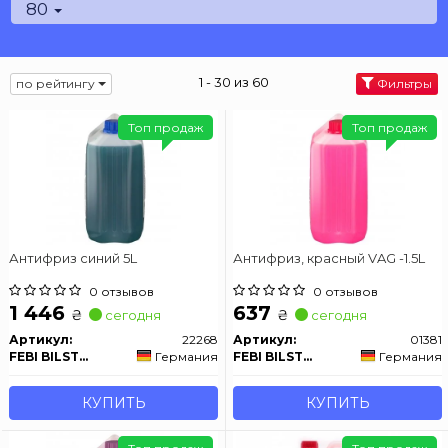
80
1 - 30 из 60
по рейтингу
Фильтры
Топ продаж
Топ продаж
Антифриз синий 5L
Антифриз, красный VAG -1.5L
0 отзывов
0 отзывов
1 446
637
₴
₴
сегодня
сегодня
Артикул:
22268
Артикул:
01381
FEBI BILSTEIN
Германия
FEBI BILSTEIN
Германия
КУПИТЬ
КУПИТЬ