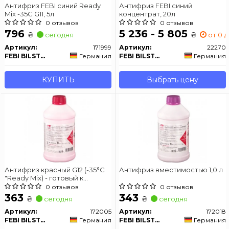
Антифриз FEBI синий Ready
Антифриз FEBI синий
Mix -35C G11, 5л
концентрат, 20л
0 отзывов
0 отзывов
796
5 236 - 5 805
₴
₴
сегодня
от 0 д
Артикул:
171999
Артикул:
22270
FEBI BILSTEIN
Германия
FEBI BILSTEIN
Германия
КУПИТЬ
Выбрать цену
Антифриз красный G12 (-35°C
Антифриз вместимостью 1,0 л
"Ready Mix) - готовый к
использованию 1L
0 отзывов
0 отзывов
363
343
₴
₴
сегодня
сегодня
Артикул:
172005
Артикул:
172018
FEBI BILSTEIN
Германия
FEBI BILSTEIN
Германия