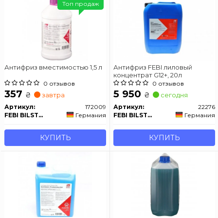
Топ продаж
Антифриз вместимостью 1,5 л
Антифриз FEBI лиловый
концентрат G12+, 20л
0 отзывов
0 отзывов
357
5 950
₴
₴
завтра
сегодня
Артикул:
172009
Артикул:
22276
FEBI BILSTEIN
Германия
FEBI BILSTEIN
Германия
КУПИТЬ
КУПИТЬ