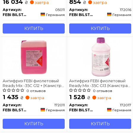
16 034
854
₴
₴
завтра
завтра
Артикул:
05011
Артикул:
172016
FEBI BILSTEIN
Германия
FEBI BILSTEIN
Германия
КУПИТЬ
КУПИТЬ
Антифриз FEBI фиолетовый
Антифриз FEBI фиолетовый
Ready Mix -35C G12 + (Канистра
Ready Mix -35C G13 (Канистра
10л)
10л)
0 отзывов
0 отзывов
1 435
1 528
₴
₴
завтра
завтра
Артикул:
172011
Артикул:
172017
FEBI BILSTEIN
Германия
FEBI BILSTEIN
Германия
КУПИТЬ
КУПИТЬ