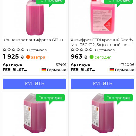
Топ продаж
Топ продаж
Концентрат антифриза G12 ++
Антифриз FEBI красный Ready
Mix -35C G12, 5л (готовый, не
нужно разбавлять)
0 отзывов
0 отзывов
1 925
963
₴
₴
завтра
сегодня
Артикул:
37401
Артикул:
172006
FEBI BILSTEIN
Германия
FEBI BILSTEIN
Германия
КУПИТЬ
КУПИТЬ
Топ продаж
Топ продаж