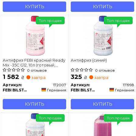
КУПИТЬ
КУПИТЬ
Топ продаж
Топ продаж
Антифриз FEBI красный Ready
Антифриз (синий)
Mix -35C G12, 10л (готовый,
разведенный)
0 отзывов
0 отзывов
1 582
325
₴
₴
завтра
завтра
Артикул:
172007
Артикул:
171998
FEBI BILSTEIN
Германия
FEBI BILSTEIN
Германия
КУПИТЬ
КУПИТЬ
Топ продаж
Топ продаж