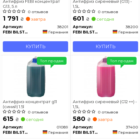
Антифриз FEBI концентрат
Антифриз сиреневый (G13) -
G13, 5 л
1,5L
0 отзывов
0 отзывов
1 791
601
₴
₴
завтра
сегодня
Артикул:
38201
Артикул:
38200
FEBI BILSTEIN
Германия
FEBI BILSTEIN
Германия
КУПИТЬ
КУПИТЬ
Топ продаж
Топ продаж
Антифриз-концентрат g11
Антифриз сиреневый (G12 ++) -
(синий) 1.5l
1,5L
0 отзывов
0 отзывов
615
580
₴
₴
сегодня
завтра
Артикул:
01089
Артикул:
37400
FEBI BILSTEIN
Германия
FEBI BILSTEIN
Германия