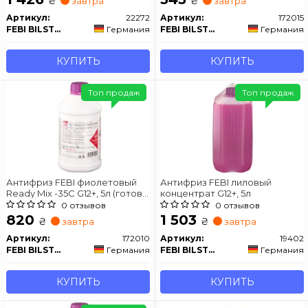
₴
₴
завтра
завтра
Артикул:
22272
Артикул:
172015
FEBI BILSTEIN
Германия
FEBI BILSTEIN
Германия
КУПИТЬ
КУПИТЬ
Топ продаж
Топ продаж
Антифриз FEBI фиолетовый
Антифриз FEBI лиловый
Ready Mix -35C G12+, 5л (готов к
концентрат G12+, 5л
использованию)
0 отзывов
0 отзывов
820
1 503
₴
₴
завтра
завтра
Артикул:
172010
Артикул:
19402
FEBI BILSTEIN
Германия
FEBI BILSTEIN
Германия
КУПИТЬ
КУПИТЬ