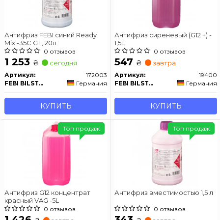
Антифриз FEBI синий Ready
Антифриз сиреневый (G12 +) -
Mix -35C G11, 20л
1,5L
0 отзывов
0 отзывов
1 253
547
₴
₴
сегодня
завтра
Артикул:
172003
Артикул:
19400
FEBI BILSTEIN
Германия
FEBI BILSTEIN
Германия
КУПИТЬ
КУПИТЬ
Топ продаж
Топ продаж
Антифриз G12 концентрат
Антифриз вместимостью 1,5 л
красный VAG -5L
0 отзывов
0 отзывов
1 426
343