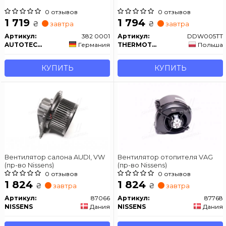
0 отзывов
0 отзывов
1 719
1 794
₴
₴
завтра
завтра
Артикул:
382 0001
Артикул:
DDW005TT
AUTOTECHTEILE
Германия
THERMOTEC
Польша
КУПИТЬ
КУПИТЬ
Вентилятор салона AUDI, VW
Вентилятор отопителя VAG
(пр-во Nissens)
(пр-во Nissens)
0 отзывов
0 отзывов
1 824
1 824
₴
₴
завтра
завтра
Артикул:
87066
Артикул:
87768
NISSENS
Дания
NISSENS
Дания