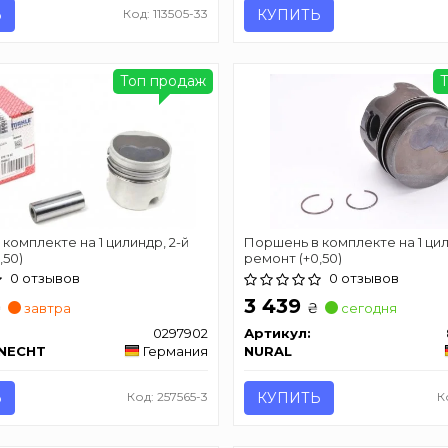
Ь
Код: 113505-33
КУПИТЬ
Топ продаж
комплекте на 1 цилиндр, 2-й
Поршень в комплекте на 1 цил
,50)
ремонт (+0,50)
0 отзывов
0 отзывов
3 439
₴
₴
завтра
сегодня
0297902
Артикул:
KNECHT
Германия
NURAL
Ь
Код: 257565-3
КУПИТЬ
К