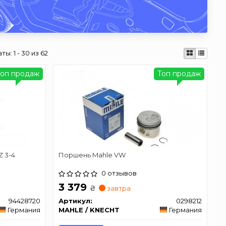
аты:
1 - 30 из 62
Топ продаж
Топ продаж
Z 3-4
Поршень Mahle VW
0 отзывов
3 379
₴
завтра
94428720
Артикул:
0298212
Германия
MAHLE / KNECHT
Германия