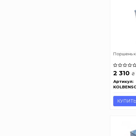
Поршень к
2 310
₴
Артикул:
KOLBENS
КУПИТ