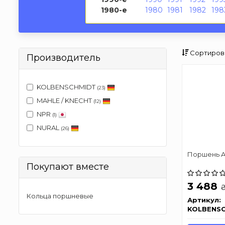
1980-е
1980
1981
1982
198
Сортиров
Производитель
KOLBENSCHMIDT
(23)
MAHLE / KNECHT
(12)
NPR
(1)
NURAL
(26)
Поршень Au
Покупают вместе
3 488
Кольца поршневые
Артикул:
KOLBENS