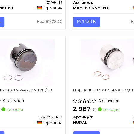
0298213
Артикул:
KNECHT
Германия
MAHLE / KNECHT
Ь
Код: 81479-20
КУПИТЬ
К
игателя VAG 77,51 1,6D/TD
Поршень двигателя VAG 77,01 
0 отзывов
0 отзывов
2 987
₴
сегодня
сегодня
87-109811-10
Артикул:
Германия
NURAL