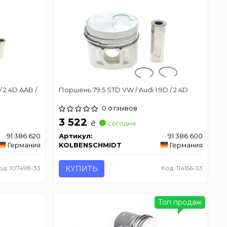
 2.4D AAB /
Поршень 79.5 STD VW / Audi 1.9D / 2.4D
0 отзывов
3 522
₴
сегодня
91 386 620
Артикул:
91 386 600
Германия
KOLBENSCHMIDT
Германия
од: 107498-33
КУПИТЬ
Код: 114156-33
Топ продаж