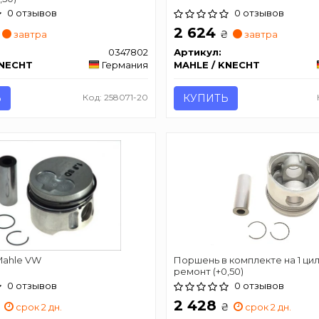
0 отзывов
0 отзывов
2 624
₴
завтра
завтра
0347802
Артикул:
KNECHT
Германия
MAHLE / KNECHT
Ь
Код: 258071-20
КУПИТЬ
ahle VW
Поршень в комплекте на 1 цил
ремонт (+0,50)
0 отзывов
0 отзывов
2 428
₴
срок 2 дн.
срок 2 дн.