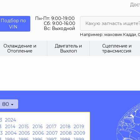
Дост
Пн-Пт:
9:00-19:00
Подбор по
Сб:
9:00-16:00
Какую запчасть ищете
VIN
Вс:
Выходной
Например: маховик Кадди, 0
Охлаждение и
Двигатель и
Сцепление и
Отопление
Выхлоп
трансмиссия
80
3
2024
3
2014
2015
2016
2017
2018
2019
3
2004
2005
2006
2007
2008
2009
3
1994
1995
1996
1997
1998
1999