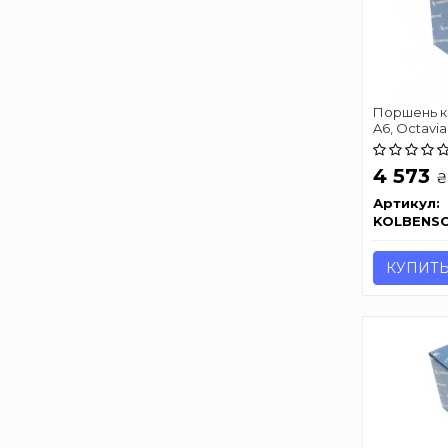
Поршень ко
A6, Octavia,
(1-2цил.)
4 573
₴
Артикул:
KOLBENS
КУПИТ