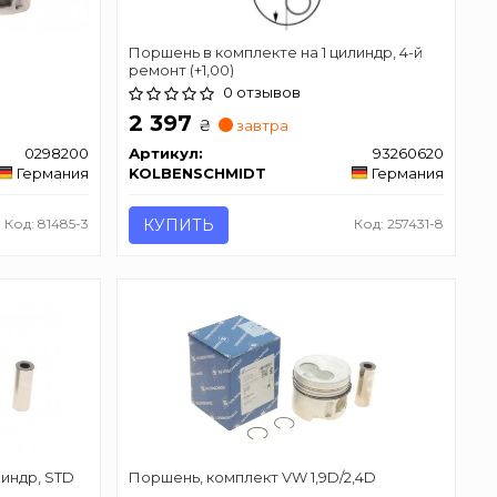
Поршень в комплекте на 1 цилиндр, 4-й
ремонт (+1,00)
0 отзывов
2 397
₴
завтра
0298200
Артикул:
93260620
Германия
KOLBENSCHMIDT
Германия
Код: 81485-3
КУПИТЬ
Код: 257431-8
линдр, STD
Поршень, комплект VW 1,9D/2,4D