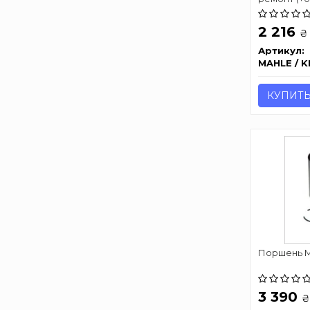
2 216
₴
Артикул:
MAHLE / 
КУПИТ
Поршень M
3 390
₴