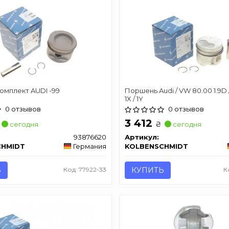
омплект AUDI -99
Поршень Audi / VW 80.00 1.9D /
1X / 1Y
0 отзывов
0 отзывов
3 412
₴
сегодня
сегодня
93876620
Артикул:
CHMIDT
Германия
KOLBENSCHMIDT
Ь
Код: 77922-33
КУПИТЬ
К