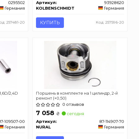
0295502
Артикул:
93928620
Германия
KOLBENSCHMIDT
Германия
од: 257481-20
КУПИТЬ
Код: 257596-20
1,6D/2,4D
Поршень в комплекте на 1 цилиндр, 2-й
ремонт (+0,50)
0 отзывов
7 058
₴
сегодня
87-109507-00
Артикул:
87-114907-70
Германия
NURAL
Германия