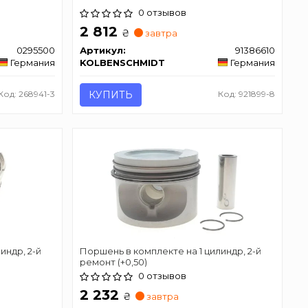
0 отзывов
2 812
₴
завтра
0295500
Артикул:
91386610
Германия
KOLBENSCHMIDT
Германия
Код: 268941-3
КУПИТЬ
Код: 921899-8
индр, 2-й
Поршень в комплекте на 1 цилиндр, 2-й
ремонт (+0,50)
0 отзывов
2 232
₴
завтра