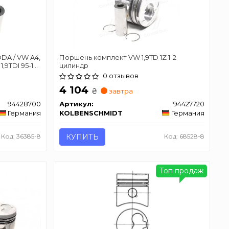
DA / VW A4,
Поршень комплект VW 1,9TD 1Z 1-2
 1,9TDI 95-10
цилиндр
0 отзывов
4 104
₴
завтра
94428700
Артикул:
94427720
Германия
KOLBENSCHMIDT
Германия
Код: 36385-8
КУПИТЬ
Код: 68528-8
Топ продаж