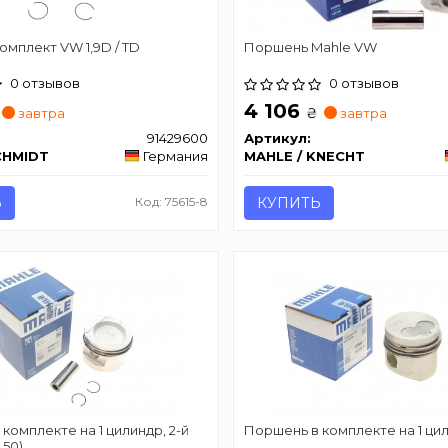
мплект VW 1,9D / TD
Поршень Mahle VW
0 отзывов
0 отзывов
4 106
₴
завтра
завтра
91429600
Артикул:
CHMIDT
Германия
MAHLE / KNECHT
Ь
Код: 75615-8
КУПИТЬ
комплекте на 1 цилиндр, 2-й
Поршень в комплекте на 1 ци
,50)