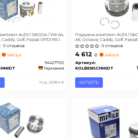
мплект AUDI / SKODA / VW A4,
Поршень комплект AUDI / SKO
 Caddy, Golf, Passat 1,9TDI 95-10
A6, Octavia, Caddy, Golf, Passat
(3-4цил.)
0 отзывов
0 отзывов
4 612
₴
завтра
завтра
94427700
Артикул:
CHMIDT
Германия
KOLBENSCHMIDT
Ь
Код: 36384-8
КУПИТЬ