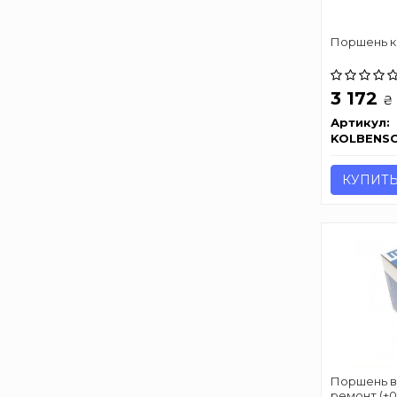
Поршень ко
3 172
₴
Артикул:
KOLBENS
КУПИТ
Поршень в 
ремонт (+0