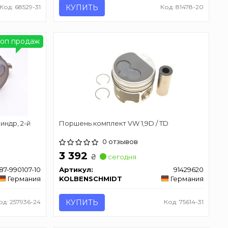
Код: 68529-31
КУПИТЬ
Код: 81478-20
Топ продаж
индр, 2-й
Поршень комплект VW 1,9D / TD
0 отзывов
3 392
₴
сегодня
87-990107-10
Артикул:
91429620
Германия
KOLBENSCHMIDT
Германия
од: 257936-24
КУПИТЬ
Код: 75614-31