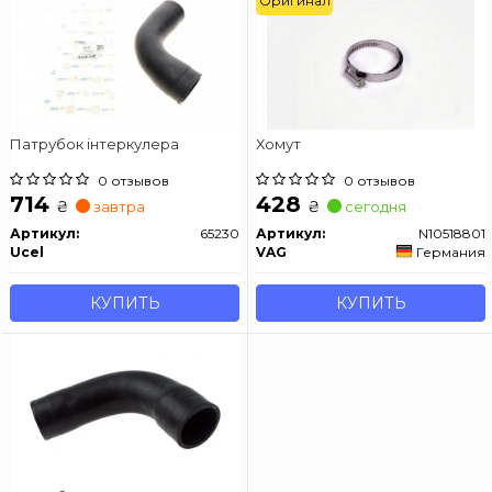
Оригинал
Патрубок інтеркулера
Хомут
0 отзывов
0 отзывов
714
428
₴
₴
завтра
сегодня
Артикул:
65230
Артикул:
N10518801
Ucel
VAG
Германия
КУПИТЬ
КУПИТЬ