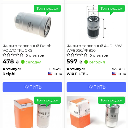
Топ продаж
Топ продаж
Фильтр топливный Delphi
Фильтр топливный AUDI, VW
VOLVO TRUCKS
WF8056/PP850
0 отзывов
0 отзывов
478
597
₴
₴
сегодня
сегодня
Артикул:
HDF496
Артикул:
WF8056
Delphi
США
WIX FILTERS
США
КУПИТЬ
КУПИТЬ
Топ продаж
Топ продаж