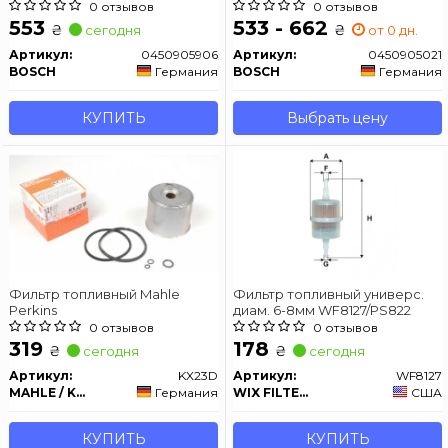
0 отзывов
0 отзывов
553
533 - 662
₴
₴
сегодня
от 0 дн.
Артикул:
0450905906
Артикул:
0450905021
BOSCH
Германия
BOSCH
Германия
КУПИТЬ
Выбрать цену
Фильтр топливный Mahle
Фильтр топливный универс.
Perkins
диам. 6-8мм WF8127/PS822
0 отзывов
0 отзывов
319
178
₴
₴
сегодня
сегодня
Артикул:
KX23D
Артикул:
WF8127
MAHLE / KNECHT
Германия
WIX FILTERS
США
КУПИТЬ
КУПИТЬ