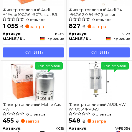
Фильтр топливный Audi
Фильтр топливный Audi B4
A4/Audi 100/A6 >97/Passat B5
>94/A6 2.0 94>97 (бензин)
1.9/2.4/2.5TDI KNECHT KC69
KNECHT KL28
0 отзывов
0 отзывов
1 055
827
₴
₴
завтра
завтра
Артикул:
KC69
Артикул:
KL28
MAHLE / KNECHT
Германия
MAHLE / KNECHT
Германия
КУПИТЬ
КУПИТЬ
Топ продаж
Топ продаж
Фильтр топливный Mahle Audi,
Фильтр топливный AUDI, VW
VW
WF8054/PP849
0 отзывов
0 отзывов
455
548
₴
₴
завтра
завтра
Артикул:
KC18
Артикул:
WF8054