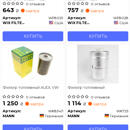
0 отзывов
0 отзывов
643
757
₴
₴
завтра
завтра
Артикул:
WF8029
Артикул:
WF8028
WIX FILTERS
США
WIX FILTERS
США
КУПИТЬ
КУПИТЬ
Фильтр топливный AUDI, VW
Фильтр топливный
0 отзывов
0 отзывов
1 250
1 114
₴
₴
завтра
завтра
Артикул:
WK834/1
Артикул:
WK725
MANN
Германия
MANN
Германия
КУПИТЬ
КУПИТЬ