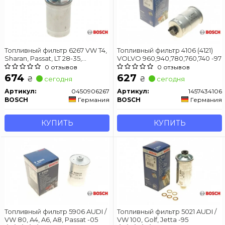
Топливный фильтр 6267 VW T4,
Топливный фильтр 4106 (4121)
Sharan, Passat, LT 28-35,
VOLVO 960,940,780,760,740 -97
Multivan, Polo -03
0 отзывов
0 отзывов
674
627
₴
₴
сегодня
сегодня
Артикул:
0450906267
Артикул:
1457434106
BOSCH
Германия
BOSCH
Германия
КУПИТЬ
КУПИТЬ
Топливный фильтр 5906 AUDI /
Топливный фильтр 5021 AUDI /
VW 80, A4, A6, A8, Passat -05
VW 100, Golf, Jetta -95