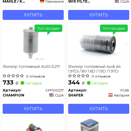
MAHLE / KNECHT
Германия
WIX FILTERS
США
КУПИТЬ
КУПИТЬ
Топ продаж
Топ продаж
Фильтр топливный AUDI /L217
Фильтр топливный Audi A4
1.9TDi / 80 1.6D / 1.9D / 1.9TD
0 отзывов
0 отзывов
733
344
₴
₴
сегодня
сегодня
Артикул:
CFF100217
Артикул:
FC69
CHAMPION
США
SHAFER
Австрия
КУПИТЬ
КУПИТЬ