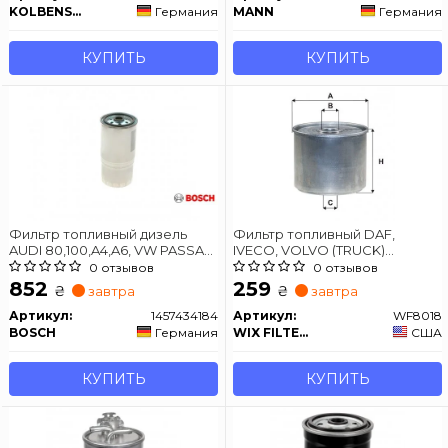
KOLBENSCHMIDT
Германия
MANN
Германия
КУПИТЬ
КУПИТЬ
Фильтр топливный дизель
Фильтр топливный DAF,
AUDI 80,100,A4,A6, VW PASSAT
IVECO, VOLVO (TRUCK)
1.9TDi,2.5TDi -00
WF8018/PM819
0 отзывов
0 отзывов
852
259
₴
₴
завтра
завтра
Артикул:
1457434184
Артикул:
WF8018
BOSCH
Германия
WIX FILTERS
США
КУПИТЬ
КУПИТЬ