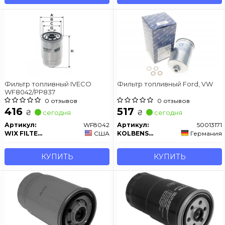
Фильтр топливный IVECO
Фильтр топливный Ford, VW
WF8042/PP837
0 отзывов
0 отзывов
416
517
₴
₴
сегодня
сегодня
Артикул:
WF8042
Артикул:
50013171
WIX FILTERS
США
KOLBENSCHMIDT
Германия
КУПИТЬ
КУПИТЬ