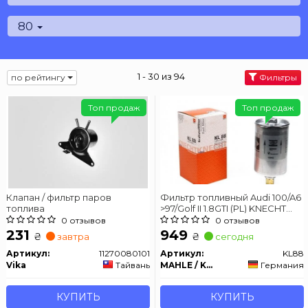
80
1 - 30 из 94
по рейтингу
Фильтры
Топ продаж
Топ продаж
Клапан / фильтр паров
Фильтр топливный Audi 100/A6
топлива
>97/Golf II 1.8GTI (PL) KNECHT
KL88
0 отзывов
0 отзывов
231
949
₴
₴
завтра
сегодня
Артикул:
11270080101
Артикул:
KL88
Vika
Тайвань
MAHLE / KNECHT
Германия
КУПИТЬ
КУПИТЬ