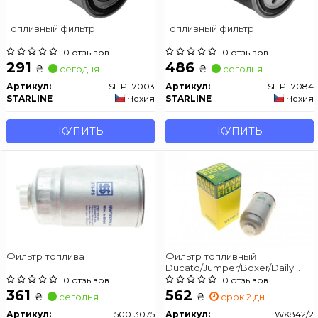
Топливный фильтр
Топливный фильтр
0 отзывов
0 отзывов
291
486
₴
₴
сегодня
сегодня
Артикул:
SF PF7003
Артикул:
SF PF7084
STARLINE
Чехия
STARLINE
Чехия
КУПИТЬ
КУПИТЬ
Фильтр топлива
Фильтр топливный
Ducato/Jumper/Boxer/Daily
1.9/2.0/2.2/2.5/2.8 D/TDI/HDi
0 отзывов
0 отзывов
MANN-FILTER WK842/2
361
562
₴
₴
сегодня
срок 2 дн.
Артикул:
50013075
Артикул:
WK842/2