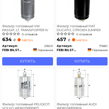
Фильтр топливный VW
Фильтр топливный FIAT
PASSAT, LT, TRANSPORTER IV
DUCATO, CITROEN JUMPER
0 отзывов
0 отзывов
634
457
₴
₴
завтра
завтра
Артикул:
21600
Артикул:
17660
FEBI BILSTEIN
Германия
FEBI BILSTEIN
Германия
КУПИТЬ
КУПИТЬ
Фильтр топливный PEUGEOT,
Фильтр топливный AUDI
VOLVO WF8029/PP827
WF8028/PP826