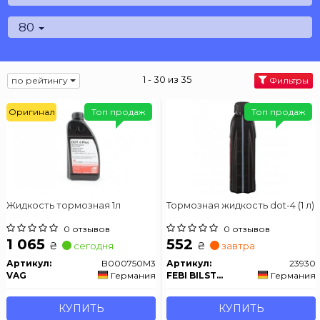
80
1 - 30 из 35
по рейтингу
Фильтры
Оригинал
Топ продаж
Топ продаж
Жидкость тормозная 1л
Тормозная жидкость dot-4 (1 л)
0 отзывов
0 отзывов
1 065
552
₴
₴
сегодня
завтра
Артикул:
B000750M3
Артикул:
23930
VAG
Германия
FEBI BILSTEIN
Германия
КУПИТЬ
КУПИТЬ