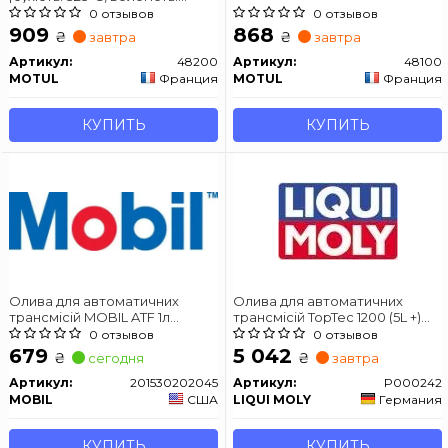
205°C, в\'язкість: 1698мм²/с]
0 отзывов
0 отзывов
SAE J1703 J1704, ISO/DIN 4925
909
868
₴
₴
завтра
завтра
Артикул:
48200
Артикул:
48100
MOTUL
Франция
MOTUL
Франция
КУПИТЬ
КУПИТЬ
Олива для автоматичних
Олива для автоматичних
трансмісій MOBIL ATF 1л
трансмісій TopTec 1200 (5L +)
DEXRON VI Синтетична (EN)
ALLISON C4 ALLISON TES-295
0 отзывов
0 отзывов
6/7/8 SPEED AT
BMW ETL 7045 E BMW ETL 8072
679
5 042
₴
₴
сегодня
завтра
B BMW LA 2634 BMW LT 71141
CATERPILLAR TO-2 CHRYSLER
Артикул:
201530202045
Артикул:
P000242
ATF +3 CHRYSLER ATF +4
MOBIL
США
LIQUI MOLY
Германия
DAIMLE
КУПИТЬ
КУПИТЬ