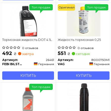
Топ продаж
Оригинал
Топ продаж
Тормозная жидкость DOT 4 1L
Жидкость тормозная 0,25
0 отзывов
0 отзывов
492
551
₴
₴
завтра
сегодня
Артикул:
26461
Артикул:
B000750M1
FEBI BILSTEIN
Германия
VAG
Германия
КУПИТЬ
КУПИТЬ
Топ продаж