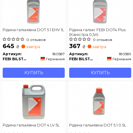
Рідина гальмівна DOT 5.1 EHV 1L
Рідина гальм. FEBI DOT4 Plus
(Каністра 0,5л)
0 отзывов
0 отзывов
645
367
₴
₴
завтра
завтра
Артикул:
180587
Артикул:
180589
FEBI BILSTEIN
Германия
FEBI BILSTEIN
Германия
КУПИТЬ
КУПИТЬ
Рідина гальмівна DOT 4 LV 5L
Рідина гальмівна DOT 5.1 0.5L