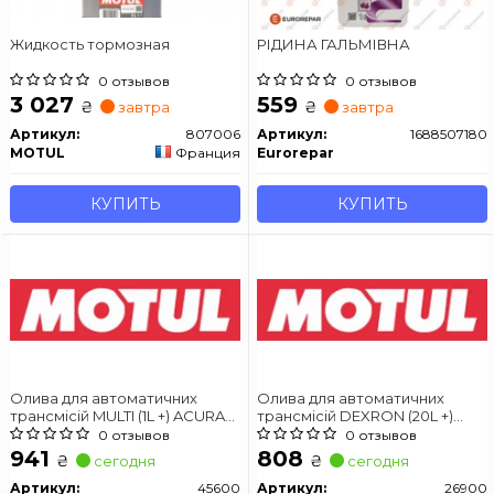
Жидкость тормозная
РІДИНА ГАЛЬМІВНА
0 отзывов
0 отзывов
3 027
559
₴
₴
завтра
завтра
Артикул:
807006
Артикул:
1688507180
MOTUL
Франция
Eurorepar
КУПИТЬ
КУПИТЬ
Олива для автоматичних
Олива для автоматичних
трансмісій MULTI (1L +) ACURA
трансмісій DEXRON (20L +)
ATF Z1 ALLISON C4 ALLISON
ALLISON C4 CATERPILLAR TO-2
0 отзывов
0 отзывов
TES-295 AUDI G 052 025 AUDI G
DEXRON III G FORD MERCON
941
808
₴
₴
сегодня
сегодня
052 162 AUDI G 052 533 AUDI G
MAN 339 F MB 236.5 MB 236.9
052 990 AUDI G 055 005 AUDI G
VOITH H55.6335.32 ZF TE-ML
Артикул:
45600
Артикул:
26900