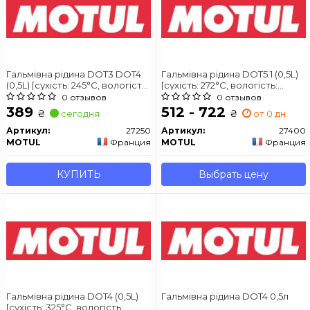
Гальмівна рідина DOT3 DOT4
Гальмівна рідина DOT5.1 (0,5L)
(0,5L) [сухість: 245°C, вологість:
[сухість: 272°C, вологість:
160°C, в\'язкість: 1350мм²/с] SAE
185°C, в\'язкість: 820мм²/с] SAE
0 отзывов
0 отзывов
J1703, ISO/DIN 4925 FMVSS 116
J1703, ISO/DIN 4925 FMVSS 116
389
512 - 722
₴
₴
сегодня
от 0 дн.
DOT3 FMVSS 116 DOT4,
DOT3 FMVSS 116 DOT4,
Артикул:
27250
Артикул:
27400
MOTUL
Франция
MOTUL
Франция
КУПИТЬ
Выбрать цену
Гальмівна рідина DOT4 (0,5L)
Гальмівна рідина DOT4 0,5л
[сухість: 325°C, вологість: