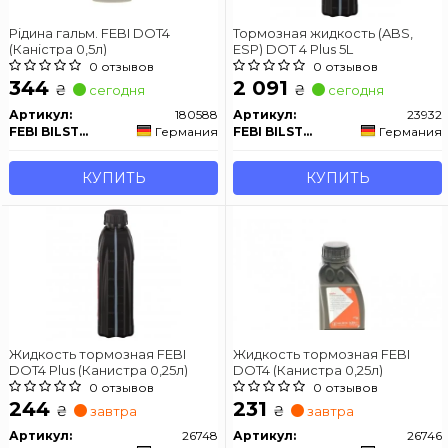
Рідина гальм. FEBI DOT4
Тормозная жидкость (ABS,
(Каністра 0,5л)
ESP) DOT 4 Plus 5L
0 отзывов
0 отзывов
344
2 091
₴
₴
сегодня
сегодня
Артикул:
180588
Артикул:
23932
FEBI BILSTEIN
Германия
FEBI BILSTEIN
Германия
КУПИТЬ
КУПИТЬ
Жидкость тормозная FEBI
Жидкость тормозная FEBI
DOT4 Plus (Канистра 0,25л)
DOT4 (Канистра 0,25л)
0 отзывов
0 отзывов
244
231
₴
₴
завтра
завтра
Артикул:
26748
Артикул:
26746