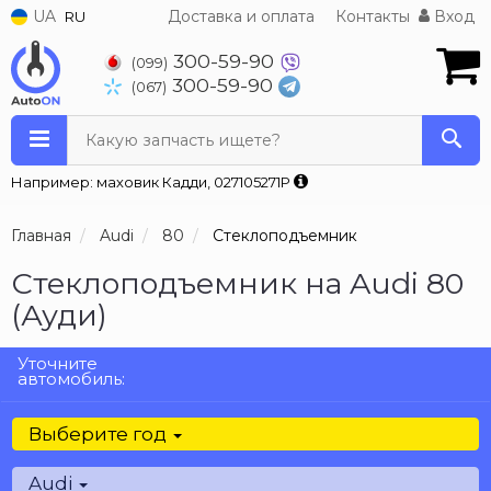
UA
Доставка и оплата
Контакты
Вход
RU
300-59-90
(099)
300-59-90
(067)
Какую запчасть ищете?
Например: маховик Кадди, 027105271P
Главная
Audi
80
Стеклоподъемник
Стеклоподъемник на Audi 80
(Ауди)
Уточните
автомобиль:
Выберите год
Audi