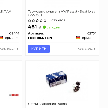
lf / VW
Термовыключатель VW Passat / Seat Ibiza
/ VW Golf
0 отзывов
481
₴
сегодня
08444
Артикул:
02754
Германия
FEBI BILSTEIN
Германия
Код: 59324-31
КУПИТЬ
Код: 61262-31
Датчик давления масла