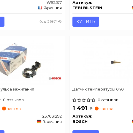
WS2577
Артикул:
Франция
FEBI BILSTEIN
Ь
Код: 36974-8
КУПИТЬ
пульса зажигания
Датчик температуры 040
0 отзывов
0 отзывов
1 491
₴
₴
завтра
завтра
1237031292
Артикул:
Германия
BOSCH