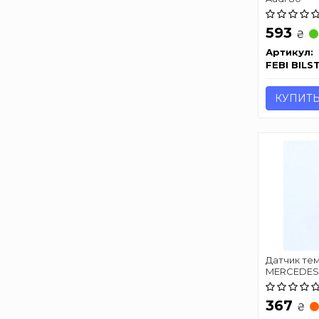
593
₴
Артикул:
FEBI BILS
КУПИТ
Датчик те
MERCEDES Ca
V-Class 85-
367
₴