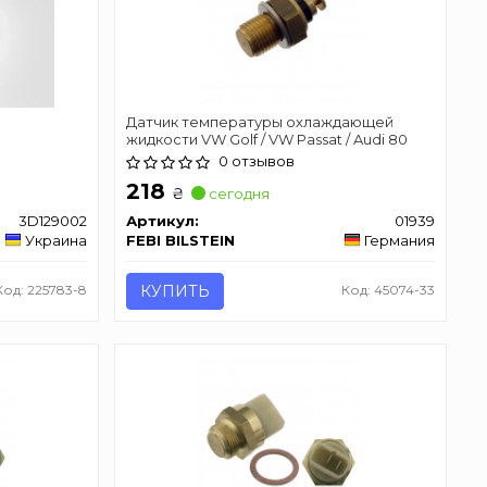
Датчик температуры охлаждающей
жидкости VW Golf / VW Passat / Audi 80
0 отзывов
218
₴
сегодня
3D129002
Артикул:
01939
Украина
FEBI BILSTEIN
Германия
Код: 225783-8
КУПИТЬ
Код: 45074-33