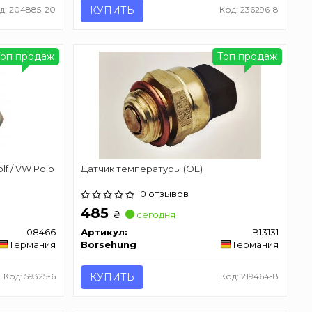
д: 204885-20
КУПИТЬ
Код: 236296-8
Топ продаж
Топ продаж
f / VW Polo
Датчик температуры (OE)
0 отзывов
485
₴
сегодня
08466
Артикул:
B13131
Германия
Borsehung
Германия
Код: 59325-6
КУПИТЬ
Код: 219464-8