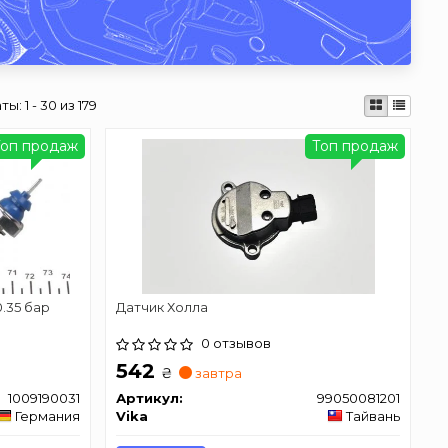
аты:
1 - 30 из 179
Топ продаж
Топ продаж
0.35 бар
Датчик Холла
0 отзывов
542
₴
завтра
1009190031
Артикул:
99050081201
Германия
Vika
Тайвань