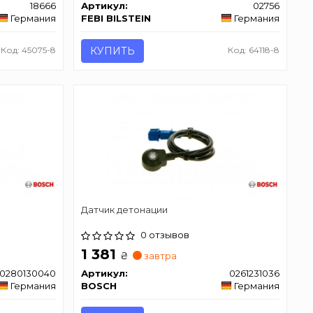
18666
Артикул:
02756
Германия
FEBI BILSTEIN
Германия
Код: 45075-8
КУПИТЬ
Код: 64118-8
Датчик детонации
0 отзывов
1 381
₴
завтра
0280130040
Артикул:
0261231036
Германия
BOSCH
Германия