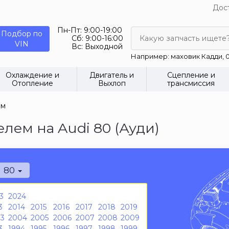
Дост
Пн-Пт:
9:00-19:00
Подбор по
Сб:
9:00-16:00
Какую запчасть ищете
VIN
Вс:
Выходной
Например: маховик Кадди, 0
Охлаждение и
Двигатель и
Сцепление и
Отопление
Выхлоп
трансмиссия
ем
лем на Audi 80 (Ауди)
80
3
2024
3
2014
2015
2016
2017
2018
2019
3
2004
2005
2006
2007
2008
2009
3
1994
1995
1996
1997
1998
1999