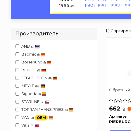
1980-е
1980
1981
1982
198
Сортиров
Производитель
AND
(7)
Bapmic
(1)
Borsehung
(1)
BOSCH
(9)
FEBI BILSTEIN
(11)
MEYLE
(14)
Обратный 
Signeda
(1)
STARLINE
(3)
662
₴
TOPRAN / HANS PRIES
(8)
Артикул:
VAG
OEM
(2)
PIERBURG
Vika
(7)