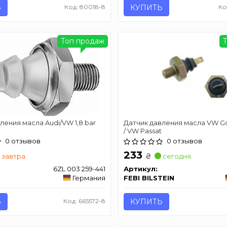
Ь
Код: 80018-8
КУПИТЬ
Ко
Топ продаж
ления масла Audi/VW 1,8 bar
Датчик давления масла VW Gol
/ VW Passat
0 отзывов
0 отзывов
233
₴
завтра
сегодня
6ZL 003 259-441
Артикул:
Германия
FEBI BILSTEIN
Ь
Код: 665572-8
КУПИТЬ