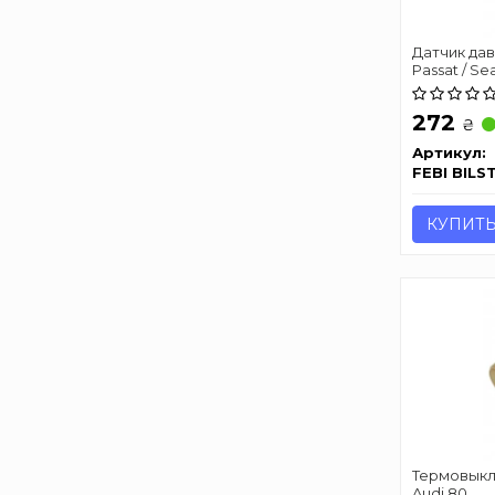
Датчик дав
Passat / Sea
272
₴
Артикул:
FEBI BILS
КУПИТ
Термовыклю
Audi 80