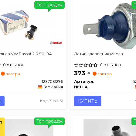
Топ продаж
льса VW Passat 2.0 90 -94
Датчик давления масла
0 отзывов
0 отзывов
373
₴
завтра
завтра
1237031296
Артикул:
6
Германия
HELLA
Ь
Код: 71142-31
КУПИТЬ
Топ продаж
л