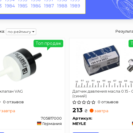
3
1984
1985
1986
1987
1988
1989
ка:
Результ
по рейтингу
Топ продаж
клапан VAG
Датчик давления масла 0.15 - 
(синий)
0 отзывов
0 отзывов
213
₴
завтра
завтра
705817000
Артикул:
Германия
MEYLE