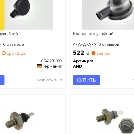
укцiйний
Клапан редукційний
0 отзывов
0 отзывов
522
₴
срок 2 дн.
завтра
034129101B
Артикул:
Германия
AND
Ь
Код: 225782-8
КУПИТЬ