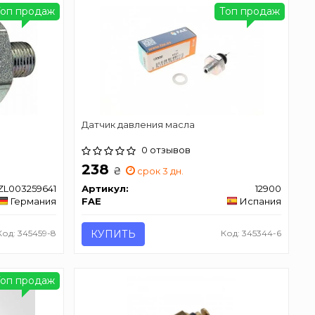
Топ продаж
Топ продаж
Датчик давления масла
0 отзывов
238
₴
срок 3 дн.
ZL003259641
Артикул:
12900
Германия
FAE
Испания
Код: 345459-8
КУПИТЬ
Код: 345344-6
Топ продаж