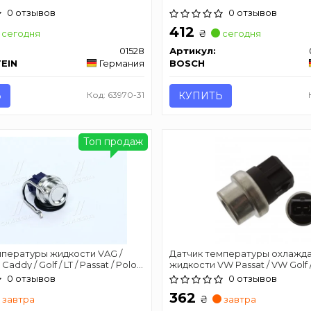
0 отзывов
0 отзывов
412
₴
сегодня
сегодня
01528
Артикул:
TEIN
Германия
BOSCH
Ь
Код: 63970-31
КУПИТЬ
Топ продаж
мпературы жидкости VAG /
Датчик температуры охлаж
ddy / Golf / LT / Passat / Polo /
жидкости VW Passat / VW Golf 
03
0 отзывов
0 отзывов
362
₴
завтра
завтра