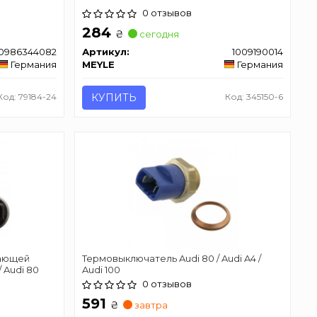
0 отзывов
284
₴
сегодня
0986344082
Артикул:
1009190014
Германия
MEYLE
Германия
Код: 79184-24
КУПИТЬ
Код: 345150-6
дающей
Термовыключатель Audi 80 / Audi A4 /
/ Audi 80
Audi 100
0 отзывов
591
₴
завтра