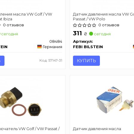
ления масла VW Golf / VW
Датчик давления масла VW Go
t Ibiza
Passat / VW Polo
0 отзывов
0 отзывов
311
₴
сегодня
сегодня
08484
Артикул:
TEIN
Германия
FEBI BILSTEIN
Ь
Код: 57147-31
КУПИТЬ
чатель VW Golf / VW Passat /
Датчик давления масла