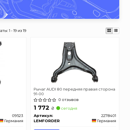
таты:
1 - 19 из 19
Рычаг AUDI 80 передняя правая сторона
91-00
0 отзывов
1 772
₴
сегодня
09523
Артикул:
2278401
Германия
LEMFORDER
Германия