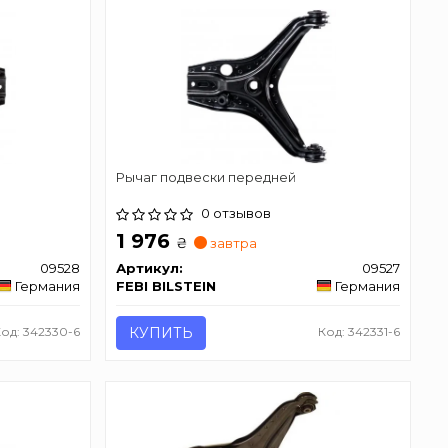
Рычаг подвески передней
0 отзывов
1 976
₴
завтра
09528
Артикул:
09527
Германия
FEBI BILSTEIN
Германия
Код: 342330-6
КУПИТЬ
Код: 342331-6