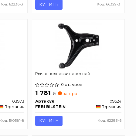
Код: 62236-31
КУПИТЬ
Код: 66329-31
Рычаг подвески передней
0 отзывов
1 781
₴
завтра
03973
Артикул:
09524
Германия
FEBI BILSTEIN
Германия
Код: 190581-8
КУПИТЬ
Код: 62283-6