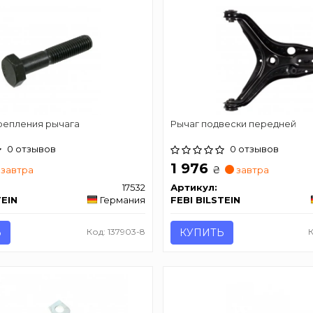
репления рычага
Рычаг подвески передней
0 отзывов
0 отзывов
1 976
₴
завтра
завтра
17532
Артикул:
TEIN
Германия
FEBI BILSTEIN
Ь
Код: 137903-8
КУПИТЬ