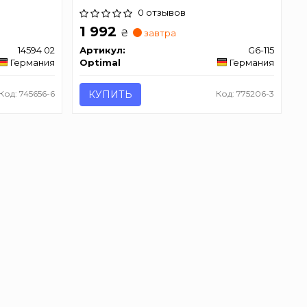
0 отзывов
1 992
₴
завтра
14594 02
Артикул:
G6-115
Германия
Optimal
Германия
Код: 745656-6
КУПИТЬ
Код: 775206-3