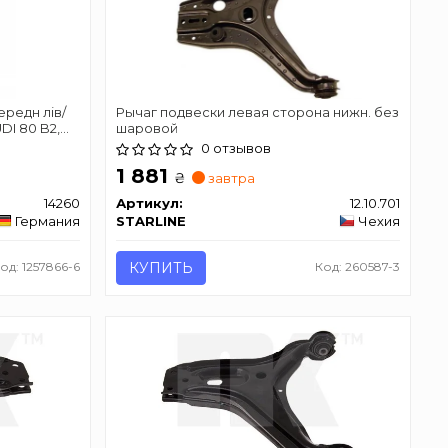
ередн лів/
Рычаг подвески левая сторона нижн. без
DI 80 B2,
шаровой
2, COUPE B3
0 отзывов
 08.78-
1 881
₴
завтра
14260
Артикул:
12.10.701
Германия
STARLINE
Чехия
од: 1257866-6
КУПИТЬ
Код: 260587-3