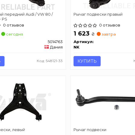
й передний Audi / VW 80 /
Рычаг подвески правый
+ PS
0 отзывов
0 отзывов
1 623
₴
сегодня
завтра
5014763
Артикул:
Дания
NK
Ь
Код: 548121-33
КУПИТЬ
ески, левый
Рычаг подвески