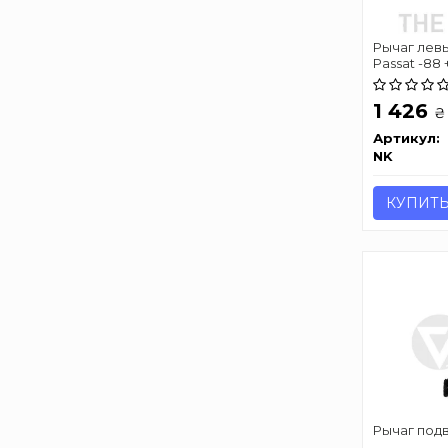
Рычаг левы
Passat -88 
1 426
₴
Артикул:
NK
КУПИТ
Рычаг подв