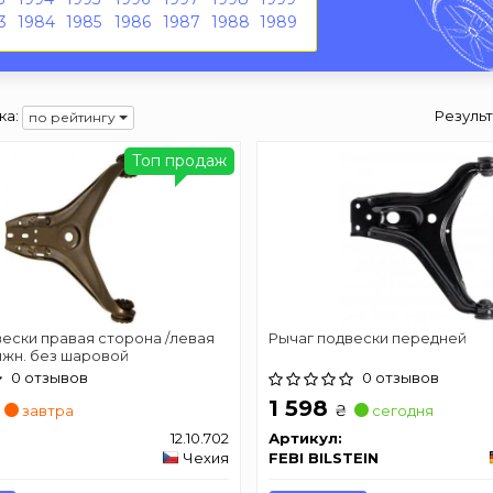
3
1984
1985
1986
1987
1988
1989
ка:
Резуль
по рейтингу
Топ продаж
ески правая сторона /левая
Рычаг подвески передней
ижн. без шаровой
0 отзывов
0 отзывов
1 598
₴
завтра
сегодня
12.10.702
Артикул:
Чехия
FEBI BILSTEIN