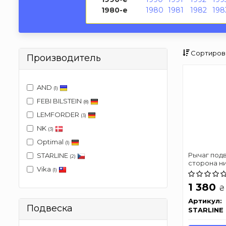
1980-е
1980
1981
1982
198
Сортиров
Производитель
AND
(1)
FEBI BILSTEIN
(8)
LEMFORDER
(3)
NK
(3)
Optimal
(1)
Рычаг подв
STARLINE
(2)
сторона н
Vika
(1)
1 380
₴
Артикул:
Подвеска
STARLINE