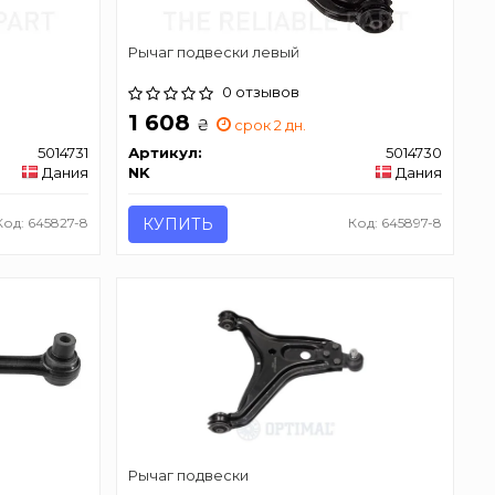
Рычаг подвески левый
0 отзывов
1 608
₴
срок 2 дн.
5014731
Артикул:
5014730
Дания
NK
Дания
Код: 645827-8
КУПИТЬ
Код: 645897-8
Рычаг подвески