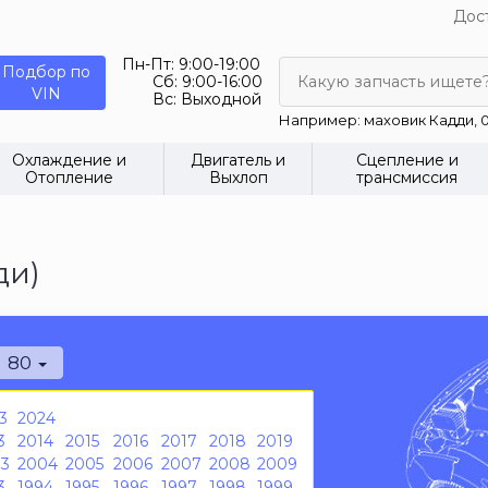
Дост
Пн-Пт:
9:00-19:00
Подбор по
Сб:
9:00-16:00
Какую запчасть ищете
VIN
Вс:
Выходной
Например: маховик Кадди, 0
Охлаждение и
Двигатель и
Сцепление и
Отопление
Выхлоп
трансмиссия
ди)
80
3
2024
3
2014
2015
2016
2017
2018
2019
3
2004
2005
2006
2007
2008
2009
3
1994
1995
1996
1997
1998
1999