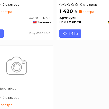
0 отзывов
0 отзывов
1 420
₴
завтра
завтра
44070082601
Артикул:
Тайвань
LEMFORDER
Ь
Код: 654044-8
КУПИТЬ
іски, лівий
0 отзывов
завтра