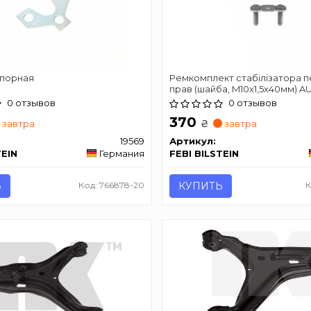
порная
Ремкомплект стабілізатора п
прав (шайба, M10x1,5x40мм) AU
80 B3, 90 B2, 90 B3, COUPE B
0 отзывов
0 отзывов
VW PASSAT B2, SANTANA 1.3-2.3
370
₴
завтра
завтра
19569
Артикул:
TEIN
Германия
FEBI BILSTEIN
Ь
Код: 766878-20
КУПИТЬ
К