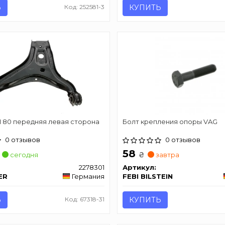
Ь
Код: 252581-3
КУПИТЬ
I 80 передняя левая сторона
Болт крепления опоры VAG
0 отзывов
0 отзывов
58
₴
сегодня
завтра
2278301
Артикул:
ER
Германия
FEBI BILSTEIN
Ь
Код: 67318-31
КУПИТЬ