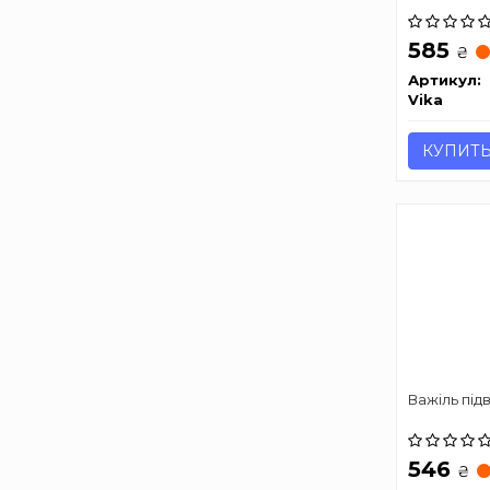
585
₴
Артикул:
Vika
КУПИТ
Важіль підв
546
₴