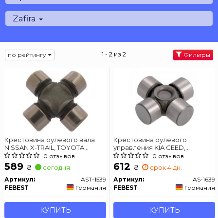
Zafira
1 - 2 из 2
по рейтингу
Фильтры
Крестовина рулевого вала
Крестовина рулевого
NISSAN X-TRAIL, TOYOTA
управления KIA CEED,
COROLLA 83-
CORENTO, HYUNDAY I30.
0 отзывов
0 отзывов
ACCENT 94-
589
612
₴
₴
сегодня
срок 4 дн.
Артикул:
AST-1539
Артикул:
AS-1639
FEBEST
Германия
FEBEST
Германия
КУПИТЬ
КУПИТЬ