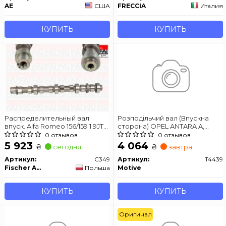
AE
США
FRECCIA
Италия
КУПИТЬ
КУПИТЬ
Распределительный вал
Розподільчий вал (Впускна
впуск. Alfa Romeo 156/159 1.9JTD
сторона) OPEL ANTARA A,
06- / Opel Astra H / Combo
CASCADA, GRANDLAND /
0 отзывов
0 отзывов
2.0CDTi 12-
GRANDLAND X, GRANDLAND X,
5 923
4 064
₴
₴
сегодня
завтра
INSIGNIA A, INSIGNIA A
COUNTRY, INSIGNIA B, INSIGNIA
Артикул:
C349
Артикул:
T4439
B COUNTRY 2.0D 10.11-
Fischer Automotive One (FA1)
Польша
Motive
КУПИТЬ
КУПИТЬ
Оригинал