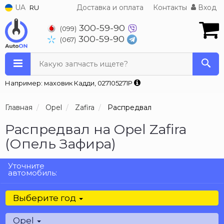
UA
Доставка и оплата
Контакты
Вход
RU
300-59-90
(099)
300-59-90
(067)
Какую запчасть ищете?
Например: маховик Кадди, 027105271P
Главная
Opel
Zafira
Распредвал
Распредвал на Opel Zafira
(Опель Зафира)
Уточните
автомобиль:
Выберите год
Opel