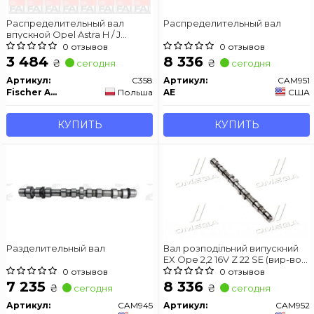
Распределительный вал
Распределительный вал
впускной Opel Astra H / J
1.9CDTI 04- / Insignia 2.0CDTI 08-
0 отзывов
0 отзывов
3 484
8 336
₴
₴
сегодня
сегодня
Артикул:
C358
Артикул:
CAM951
Fischer Automotive One (FA1)
Польша
AE
США
КУПИТЬ
КУПИТЬ
Разделительный вал
Вал розподільний випускний
EX Ope 2,2 16V Z 22 SE (вир-во
AE)
0 отзывов
0 отзывов
7 235
8 336
₴
₴
сегодня
сегодня
Артикул:
CAM945
Артикул:
CAM952