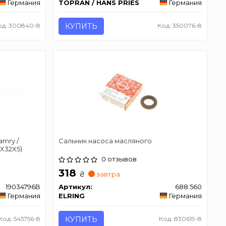
Германия
TOPRAN / HANS PRIES
Германия
од: 300840-8
КУПИТЬ
Код: 350076-8
amry /
Сальник насоса масляного
20X32X5)
0 отзывов
318
₴
завтра
19034796B
Артикул:
688.560
Германия
ELRING
Германия
Код: 545756-8
КУПИТЬ
Код: 830619-8