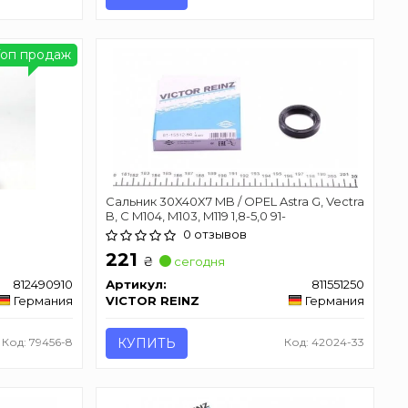
Топ продаж
Сальник 30X40X7 MB / OPEL Astra G, Vectra
B, C M104, M103, M119 1,8-5,0 91-
0 отзывов
221
₴
сегодня
812490910
Артикул:
811551250
Германия
VICTOR REINZ
Германия
Код: 79456-8
КУПИТЬ
Код: 42024-33