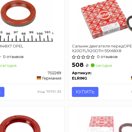
5X48X7 OPEL
Сальник двигателя передOPE
X20DTL/X20DTH 55X68X8
0 отзывов
0 отзывов
508
₴
сегодня
сегодня
702269
Артикул:
Германия
ELRING
Ь
Код: 79791-33
КУПИТЬ