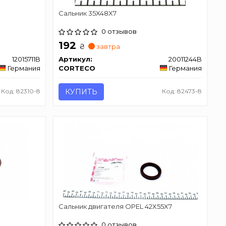
Сальник 35X48X7
0 отзывов
192
₴
завтра
12015711B
Артикул:
20011244B
Германия
CORTECO
Германия
Код: 82310-8
КУПИТЬ
Код: 82473-8
Сальник двигателя OPEL 42X55X7
0 отзывов