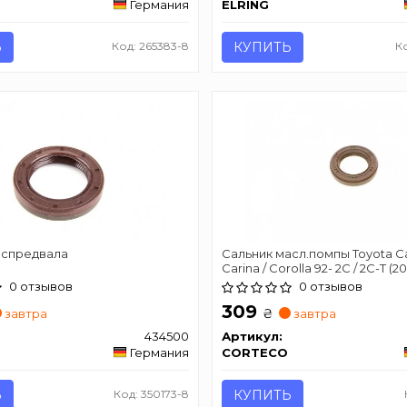
Германия
ELRING
Ь
Код: 265383-8
КУПИТЬ
К
аспредвала
Сальник масл.помпы Toyota C
Carina / Corolla 92- 2C / 2C-T (
0 отзывов
0 отзывов
309
₴
завтра
завтра
434500
Артикул:
Германия
CORTECO
Ь
Код: 350173-8
КУПИТЬ