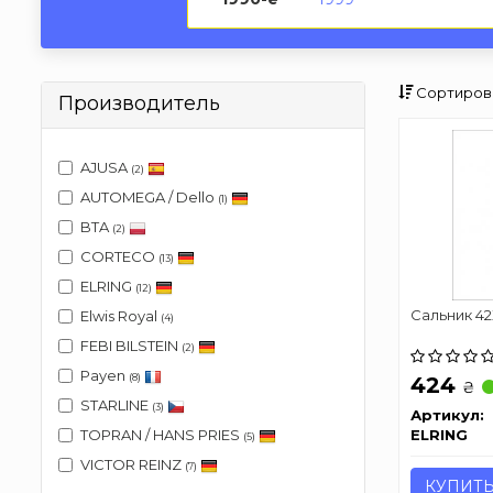
Сортиров
Производитель
AJUSA
(2)
AUTOMEGA / Dello
(1)
BTA
(2)
CORTECO
(13)
ELRING
(12)
Сальник 42
Elwis Royal
(4)
FEBI BILSTEIN
(2)
Payen
(8)
424
₴
STARLINE
(3)
Артикул:
ELRING
TOPRAN / HANS PRIES
(5)
VICTOR REINZ
(7)
КУПИТ