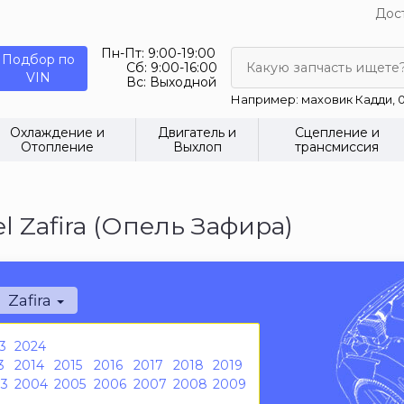
Дост
Пн-Пт:
9:00-19:00
Подбор по
Сб:
9:00-16:00
Какую запчасть ищете
VIN
Вс:
Выходной
Например: маховик Кадди, 0
Охлаждение и
Двигатель и
Сцепление и
Отопление
Выхлоп
трансмиссия
 Zafira (Опель Зафира)
Zafira
3
2024
3
2014
2015
2016
2017
2018
2019
3
2004
2005
2006
2007
2008
2009