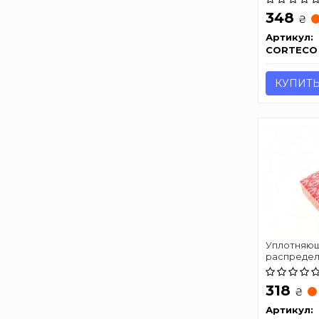
348
₴
Артикул:
CORTECO
КУПИТ
Уплотняющ
распредел
318
₴
Артикул: