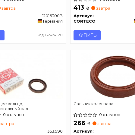
413
₴
завтра
завтра
12016300B
Артикул:
Германия
CORTECO
Ь
Код: 82474-20
КУПИТЬ
ее кольцо,
Сальник коленвала
ительный вал
0 отзывов
0 отзывов
266
₴
завтра
завтра
353.990
Артикул: