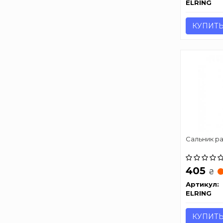
ELRING
КУПИТ
Сальник р
405
₴
Артикул:
ELRING
КУПИТ