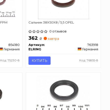
 FPM
Сальник 38X50X8 / 5,5 OPEL
0 отзывов
362
₴
завтра
854180
Артикул:
763918
Германия
ELRING
Германия
Код: 75230-8
КУПИТЬ
Код: 76855-8