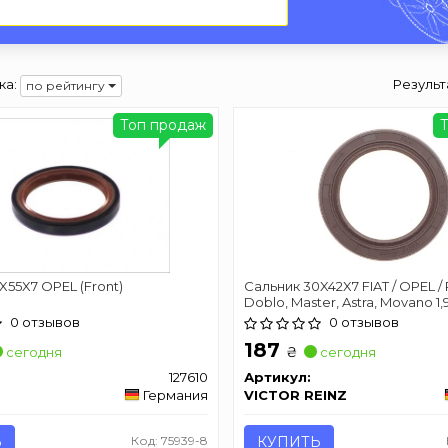
ка:
Результ
по рейтингу
Топ продаж
X55X7 OPEL (Front)
Сальник 30X42X7 FIAT / OPEL 
Doblo, Master, Astra, Movano 1,9
0 отзывов
0 отзывов
187
₴
сегодня
сегодня
127610
Артикул:
Германия
VICTOR REINZ
Ь
Код: 75939-8
КУПИТЬ