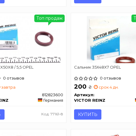
Топ продаж
X50X8 / 5,5 OPEL
Сальник 35X48X7 OPEL
0 отзывов
0 отзывов
200
₴
завтра
срок 4 дн.
812823600
Артикул:
EINZ
Германия
VICTOR REINZ
Ь
Код: 77161-8
КУПИТЬ