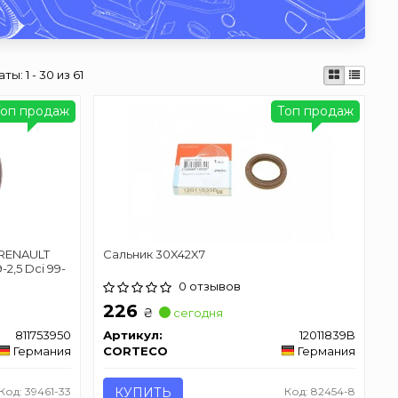
аты:
1 - 30 из 61
Топ продаж
Топ продаж
/ RENAULT
Сальник 30X42X7
-2,5 Dci 99-
0 отзывов
226
₴
сегодня
811753950
Артикул:
12011839B
Германия
CORTECO
Германия
Код: 39461-33
КУПИТЬ
Код: 82454-8