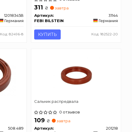
311
₴
завтра
12018345B
Артикул:
31144
Германия
FEBI BILSTEIN
Германия
Код: 82496-8
КУПИТЬ
Код: 182522-20
Сальник распредвала
0 отзывов
109
₴
завтра
508.489
Артикул:
201218