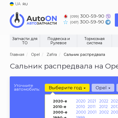
UA
RU
300-59-90
(099)
300-59-90
(067)
Запчасти для
Подвеска и
Тормозная
ТО
Рулевое
система
Главная
Opel
Zafira
Сальник распредвала
Сальник распредвала на Opel
Уточните
Выберите год
Opel
автомобиль:
2020-е
2020
2021
2022
202
2010-е
2010
2011
2012
201
2000-е
2000
2001
2002
200
1990-е
1999