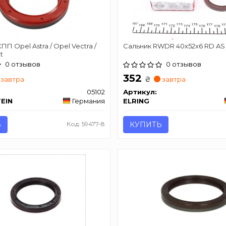
П Opel Astra / Opel Vectra /
Сальник RWDR 40x52x6 RD AS
t
0 отзывов
0 отзывов
352
₴
завтра
завтра
05102
Артикул:
TEIN
Германия
ELRING
Ь
Код: 59477-8
КУПИТЬ