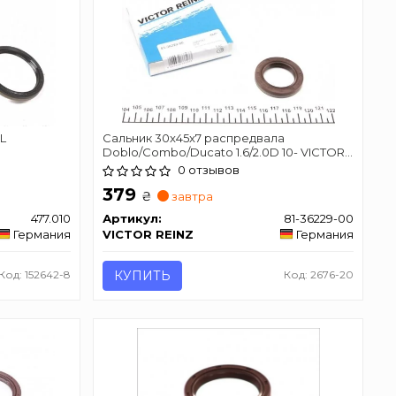
L
Сальник 30x45x7 распредвала
Doblo/Combo/Ducato 1.6/2.0D 10- VICTOR
REINZ 81-36229-00
0 отзывов
379
₴
завтра
477.010
Артикул:
81-36229-00
Германия
VICTOR REINZ
Германия
Код: 152642-8
КУПИТЬ
Код: 2676-20