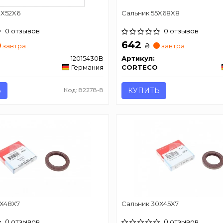
0X52X6
Сальник 55X68X8
0 отзывов
0 отзывов
642
₴
завтра
завтра
12015430B
Артикул:
Германия
CORTECO
Ь
Код: 82278-8
КУПИТЬ
5X48X7
Сальник 30X45X7
0 отзывов
0 отзывов