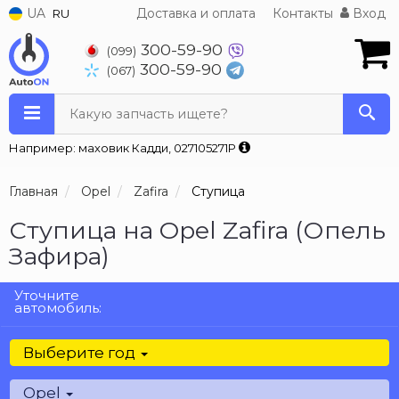
UA
Доставка и оплата
Контакты
Вход
RU
300-59-90
(099)
300-59-90
(067)
Какую запчасть ищете?
Например: маховик Кадди, 027105271P
Главная
Opel
Zafira
Ступица
Ступица на Opel Zafira (Опель
Зафира)
Уточните
автомобиль:
Выберите год
Opel