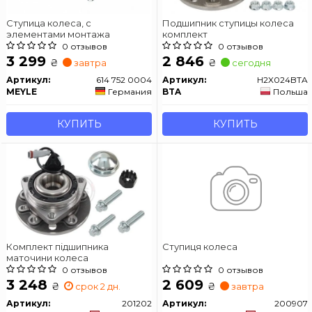
Ступица колеса, с
Подшипник ступицы колеса
элементами монтажа
комплект
0 отзывов
0 отзывов
3 299
2 846
₴
₴
завтра
сегодня
Артикул:
614 752 0004
Артикул:
H2X024BTA
MEYLE
Германия
BTA
Польша
КУПИТЬ
КУПИТЬ
Комплект підшипника
Ступиця колеса
маточини колеса
0 отзывов
0 отзывов
3 248
2 609
₴
₴
срок 2 дн.
завтра
Артикул:
201202
Артикул:
200907