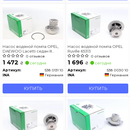
Насос водяной помпа OPEL,
Насос водяной помпа OPEL
DAEWOO Lacetti седан III
Ruville 65313
(J200) 1.8 Ruville 65315
0 отзывов
0 отзывов
1 472
1 696
₴
₴
сегодня
сегодня
Артикул:
538 0131 10
Артикул:
538 0030 10
INA
Германия
INA
Германия
КУПИТЬ
КУПИТЬ