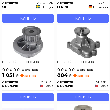
Артикул:
VKPC 85212
Артикул:
238.460
SKF
Швеция
ELRING
Германия
КУПИТЬ
КУПИТЬ
Водяной насос помпа
Водяной насос помпа
0 отзывов
0 отзывов
1 051
884
₴
₴
завтра
завтра
Артикул:
VP O130
Артикул:
VP O138
STARLINE
Чехия
STARLINE
Чехия
КУПИТЬ
КУПИТЬ