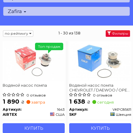
Zafira
1 - 30 из 138
по рейтингу
Фильтры
Топ продаж
Водяной насос помпа
Водяной насос помпа
CHEVROLET / DAEWOO / OPEL
Captiva / Lacetti / Astra / Omega
0 отзывов
0 отзывов
1,7 / 2,4L 92 -
1 890
1 638
₴
₴
завтра
сегодня
Артикул:
1643
Артикул:
VKPC85611
AIRTEX
США
SKF
Швеция
КУПИТЬ
КУПИТЬ