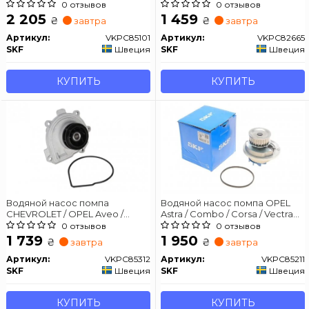
Linea / Renegade / Insignia / 9-3
SUZUKI 159/166 / Brava / Vectra /
0 отзывов
0 отзывов
/ 9-5 / SX4 1,9 / 2,4D 01 -
9-3 / SX4 1,9 / 2,4D 94 -
2 205
1 459
₴
₴
завтра
завтра
Артикул:
VKPC85101
Артикул:
VKPC82665
SKF
Швеция
SKF
Швеция
КУПИТЬ
КУПИТЬ
Водяной насос помпа
Водяной насос помпа OPEL
CHEVROLET / OPEL Aveo /
Astra / Combo / Corsa / Vectra
Cruze / Astra (G / H / J) / CorsaC /
1,6L 95 -
0 отзывов
0 отзывов
VectraC / Meriva 1,4-1,8 00 -
1 739
1 950
₴
₴
завтра
завтра
Артикул:
VKPC85312
Артикул:
VKPC85211
SKF
Швеция
SKF
Швеция
КУПИТЬ
КУПИТЬ