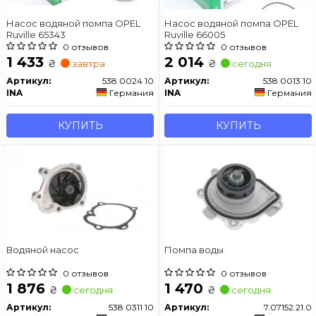
Насос водяной помпа OPEL
Насос водяной помпа OPEL
Ruville 65343
Ruville 66005
0 отзывов
0 отзывов
1 433
2 014
₴
₴
завтра
сегодня
Артикул:
538 0024 10
Артикул:
538 0013 10
INA
Германия
INA
Германия
КУПИТЬ
КУПИТЬ
Водяной насос
Помпа воды
0 отзывов
0 отзывов
1 876
1 470
₴
₴
сегодня
сегодня
Артикул:
538 0311 10
Артикул:
7.07152.21.0