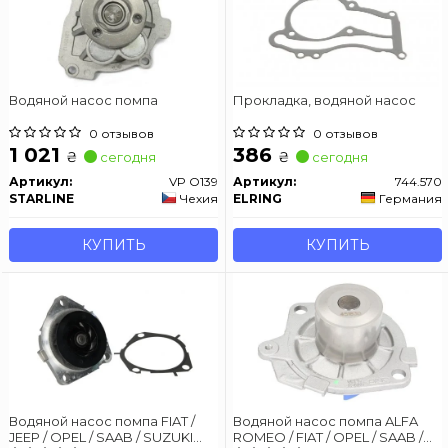
Водяной насос помпа
Прокладка, водяной насос
0 отзывов
0 отзывов
1 021
386
₴
₴
сегодня
сегодня
Артикул:
VP O139
Артикул:
744.570
STARLINE
Чехия
ELRING
Германия
КУПИТЬ
КУПИТЬ
Водяной насос помпа FIAT /
Водяной насос помпа ALFA
JEEP / OPEL / SAAB / SUZUKI
ROMEO / FIAT / OPEL / SAAB /