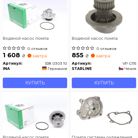
Водяной насос помпа
Водяной насос помпа
0 отзывов
0 отзывов
1 608
855
₴
₴
завтра
завтра
Артикул:
538 0303 10
Артикул:
VP G115
INA
Германия
STARLINE
Чехия
КУПИТЬ
КУПИТЬ
Водяной насос помпа
Помпа системы охлаждения