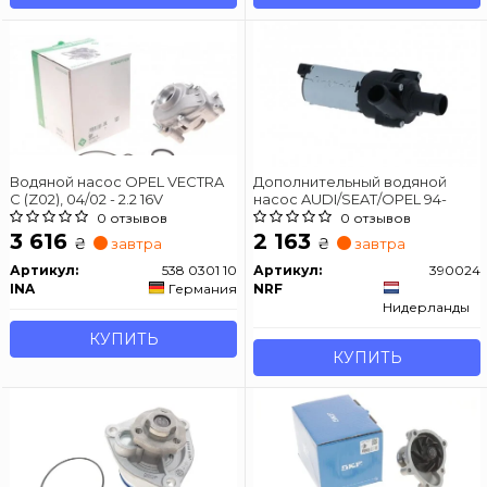
Водяной насос OPEL VECTRA
Дополнительный водяной
C (Z02), 04/02 - 2.2 16V
насос AUDI/SEAT/OPEL 94-
0 отзывов
0 отзывов
3 616
2 163
₴
₴
завтра
завтра
Артикул:
538 0301 10
Артикул:
390024
INA
Германия
NRF
Нидерланды
КУПИТЬ
КУПИТЬ