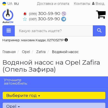
UA
Доставка и оплата
Контакты
Вход
RU
300-59-90
(099)
300-59-90
(067)
Какую запчасть ищете?
Например: маховик Кадди, 027105271P
Главная
Opel
Zafira
Водяной насос
Водяной насос на Opel Zafira
(Опель Зафира)
Уточните
автомобиль:
Выберите год
Opel