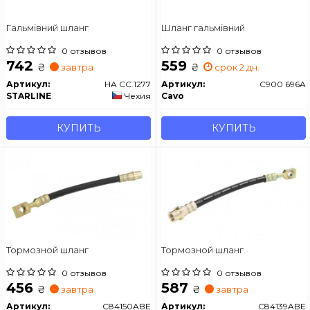
Гальмівний шланг
Шланг гальмівний
0 отзывов
0 отзывов
742
559
₴
₴
завтра
срок 2 дн.
Артикул:
HA CC.1277
Артикул:
C900 696A
STARLINE
Чехия
Cavo
КУПИТЬ
КУПИТЬ
Тормозной шланг
Тормозной шланг
0 отзывов
0 отзывов
456
587
₴
₴
завтра
завтра
Артикул:
C84150ABE
Артикул:
C84139ABE