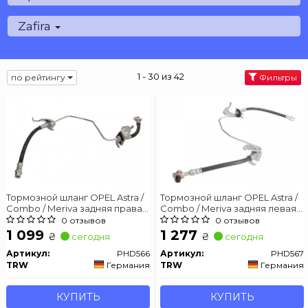
Zafira
1 - 30 из 42
по рейтингу
Фильтры
Тормозной шланг OPEL Astra /
Тормозной шланг OPEL Astra /
Combo / Meriva задняя правая
Combo / Meriva задняя левая
сторона 00-14
сторона 00-14
0 отзывов
0 отзывов
1 099
1 277
₴
₴
сегодня
сегодня
Артикул:
PHD566
Артикул:
PHD567
TRW
Германия
TRW
Германия
КУПИТЬ
КУПИТЬ