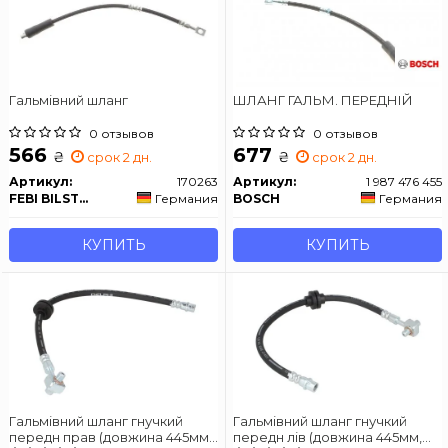
Гальмівний шланг
ШЛАНГ ГАЛЬМ. ПЕРЕДНІЙ
0 отзывов
0 отзывов
566
677
₴
₴
срок 2 дн.
срок 2 дн.
Артикул:
170263
Артикул:
1 987 476 455
FEBI BILSTEIN
Германия
BOSCH
Германия
КУПИТЬ
КУПИТЬ
Гальмівний шланг гнучкий
Гальмівний шланг гнучкий
передн прав (довжина 445мм,
передн лів (довжина 445мм,