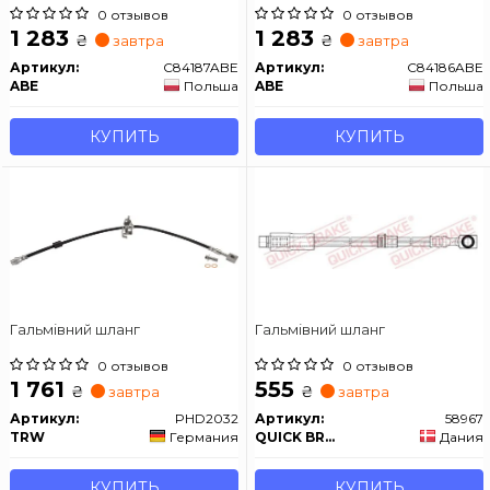
0 отзывов
0 отзывов
1 283
1 283
₴
₴
завтра
завтра
Артикул:
C84187ABE
Артикул:
C84186ABE
ABE
Польша
ABE
Польша
КУПИТЬ
КУПИТЬ
Гальмівний шланг
Гальмівний шланг
0 отзывов
0 отзывов
1 761
555
₴
₴
завтра
завтра
Артикул:
PHD2032
Артикул:
58967
TRW
Германия
QUICK BRAKE
Дания
КУПИТЬ
КУПИТЬ