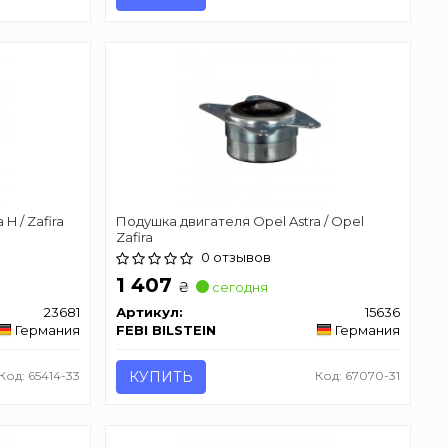
H / Zafira
Подушка двигателя Opel Astra / Opel
Zafira
0 отзывов
1 407
₴
сегодня
23681
Артикул:
15636
Германия
FEBI BILSTEIN
Германия
Код: 65414-33
КУПИТЬ
Код: 67070-31