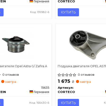
TEIN
Германия
CORTECO
Ь
Код: 139582-6
КУПИТЬ
гателя Opel Astra G/ Zafira A
Подушка двигателя OPEL AST
0 отзывов
0 отзывов
1 675
₴
завтра
завтра
15635
Артикул:
TEIN
Германия
CORTECO
Ь
Код: 166430-6
КУПИТЬ
К