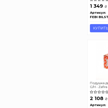
1 349
₴
Артикул:
FEBI BILS
КУПИТ
Подушка дв
G/H - Zafira
2 108
₴
Артикул: