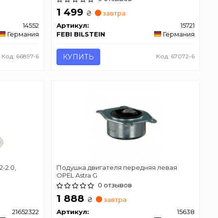
1 499
₴
завтра
14552
Артикул:
15721
Германия
FEBI BILSTEIN
Германия
Код: 66897-6
КУПИТЬ
Код: 67072-6
-2.0,
Подушка двигателя передняя левая
OPEL Astra G
0 отзывов
1 888
₴
завтра
21652322
Артикул:
15638