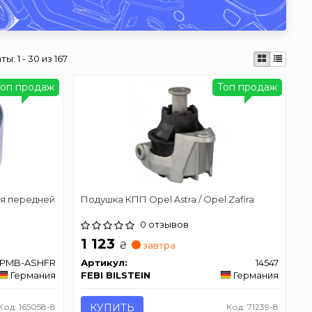
аты:
1 - 30 из 167
Топ продаж
Топ продаж
ля передней
Подушка КПП Opel Astra / Opel Zafira
0 отзывов
1 123
₴
завтра
PMB-ASHFR
Артикул:
14547
Германия
FEBI BILSTEIN
Германия
Код: 165058-8
КУПИТЬ
Код: 71239-8