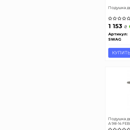
Подушкa д
1 153
₴
Артикул:
SWAG
КУПИТ
Подушка дв
A 98-14 FEB