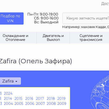
Дост
Пн-Пт:
9:00-19:00
Подбор по
Сб:
9:00-16:00
Какую запчасть ищете
VIN
Вс:
Выходной
Например: маховик Кадди, 0
Охлаждение и
Двигатель и
Сцепление и
Отопление
Выхлоп
трансмиссия
afira (Опель Зафира)
Zafira
3
2024
3
2014
2015
2016
2017
2018
2019
3
2004
2005
2006
2007
2008
2009