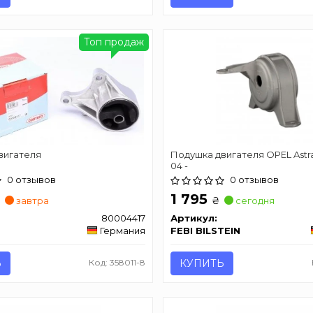
Топ продаж
вигателя
Подушка двигателя OPEL Astra 
04 -
0 отзывов
0 отзывов
1 795
₴
₴
завтра
сегодня
80004417
Артикул:
Германия
FEBI BILSTEIN
Ь
Код: 358011-8
КУПИТЬ