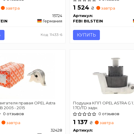
1 524
₴
завтра
завтра
15724
Артикул:
TEIN
Германия
FEBI BILSTEIN
Ь
Код: 11433-6
КУПИТЬ
игателя правая OPEL Astra
Подушка КПП OPEL ASTRA G 1.2
 B 2005 - 2015
1.7D/TD задн.
0 отзывов
0 отзывов
1 137
₴
завтра
завтра
32428
Артикул: