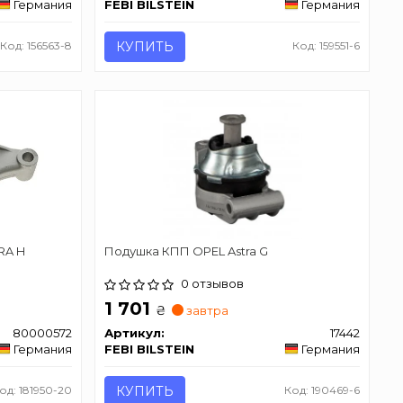
Германия
FEBI BILSTEIN
Германия
Код: 156563-8
КУПИТЬ
Код: 159551-6
RA H
Подушка КПП OPEL Astra G
0 отзывов
1 701
₴
завтра
80000572
Артикул:
17442
Германия
FEBI BILSTEIN
Германия
од: 181950-20
КУПИТЬ
Код: 190469-6