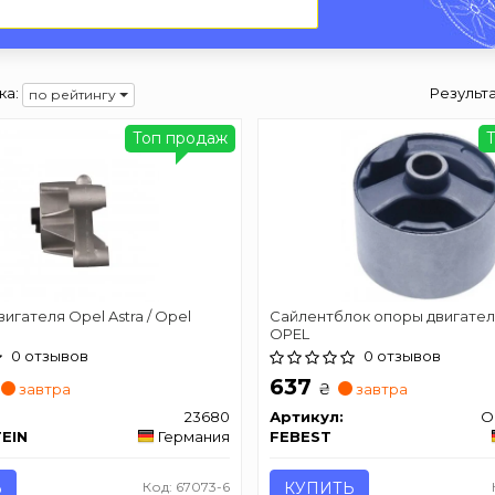
ка:
Результ
по рейтингу
Топ продаж
игателя Opel Astra / Opel
Сайлентблок опоры двигате
OPEL
0 отзывов
0 отзывов
637
₴
завтра
завтра
23680
Артикул:
O
TEIN
Германия
FEBEST
Ь
Код: 67073-6
КУПИТЬ