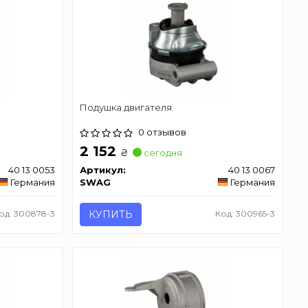
Подушкa двигателя
0 отзывов
2 152
₴
сегодня
40 13 0053
Артикул:
40 13 0067
Германия
SWAG
Германия
од: 300878-3
КУПИТЬ
Код: 300965-3