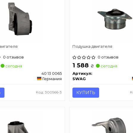
вигателя
Подушкa двигателя
0 отзывов
0 отзывов
1 588
₴
сегодня
сегодня
40 13 0065
Артикул:
Германия
SWAG
Ь
Код: 300566-3
КУПИТЬ
К