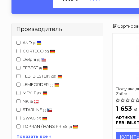
Сортиров
Производитель
AND
(1)
CORTECO
(10)
Delphi
(3)
FEBEST
(1)
FEBI BILSTEIN
(26)
LEMFORDER
(11)
Подушка дв
MEYLE
Zafira
(13)
NK
(5)
1 653
₴
STARLINE
(8)
Артикул:
SWAG
(14)
FEBI BILS
TOPRAN / HANS PRIES
(3)
Показать все ↓
КУПИТ