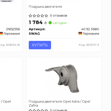
Подушкa двигателя
0 отзывов
1 784
₴
сегодня
21652556
Артикул:
40 92 3680
Германия
SWAG
Германия
Код: 608134-8
КУПИТЬ
Код: 691307-3
 / Opel
Подушка двигателя Opel Astra / Opel
Zafira
0 отзывов