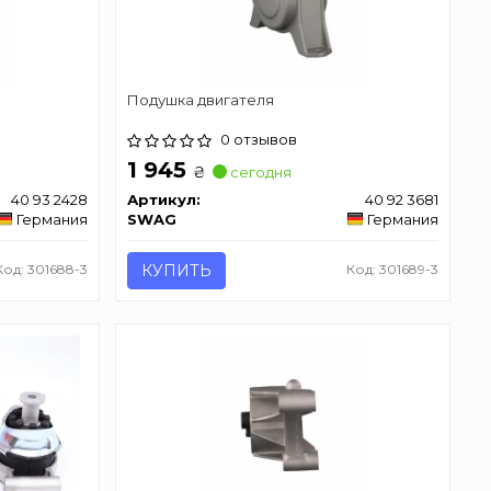
Подушкa двигателя
0 отзывов
1 945
₴
сегодня
40 93 2428
Артикул:
40 92 3681
Германия
SWAG
Германия
Код: 301688-3
КУПИТЬ
Код: 301689-3