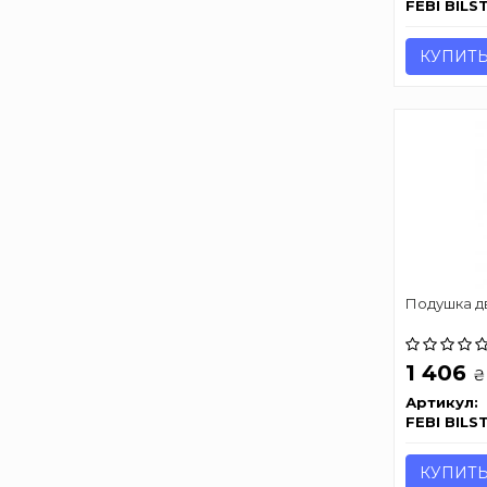
FEBI BILS
КУПИТ
Подушкa дви
1 406
₴
Артикул:
FEBI BILS
КУПИТ