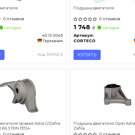
вигателя
Подушка двигателя
0 отзывов
0 отзывов
1 748
₴
сегодня
сегодня
40 13 0045
Артикул:
Германия
CORTECO
Ь
Код: 301743-3
КУПИТЬ
игателя правая Astra G/Zafira
Подушка двигателя Opel Astra
I BILSTEIN 15724
Zafira
0 отзывов
0 отзывов