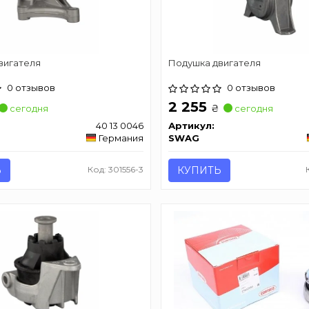
вигателя
Подушкa двигателя
0 отзывов
0 отзывов
2 255
₴
сегодня
сегодня
40 13 0046
Артикул:
Германия
SWAG
Ь
Код: 301556-3
КУПИТЬ