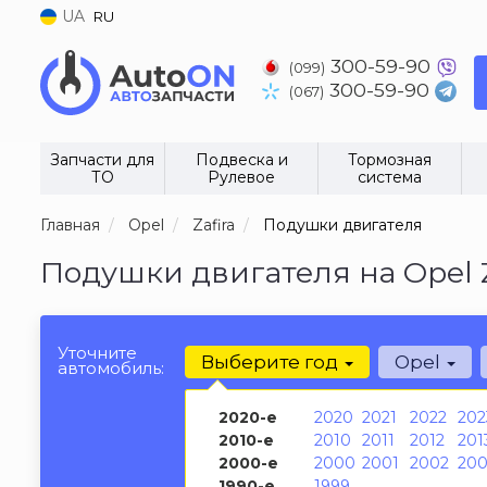
UA
RU
300-59-90
(099)
300-59-90
(067)
Запчасти для
Подвеска и
Тормозная
ТО
Рулевое
система
Главная
Opel
Zafira
Подушки двигателя
Подушки двигателя на Opel Z
Уточните
Выберите год
Opel
автомобиль:
2020-е
2020
2021
2022
202
2010-е
2010
2011
2012
201
2000-е
2000
2001
2002
200
1990-е
1999