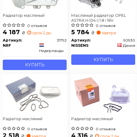
Радиатор масляный
Масляный радиатор OPEL
ASTRA H (04-) 1.8 i 16V
0 отзывов
0 отзывов
4 187
5 784
₴
₴
срок 2 дн.
завтра
Артикул:
31792
Артикул:
90930
NRF
NISSENS
Дания
Нидерланды
КУПИТЬ
КУПИТЬ
Радіатор масляний
Радиатор масляный
0 отзывов
0 отзывов
2 518
4 316
₴
₴
завтра
срок 2 дн.