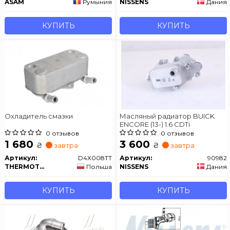
ASAM
Румыния
NISSENS
Дания
КУПИТЬ
КУПИТЬ
Охладитель смазки
Масляный радиатор BUICK
ENCORE (13-) 1.6 CDTi
0 отзывов
0 отзывов
1 680
3 600
₴
₴
завтра
завтра
Артикул:
D4X008TT
Артикул:
90982
THERMOTEC
Польша
NISSENS
Дания
КУПИТЬ
КУПИТЬ