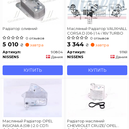
Радіатор оливний
Масляный Радіатор VAUXHALL
CORSA D (06-) 1.4 i 16V TURBO
0 отзывов
0 отзывов
5 010
3 344
₴
₴
завтра
завтра
Артикул:
90804
Артикул:
91161
NISSENS
Дания
NISSENS
Дания
КУПИТЬ
КУПИТЬ
Масляный Радіатор OPEL
Радіатор масляний
INSIGNIA A (08-) 2.0 CDTi
CHEVROLET CRUZE/ OPEL