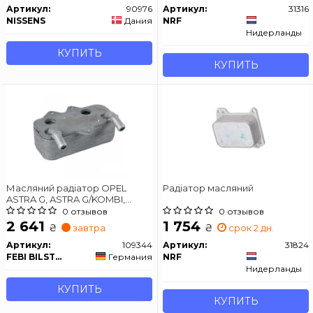
Артикул:
90976
Артикул:
31316
NISSENS
Дания
NRF
Нидерланды
КУПИТЬ
КУПИТЬ
Масляний радіатор OPEL
Радіатор масляний
ASTRA G, ASTRA G/KOMBI,
SIGNUM, SINTRA, VECTRA B,
0 отзывов
0 отзывов
VECTRA C, VECTRA C GTS,
2 641
1 754
₴
₴
завтра
срок 2 дн.
ZAFIRA A SAAB 9-3, 9-5
2.0D/2.2D 11.96-02.15
Артикул:
109344
Артикул:
31824
FEBI BILSTEIN
Германия
NRF
Нидерланды
КУПИТЬ
КУПИТЬ