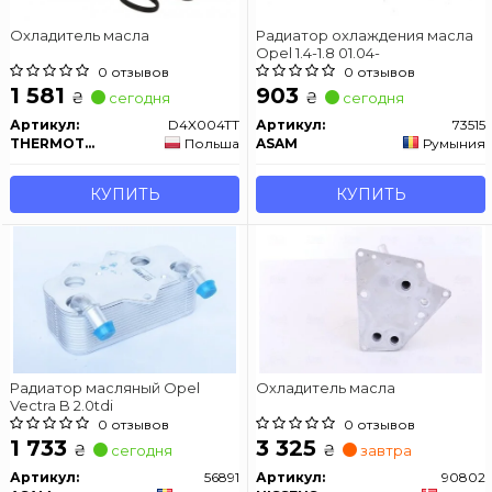
Охладитель масла
Радиатор охлаждения масла
Opel 1.4-1.8 01.04-
0 отзывов
0 отзывов
1 581
903
₴
₴
сегодня
сегодня
Артикул:
D4X004TT
Артикул:
73515
THERMOTEC
Польша
ASAM
Румыния
КУПИТЬ
КУПИТЬ
Радиатор масляный Opel
Охладитель масла
Vectra B 2.0tdi
0 отзывов
0 отзывов
1 733
3 325
₴
₴
сегодня
завтра
Артикул:
56891
Артикул:
90802