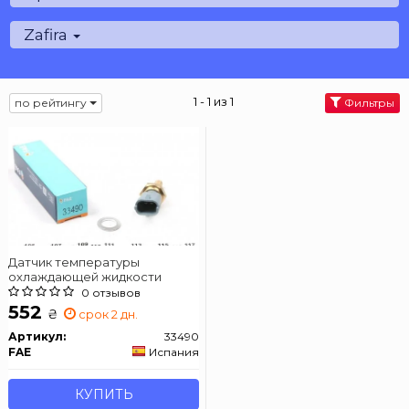
Zafira
1 - 1 из 1
по рейтингу
Фильтры
Датчик температуры
охлаждающей жидкости
0 отзывов
552
₴
срок 2 дн.
Артикул:
33490
FAE
Испания
КУПИТЬ