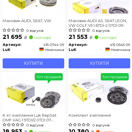
Маховик AUDI, SEAT, VW
Маховик AUDI A3, SEAT LEON,
VW GOLF VII 1.6TDI-2.0TDI 09-
0 відгуків
0 відгуків
21 695
21 553
₴
₴
сьогодні
сьогодні
Артикул:
415 0744 09
Артикул:
415 0545 09
LuK
Німеччина
LuK
Німеччина
КУПИТИ
КУПИТИ
Топ продажів
Топ продажів
К-кт зчеплення Luk RepSet
Комплект зчеплення
DMF VAG 1.9TDI/2.0TDI 07-
62/77/81/103kw
0 відгуків
0 відгуків
18 953
10 380
₴
₴
сьогодні
завтра