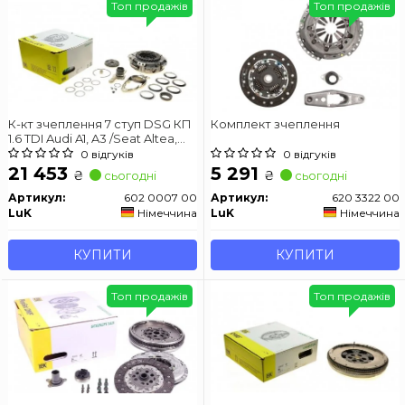
Топ продажів
Топ продажів
К-кт зчеплення 7 ступ DSG КП
Комплект зчеплення
1.6 TDI Audi A1, A3 /Seat Altea,
Ibiza V, Leon /Skoda Fabia,
0 відгуків
0 відгуків
Octavia, SuperB /VW Golf V-VI,
21 453
5 291
₴
₴
сьогодні
сьогодні
Passat, Polo, Touran 04-
Артикул:
602 0007 00
Артикул:
620 3322 00
LuK
Німеччина
LuK
Німеччина
КУПИТИ
КУПИТИ
Топ продажів
Топ продажів