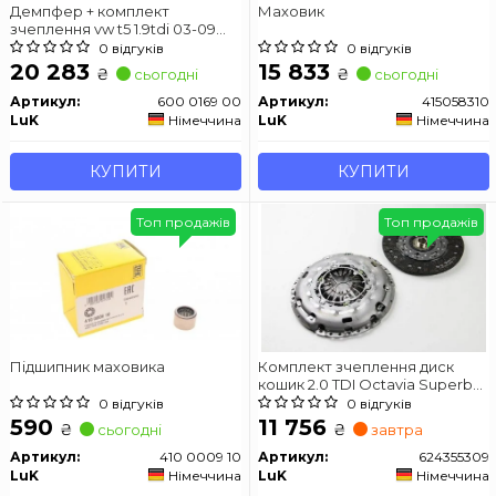
Демпфер + комплект
Маховик
зчеплення vw t5 1.9tdi 03-09
(62kw/63kw/75kw/77kw)
0 відгуків
0 відгуків
20 283
15 833
₴
₴
сьогодні
сьогодні
Артикул:
600 0169 00
Артикул:
415058310
LuK
Німеччина
LuK
Німеччина
КУПИТИ
КУПИТИ
Топ продажів
Топ продажів
Підшипник маховика
Комплект зчеплення диск
кошик 2.0 TDI Octavia Superb
CC Golf Passat Caddy Tiguan
0 відгуків
0 відгуків
Touran 2003-2019
590
11 756
₴
₴
сьогодні
завтра
Артикул:
410 0009 10
Артикул:
624355309
LuK
Німеччина
LuK
Німеччина