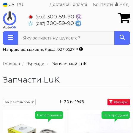
RU
Доставка і оплата
Контакти
Вхід
UA
300-59-90
(099)
300-59-90
(067)
Яку запчастину шукаєте?
Наприклад: маховик Кадді, 027105271P
Головна
Бренди
Запчастини LuK
Запчасти LuK
1 - 30 из 1946
за рейтингом
Фільтри
Топ продажів
Топ продажів