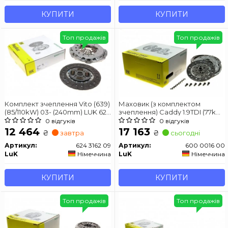
КУПИТИ
КУПИТИ
Топ продажів
Топ продажів
Комплект зчеплення Vito (639)
Маховик (з комплектом
(85/110kW) 03- (240mm) LUK 624
зчеплення) Caddy 1.9TDI (77kw)
3162 09
03- LUK 600 0016 00
0 відгуків
0 відгуків
12 464
17 163
₴
₴
завтра
сьогодні
Артикул:
624 3162 09
Артикул:
600 0016 00
LuK
Німеччина
LuK
Німеччина
КУПИТИ
КУПИТИ
Топ продажів
Топ продажів