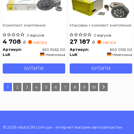
Комплект зчеплення
Маховик + комлект зчеплення
0 відгуків
0 відгуків
4 708
27 187
₴
₴
завтра
завтра
Артикул:
620 3062 00
Артикул:
600 0125 00
LuK
Німеччина
LuK
Німеччина
КУПИТИ
КУПИТИ
1
2
3
4
5
6
7
8
9
10
© 2026 «AutoON.com.ua» - інтернет магазин автозапчастин