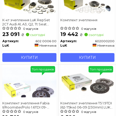
К-кт зчеплення LuK RepSet
Комплект зчеплення
2CT Audi A1, A3, Q2, Tt Seat
Altea, Altea Xl, Ateca 1.0-1.8
0 відгуків
0 відгуків
05.03-
23 091
19 442
₴
₴
сьогодні
сьогодні
Артикул:
602 0006 00
Артикул:
602000200
LuK
Німеччина
LuK
Німеччина
КУПИТИ
КУПИТИ
Топ продажів
Топ продажів
Комплект зчеплення Fabia
Комплект зчеплення T5 1.9TDI
II/Roomster/Polo 1.6TDI 09-
(62-75kw) 06-09 (230mm) LUK
(230mm) LUK 623 3548 00
623 3082 00
0 відгуків
0 відгуків