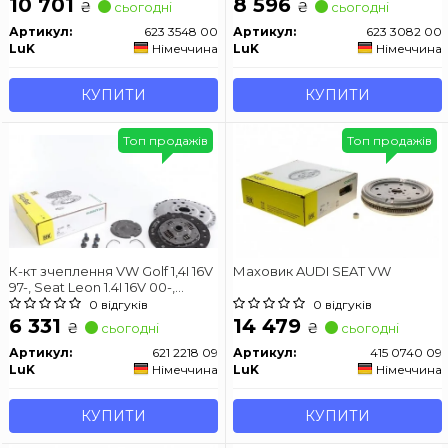
10 701
8 596
₴
₴
сьогодні
сьогодні
Артикул:
623 3548 00
Артикул:
623 3082 00
LuK
Німеччина
LuK
Німеччина
КУПИТИ
КУПИТИ
Топ продажів
Топ продажів
К-кт зчеплення VW Golf 1,4I 16V
Маховик AUDI SEAT VW
97-, Seat Leon 1.4I 16V 00-,
Skoda Octavia 1.6I 96-
0 відгуків
0 відгуків
6 331
14 479
₴
₴
сьогодні
сьогодні
Артикул:
621 2218 09
Артикул:
415 0740 09
LuK
Німеччина
LuK
Німеччина
КУПИТИ
КУПИТИ