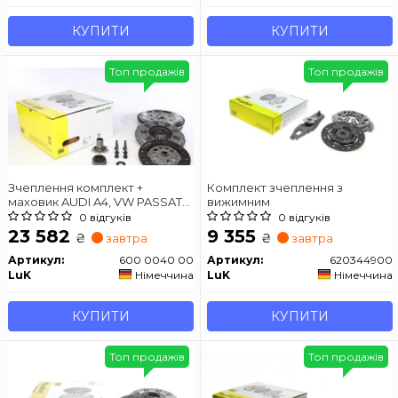
КУПИТИ
КУПИТИ
Топ продажів
Топ продажів
Зчеплення комплект +
Комплект зчеплення з
маховик AUDI A4, VW PASSAT
вижимним
1.9TDI 98-08
0 відгуків
0 відгуків
23 582
9 355
₴
₴
завтра
завтра
Артикул:
600 0040 00
Артикул:
620344900
LuK
Німеччина
LuK
Німеччина
КУПИТИ
КУПИТИ
Топ продажів
Топ продажів