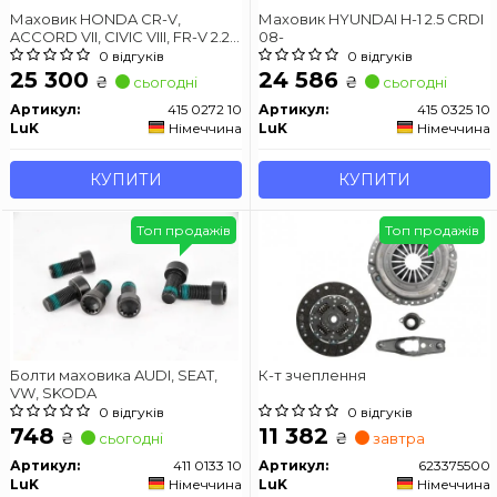
Маховик HONDA CR-V,
Маховик HYUNDAI H-1 2.5 CRDI
ACCORD VII, CIVIC VIII, FR-V 2.2i-
08-
CTDi 04-
0 відгуків
0 відгуків
25 300
24 586
₴
₴
сьогодні
сьогодні
Артикул:
415 0272 10
Артикул:
415 0325 10
LuK
Німеччина
LuK
Німеччина
КУПИТИ
КУПИТИ
Топ продажів
Топ продажів
Болти маховика AUDI, SEAT,
К-т зчеплення
VW, SKODA
0 відгуків
0 відгуків
748
11 382
₴
₴
сьогодні
завтра
Артикул:
411 0133 10
Артикул:
623375500
LuK
Німеччина
LuK
Німеччина