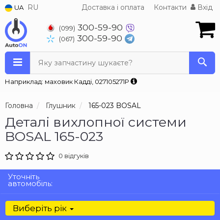
RU
Доставка і оплата
Контакти
Вхід
UA
300-59-90
(099)
300-59-90
(067)
Яку запчастину шукаєте?
Наприклад: маховик Кадді, 027105271P
Головна
Глушник
165-023 BOSAL
Деталі вихлопної системи
BOSAL 165-023
0 відгуків
Уточніть
автомобіль:
Виберіть рік