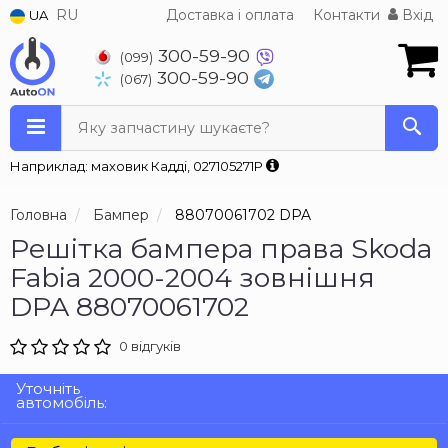
RU
Доставка і оплата
Контакти
Вхід
UA
300-59-90
(099)
300-59-90
(067)
Яку запчастину шукаєте?
Наприклад: маховик Кадді, 027105271P
Головна
Бампер
88070061702 DPA
Решітка бампера права Skoda
Fabia 2000-2004 зовнішня
DPA 88070061702
0 відгуків
Уточніть
автомобіль: