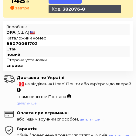
148
₴
завтра
Код:
382076-8
Виробник
DPA
(США)
Каталожний номер
88070061702
Стан
новий
Сторона установки
справа
Доставка по Україні
-
на відділення Нової Пошти або кур'єром до дверей
- самовивіз в м.Полтава
детальніше →
Оплата при отриманні
або іншим зручним способом,
детальніше →
Гарантія
обмін / повернення товару протягом 14 днів,
детальніше