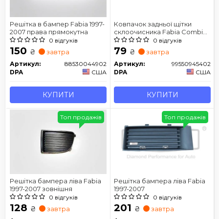
Решітка в бампер Fabia 1997-
Ковпачок задньої щітки
2007 права прямокутна
склоочисника Fabia Combi
1999-2007
0 відгуків
0 відгуків
150
79
₴
₴
завтра
завтра
Артикул:
88530044902
Артикул:
99550945402
DPA
США
DPA
США
КУПИТИ
КУПИТИ
Топ продажів
Топ продажів
Решітка бампера ліва Fabia
Решітка бампера ліва Fabia
1997-2007 зовнішня
1997-2007
0 відгуків
0 відгуків
128
201
₴
₴
завтра
завтра