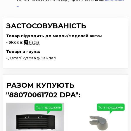
→
ЗАСТОСОВУВАНІСТЬ
Товар підходить до марок/моделей авто.:
-
Skoda:
Fabia
Товарна група:
- Деталі кузова
Бампер
РАЗОМ КУПУЮТЬ
"88070061702 DPA":
Топ продажів
Топ продажів