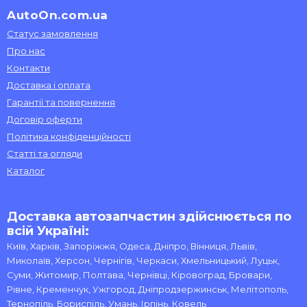
AutoOn.com.ua
Статус замовлення
Про нас
Контакти
Доставка і оплата
Гарантії та повернення
Договір оферти
Політика конфіденційності
Статті та огляди
Каталог
Доставка автозапчастин здійснюється по
всій Україні:
Київ, Харків, Запоріжжя, Одеса, Дніпро, Вінниця, Львів,
Миколаїв, Херсон, Чернігів, Черкаси, Хмельницький, Луцьк,
Суми, Житомир, Полтава, Чернівці, Кіровоград, Бровари,
Рівне, Кременчук, Ужгород, Дніпродзержинськ, Мелітополь,
Тернопіль, Бориспіль, Умань, Ірпінь, Ковель