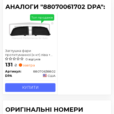
АНАЛОГИ "88070061702 DPA":
Топ продажів
Заглушка фари
протитуманної (к-кт) ліва +
права
0 відгуків
131
₴
завтра
Артикул:
88070638802
DPA
США
КУПИТИ
ОРИГІНАЛЬНІ НОМЕРИ