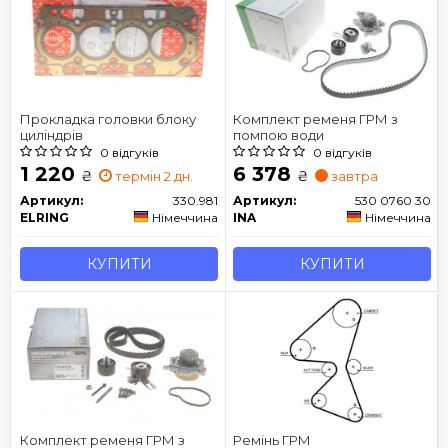
Прокладка головки блоку
Комплект ременя ГРМ з
циліндрів
помпою води
0 відгуків
0 відгуків
1 220
6 378
₴
₴
термін 2 дн.
завтра
Артикул:
330.981
Артикул:
530 0760 30
ELRING
Німеччина
INA
Німеччина
КУПИТИ
КУПИТИ
Комплект ременя ГРМ з
Ремінь ГРМ