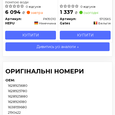
помпою води
0 відгуків
0 відгуків
6 094
1 337
₴
₴
завтра
сьогодні
Артикул:
PK19010
Артикул:
5705XS
HEPU
Німеччина
Gates
Бельгія
КУПИТИ
КУПИТИ
Дивитись усі аналоги ↓
ОРИГІНАЛЬНІ НОМЕРИ
OEM:
1628925680
1628925780
1628925880
1628926180
1638159680
2190422