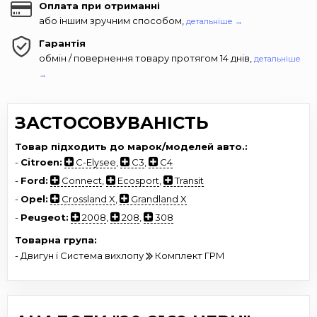
Оплата при отриманні
або іншим зручним способом,
детальніше →
Гарантія
обмін / повернення товару протягом 14 днів,
детальніше
→
ЗАСТОСОВУВАНІСТЬ
Товар підходить до марок/моделей авто.:
-
Citroen:
C-Elysee
,
C3
,
C4
-
Ford:
Connect
,
Ecosport
,
Transit
-
Opel:
Crossland X
,
Grandland X
-
Peugeot:
2008
,
208
,
308
Товарна група:
- Двигун і Система вихлопу
Комплект ГРМ