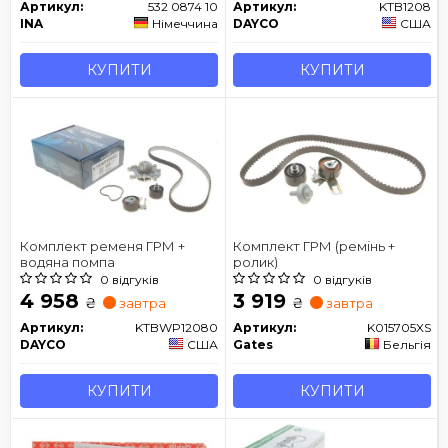
Артикул:
532 0874 10
Артикул:
KTB1208
INA
Німеччина
DAYCO
США
КУПИТИ
КУПИТИ
Комплект ременя ГРМ +
Комплект ГРМ (ремінь +
водяна помпа
ролик)
0 відгуків
0 відгуків
4 958
3 919
₴
₴
завтра
завтра
Артикул:
KTBWP12080
Артикул:
K015705XS
DAYCO
США
Gates
Бельгія
КУПИТИ
КУПИТИ