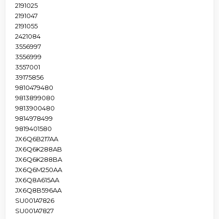
2191025
2191047
2191055
2421084
3556997
3556999
3557001
39175856
9810479480
9813899080
9813900480
9814978499
9819401580
JX6Q6B217AA
JX6Q6K288AB
JX6Q6K288BA
JX6Q6M250AA
JX6Q8A615AA
JX6Q8B596AA
SU001A7826
SU001A7827