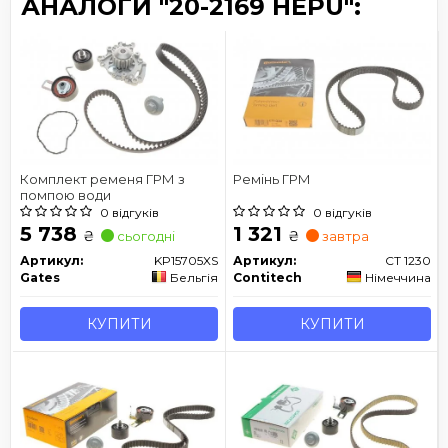
АНАЛОГИ "20-2169 HEPU":
Комплект ременя ГРМ з
Ремінь ГРМ
помпою води
0 відгуків
0 відгуків
5 738
1 321
₴
₴
сьогодні
завтра
Артикул:
KP15705XS
Артикул:
CT 1230
Gates
Бельгія
Contitech
Німеччина
КУПИТИ
КУПИТИ