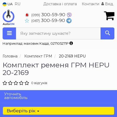
RU
Доставка і оплата
Контакти
Вхід
UA
300-59-90
(099)
300-59-90
(067)
Яку запчастину шукаєте?
Наприклад: маховик Кадді, 027105271P
Головна
Комплект ГРМ
20-2169 HEPU
Комплект ременя ГРМ HEPU
20-2169
0 відгуків
Уточніть
автомобіль:
Виберіть рік