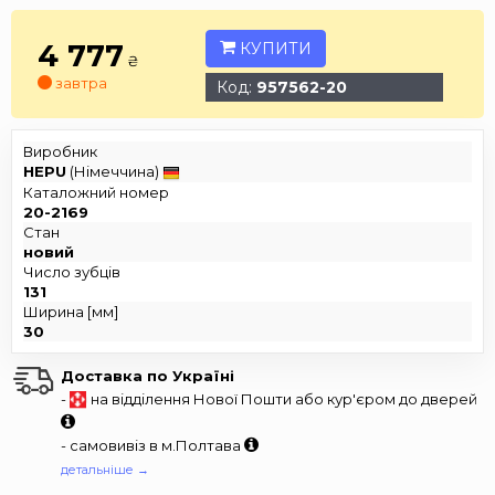
4 777
КУПИТИ
₴
завтра
Код:
957562-20
Виробник
HEPU
(Німеччина)
Каталожний номер
20-2169
Стан
новий
Число зубців
131
Ширина [мм]
30
Доставка по Україні
-
на відділення Нової Пошти або кур'єром до дверей
- самовивіз в м.Полтава
детальніше →