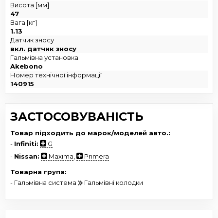
Висота [мм]
47
Вага [кг]
1.13
Датчик зносу
вкл. датчик зносу
Гальмівна установка
Akebono
Номер технічної інформації
140915
ЗАСТОСОВУВАНІСТЬ
Товар підходить до марок/моделей авто.:
-
Infiniti:
G
-
Nissan:
Maxima
,
Primera
Товарна група:
- Гальмівна система
Гальмівні колодки