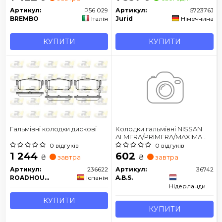
Артикул:
P56 029
Артикул:
572376J
BREMBO
Італія
Jurid
Німеччина
КУПИТИ
КУПИТИ
Гальмівні колодки дискові
Колодки гальмівні NISSAN
ALMERA/PRIMERA/MAXIMA
QX задн
0 відгуків
0 відгуків
1 244
602
₴
₴
завтра
завтра
Артикул:
236622
Артикул:
36742
ROADHOUSE
Іспанія
A.B.S.
Нідерланди
КУПИТИ
КУПИТИ