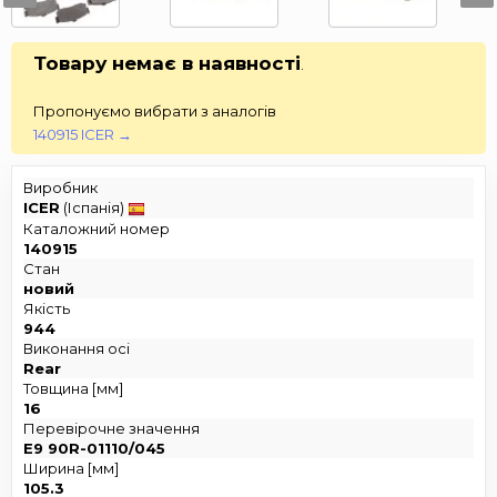
Товару немає в наявності
.
Пропонуємо вибрати з аналогів
140915 ICER →
Виробник
ICER
(Іспанія)
Каталожний номер
140915
Стан
новий
Якість
944
Виконання осі
Rear
Товщина [мм]
16
Перевірочне значення
E9 90R-01110/045
Ширина [мм]
105.3