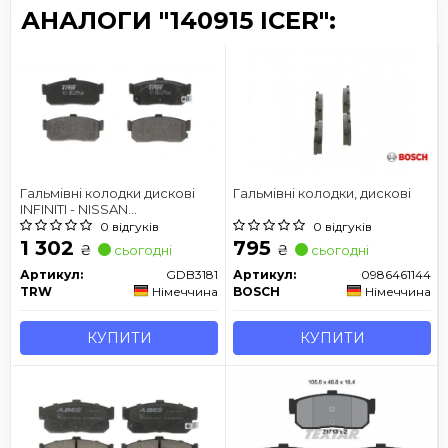
АНАЛОГИ "140915 ICER":
Гальмівні колодки дискові
Гальмівні колодки, дискові
INFINITI - NISSAN
G20/Almera/Cefiro/Maxima
0 відгуків
0 відгуків
QX/Pulsar/QX/Sunny
1 302
795
₴
₴
сьогодні
сьогодні
Артикул:
GDB3181
Артикул:
0986461144
TRW
Німеччина
BOSCH
Німеччина
КУПИТИ
КУПИТИ