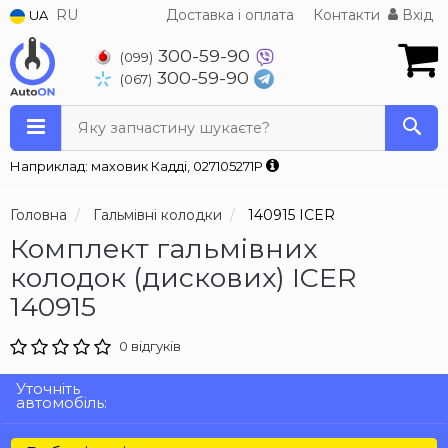
RU
Доставка і оплата
Контакти
Вхід
UA
300-59-90
(099)
300-59-90
(067)
Яку запчастину шукаєте?
Наприклад: маховик Кадді, 027105271P
Головна
Гальмівні колодки
140915 ICER
Комплект гальмівних
колодок (дискових) ICER
140915
0 відгуків
Уточніть
автомобіль: