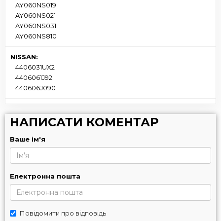
AY060NS019
AY060NS021
AY060NS031
AY060NS810
NISSAN:
4406031UX2
4406061J92
440606J090
НАПИСАТИ КОМЕНТАР
Ваше ім'я
Електронна пошта
Повідомити про відповідь