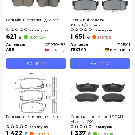
Гальмівні колодки, дискові
Гальмівні колодки
INFINITI/NISSAN
G20/Almera/Sunny "R "89>>
0 відгуків
0 відгуків
621
1 651
₴
₴
сьогодні
завтра
Артикул:
C21030ABE
Артикул:
2171301
ABE
Польща
TEXTAR
Німеччина
КУПИТИ
КУПИТИ
Гальмівні колодки дискові
Колодки гальмівні NISSAN
Maxima QX
0 відгуків
0 відгуків
1 422
1 337
₴
₴
завтра
сьогодні