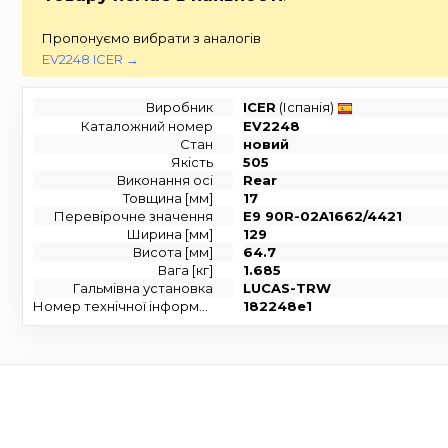
Пропонуємо вибрати з аналогів
EV2248 ICER →
Виробник
ICER
(Іспанія)
Каталожний номер
EV2248
Стан
новий
Якість
505
Виконання осі
Rear
Товщина [мм]
17
Перевірочне значення
E9 90R-02A1662/4421
Ширина [мм]
129
Висота [мм]
64.7
Вага [кг]
1.685
Гальмівна установка
LUCAS-TRW
Номер технічної інформації
182248e1