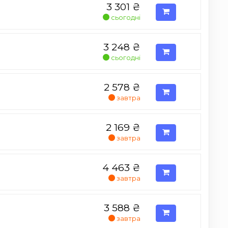
3 301
₴
сьогодні
3 248
₴
сьогодні
2 578
₴
завтра
2 169
₴
завтра
4 463
₴
завтра
3 588
₴
завтра