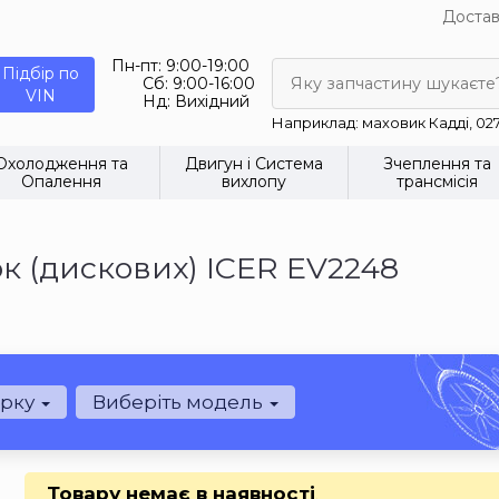
Достав
Пн-пт:
9:00-19:00
Підбір по
Сб:
9:00-16:00
Яку запчастину шукаєте
VIN
Нд:
Вихідний
Наприклад: маховик Кадді, 02
Охолодження та
Двигун і Система
Зчеплення та
Опалення
вихлопу
трансмісія
к (дискових) ICER EV2248
арку
Виберіть модель
Товару немає в наявності
.