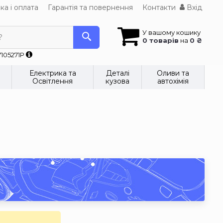
ка і оплата
Гарантія та повернення
Контакти
Вхід
У вашому кошику
?
0 товарів
на
0 ₴
7105271P
Електрика та
Деталі
Оливи та
Освітлення
кузова
автохімія