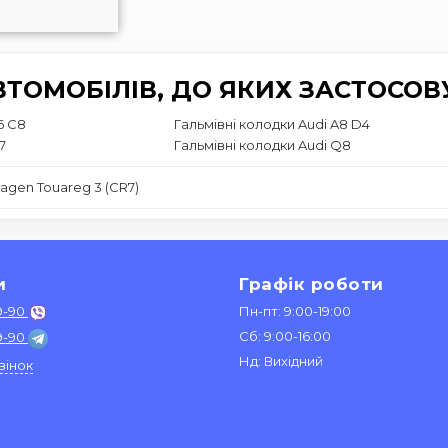
ТОМОБІЛІВ, ДО ЯКИХ ЗАСТОСОВ
6 C8
Гальмівні колодки Audi A8 D4
7
Гальмівні колодки Audi Q8
agen Touareg 3 (CR7)
и
Графік роботи
9-90
Пн-пт: 9:00-19:00
Сб: 9:00-16:00
9-90
Нд: Вихідний
вінок