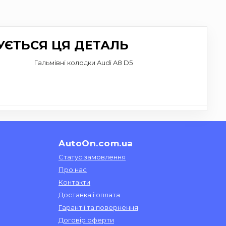
УЄТЬСЯ ЦЯ ДЕТАЛЬ
Гальмівні колодки Audi A8 D5
AutoOn.com.ua
Статус замовлення
Про нас
Контакти
Доставка і оплата
Гарантії та повернення
Договір оферти