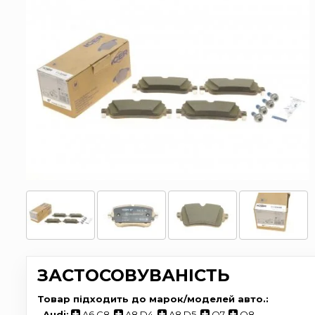
ЗАСТОСОВУВАНІСТЬ
Товар підходить до марок/моделей авто.:
-
Audi:
A6 C8
,
A8 D4
,
A8 D5
,
Q7
,
Q8