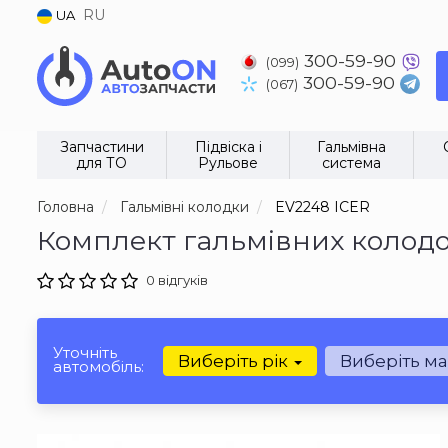
RU
UA
300-59-90
(099)
300-59-90
(067)
Запчастини
Підвіска і
Гальмівна
для ТО
Рульове
система
Головна
Гальмівні колодки
EV2248 ICER
Комплект гальмівних колодо
0 відгуків
Уточніть
Виберіть рік
Виберіть м
автомобіль: