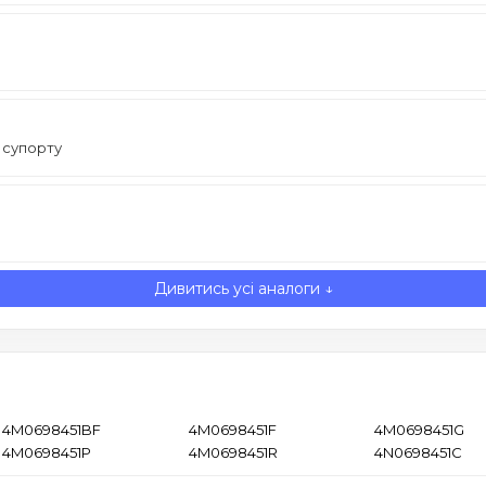
 супорту
Дивитись усі аналоги ↓
4M0698451BF
4M0698451F
4M0698451G
4M0698451P
4M0698451R
4N0698451C