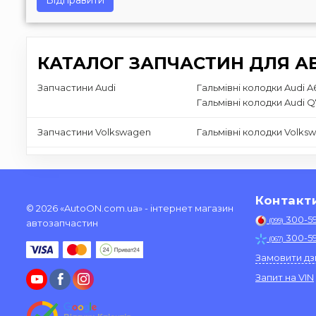
Відправити
КАТАЛОГ ЗАПЧАСТИН ДЛЯ АВ
Запчастини Audi
Гальмівні колодки Audi A
Гальмівні колодки Audi Q
Запчастини Volkswagen
Гальмівні колодки Volksw
Контакт
© 2026 «AutoON.com.ua» - інтернет магазин
300-5
(099)
автозапчастин
300-5
(067)
Замовити дз
Запит на VIN