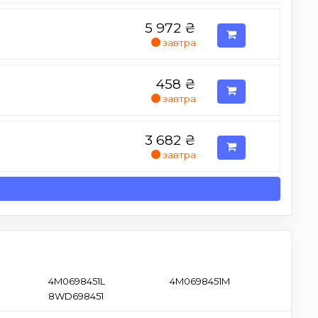
5 972
₴
завтра
458
₴
завтра
3 682
₴
завтра
4M0698451L
4M0698451M
8WD698451