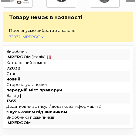
Товару немає в наявності
.
Пропонуємо вибрати з аналогів
72032 IMPERGOM →
Виробник
IMPERGOM
(Італія)
Каталожний номер
72032
Стан
новий
Сторона установки
передній міст праворуч
Вага [г]
1365
Додатковий артикул / додаткова інформація 2
з кульковим підшипником
Виробники підшипників
IMPERGOM