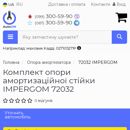
RU
Доставка і оплата
Контакти
Вхід
UA
300-59-90
(099)
300-59-90
(067)
Яку запчастину шукаєте?
Наприклад: маховик Кадді, 027105271P
Головна
Опора амортизатора
72032 IMPERGOM
Комплект опори
амортизаційної стійки
IMPERGOM 72032
0 відгуків
Уточніть
автомобіль: