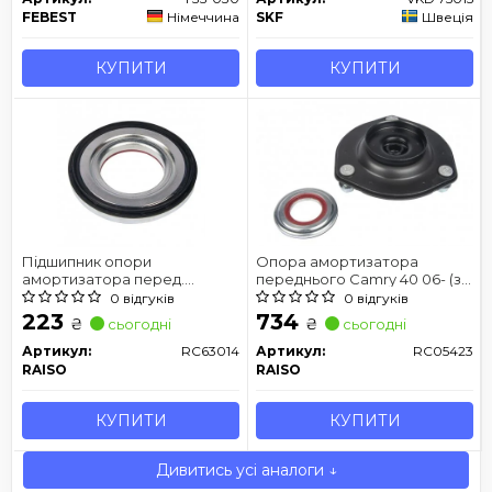
FEBEST
Німеччина
SKF
Швеція
КУПИТИ
КУПИТИ
Підшипник опори
Опора амортизатора
амортизатора перед.
переднього Camry 40 06- (з
Highlander/Camry 01-
підш.)
0 відгуків
0 відгуків
223
734
₴
₴
сьогодні
сьогодні
Артикул:
RC63014
Артикул:
RC05423
RAISO
RAISO
КУПИТИ
КУПИТИ
Дивитись усі аналоги ↓