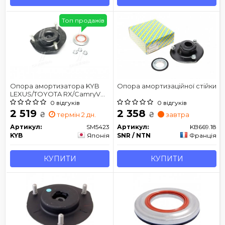
Топ продажів
Опора амортизатора KYB
Опора амортизаційної стійки
LEXUS/TOYOTA RX/CamryV
передня сторона 01-08
0 відгуків
0 відгуків
2 519
2 358
₴
₴
термін 2 дн.
завтра
Артикул:
SM5423
Артикул:
KB669.18
KYB
Японія
SNR / NTN
Франція
КУПИТИ
КУПИТИ