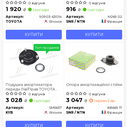
Toyota Camry 01-
0 відгуків
0 відгуків
1 920
916
₴
₴
сьогодні
сьогодні
Артикул:
90903-63014
Артикул:
M269.02
TOYOTA
Японія
SNR / NTN
Франція
КУПИТИ
КУПИТИ
Топ продажів
Подушка амортизатора
Опора амортизаційної стійки
передн Лів/Прав TOYOTA
CAMRY 2.4/2.4H/3.5 01.06-12.14
0 відгуків
0 відгуків
3 028
3 047
₴
₴
сьогодні
термін 2 дн.
Артикул:
SM5637
Артикул:
KB669.17
KYB
Японія
SNR / NTN
Франція
КУПИТИ
КУПИТИ