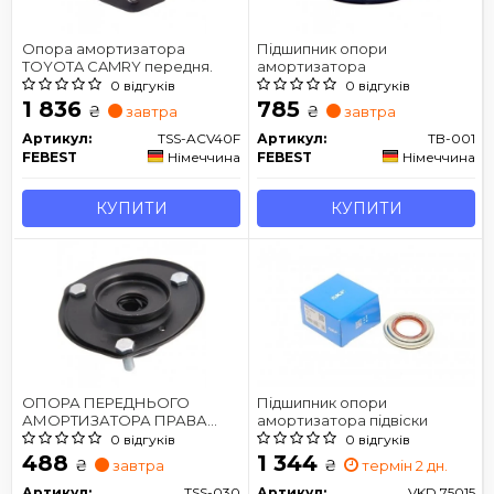
Опора амортизатора
Підшипник опори
TOYOTA CAMRY передня.
амортизатора
0 відгуків
0 відгуків
1 836
785
₴
₴
завтра
завтра
Артикул:
TSS-ACV40F
Артикул:
TB-001
FEBEST
Німеччина
FEBEST
Німеччина
КУПИТИ
КУПИТИ
ОПОРА ПЕРЕДНЬОГО
Підшипник опори
АМОРТИЗАТОРА ПРАВА
амортизатора підвіски
TOYOTA CAMRY
0 відгуків
0 відгуків
SXV2#/MCV2# 1996-2001
488
1 344
₴
₴
завтра
термін 2 дн.
Артикул:
TSS-030
Артикул:
VKD 75015