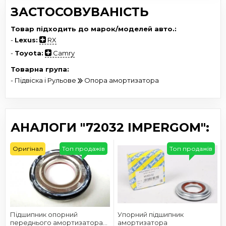
ЗАСТОСОВУВАНІСТЬ
Товар підходить до марок/моделей авто.:
-
Lexus:
RX
-
Toyota:
Camry
Товарна група:
- Підвіска і Рульове
Опора амортизатора
АНАЛОГИ "72032 IMPERGOM":
Оригінал
Топ продажів
Топ продажів
Підшипник опорний
Упорний підшипник
переднього амортизатора
амортизатора