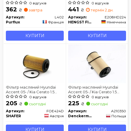
CRDi / Picanto 1.1 D / Rio 1.5 CR
0 відгуків
0 відгуків
362
441
₴
₴
завтра
термін 2 дн.
Артикул:
L402
Артикул:
E208HD224
Purflux
Франція
HENGST FILTER
Німеччина
КУПИТИ
КУПИТИ
Фільтр масляний Hyundai
Фільтр масляний Hyundai
Accent 05- / Kia Cerato 1.5
Accent 05- / Kia Cerato 1.5
CRDi / Picanto 1.1 D / Rio 1.5 CR
CRDi / Picanto 1.1 D / Rio 1.5 CR
0 відгуків
0 відгуків
205
225
₴
₴
сьогодні
сьогодні
Артикул:
FOE424D
Артикул:
A210350
SHAFER
Австрія
Denckermann
Польща
КУПИТИ
КУПИТИ