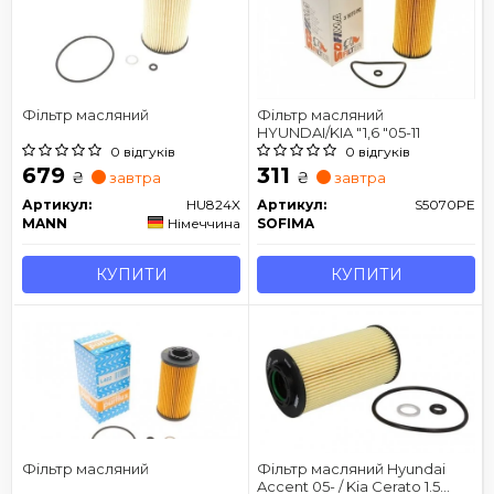
Фільтр масляний
Фільтр масляний
HYUNDAI/KIA "1,6 "05-11
0 відгуків
0 відгуків
679
311
₴
₴
завтра
завтра
Артикул:
HU824X
Артикул:
S5070PE
MANN
Німеччина
SOFIMA
КУПИТИ
КУПИТИ
Фільтр масляний
Фільтр масляний Hyundai
Accent 05- / Kia Cerato 1.5