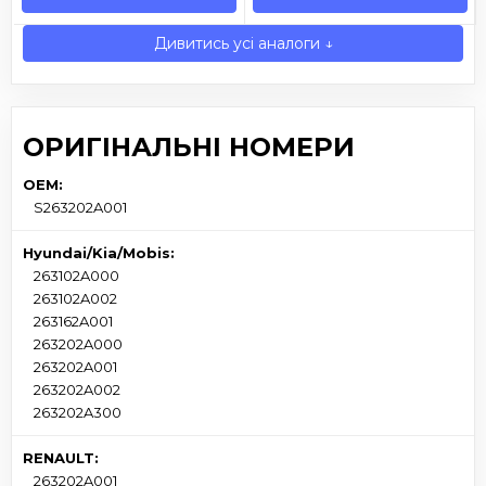
Дивитись усі аналоги ↓
ОРИГІНАЛЬНІ НОМЕРИ
OEM:
S263202A001
Hyundai/Kia/Mobis:
263102A000
263102A002
263162A001
263202A000
263202A001
263202A002
263202A300
RENAULT:
263202A001