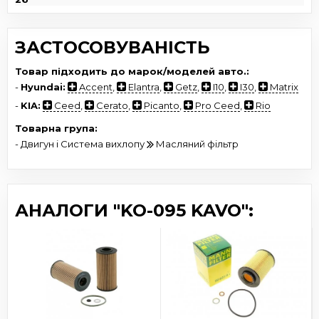
ЗАСТОСОВУВАНІСТЬ
Товар підходить до марок/моделей авто.:
-
Hyundai:
Accent
,
Elantra
,
Getz
,
I10
,
I30
,
Matrix
-
KIA:
Ceed
,
Cerato
,
Picanto
,
Pro Ceed
,
Rio
Товарна група:
- Двигун і Система вихлопу
Масляний фільтр
АНАЛОГИ "KO-095 KAVO":