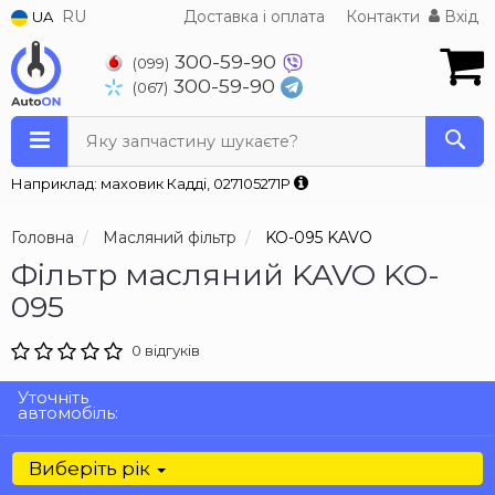
RU
Доставка і оплата
Контакти
Вхід
UA
300-59-90
(099)
300-59-90
(067)
Яку запчастину шукаєте?
Наприклад: маховик Кадді, 027105271P
Головна
Масляний фільтр
KO-095 KAVO
Фільтр масляний KAVO KO-
095
0 відгуків
Уточніть
автомобіль:
Виберіть рік