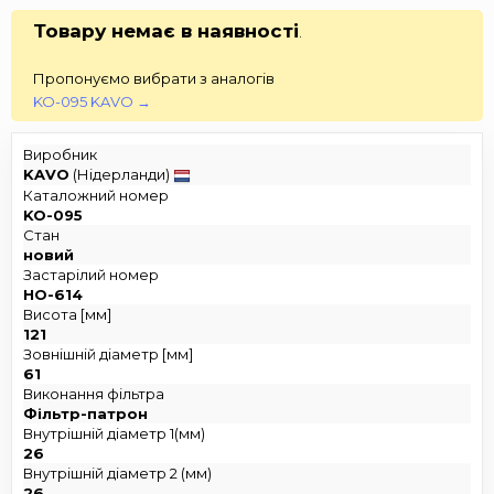
Товару немає в наявності
.
Пропонуємо вибрати з аналогів
KO-095 KAVO →
Виробник
KAVO
(Нідерланди)
Каталожний номер
KO-095
Стан
новий
Застарілий номер
HO-614
Висота [мм]
121
Зовнішній діаметр [мм]
61
Виконання фільтра
Фільтр-патрон
Внутрішній діаметр 1(мм)
26
Внутрішній діаметр 2 (мм)
26