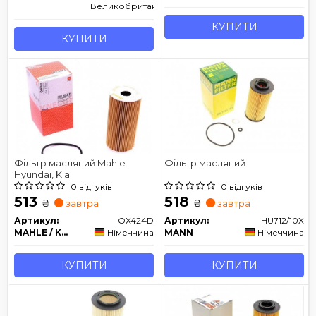
Великобританія
КУПИТИ
КУПИТИ
Фільтр масляний Mahle
Фільтр масляний
Hyundai, Kia
0 відгуків
0 відгуків
513
518
₴
₴
завтра
завтра
Артикул:
OX424D
Артикул:
HU712/10X
MAHLE / KNECHT
Німеччина
MANN
Німеччина
КУПИТИ
КУПИТИ