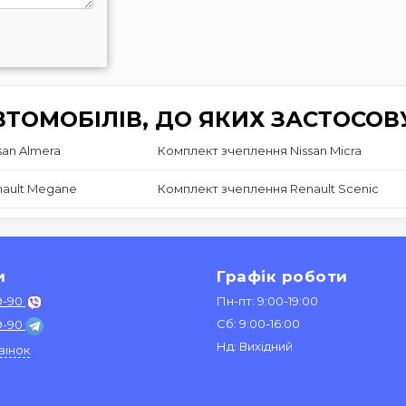
ТОМОБІЛІВ, ДО ЯКИХ ЗАСТОСОВ
san Almera
Комплект зчеплення Nissan Micra
nault Megane
Комплект зчеплення Renault Scenic
и
Графік роботи
9-90
Пн-пт: 9:00-19:00
Сб: 9:00-16:00
9-90
Нд: Вихідний
вінок