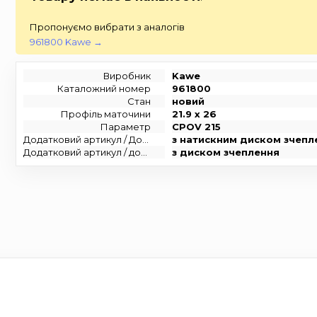
Пропонуємо вибрати з аналогів
961800 Kawe →
Виробник
Kawe
Каталожний номер
961800
Стан
новий
Профіль маточини
21.9 x 26
Параметр
CPOV 215
Додатковий артикул / Додаткова інформація
з натискним диском зчепл
Додатковий артикул / додаткова інформація 2
з диском зчеплення