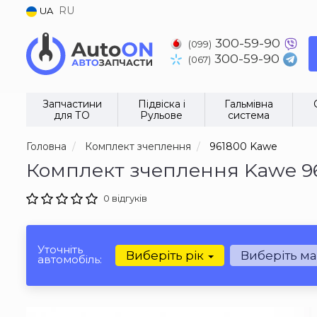
RU
UA
300-59-90
(099)
300-59-90
(067)
Запчастини
Підвіска і
Гальмівна
для ТО
Рульове
система
Головна
Комплект зчеплення
961800 Kawe
Комплект зчеплення Kawe 9
0 відгуків
Уточніть
Виберіть рік
Виберіть м
автомобіль: