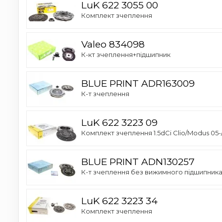
LuK 622 3055 00
Комплект зчеплення
Valeo 834098
К-кт зчеплення+підшипник
BLUE PRINT ADR163009
К-т зчеплення
LuK 622 3223 09
Комплект зчеплення 1.5dCi Clio/Modus 05-
BLUE PRINT ADN130257
К-т зчеплення без вижимного підшипник
LuK 622 3223 34
Комплект зчеплення