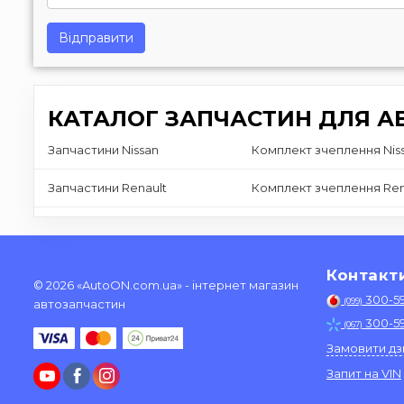
Відправити
КАТАЛОГ ЗАПЧАСТИН ДЛЯ АВ
Запчастини Nissan
Комплект зчеплення Nis
Запчастини Renault
Комплект зчеплення Re
Контакт
© 2026 «AutoON.com.ua» - інтернет магазин
300-5
(099)
автозапчастин
300-5
(067)
Замовити дз
Запит на VIN