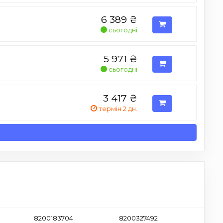
6 389
₴
сьогодні
5 971
₴
сьогодні
3 417
₴
термін 2 дн.
8200183704
8200327492