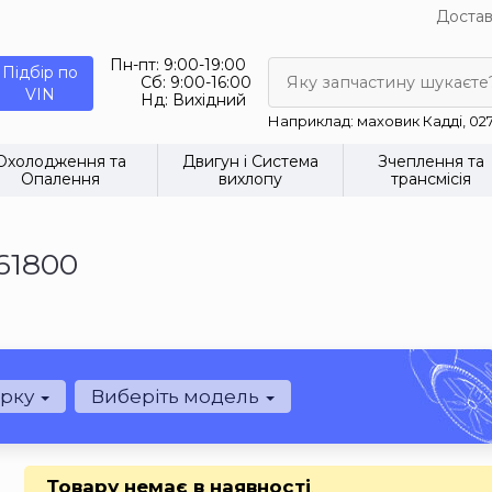
Достав
Пн-пт:
9:00-19:00
Підбір по
Сб:
9:00-16:00
Яку запчастину шукаєте
VIN
Нд:
Вихідний
Наприклад: маховик Кадді, 02
Охолодження та
Двигун і Система
Зчеплення та
Опалення
вихлопу
трансмісія
61800
арку
Виберіть модель
Товару немає в наявності
.