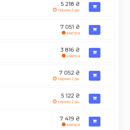
5 218
₴
термін 2 дн.
7 051
₴
завтра
3 816
₴
завтра
7 052
₴
термін 2 дн.
5 122
₴
термін 2 дн.
7 419
₴
завтра