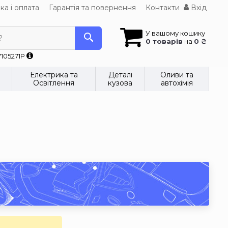
ка і оплата
Гарантія та повернення
Контакти
Вхід
У вашому кошику
?
0 товарів
на
0 ₴
7105271P
Електрика та
Деталі
Оливи та
Освітлення
кузова
автохімія