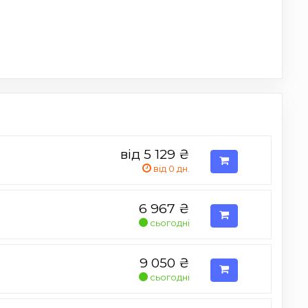
від 5 129
₴
від 0 дн.
6 967
₴
сьогодні
9 050
₴
сьогодні