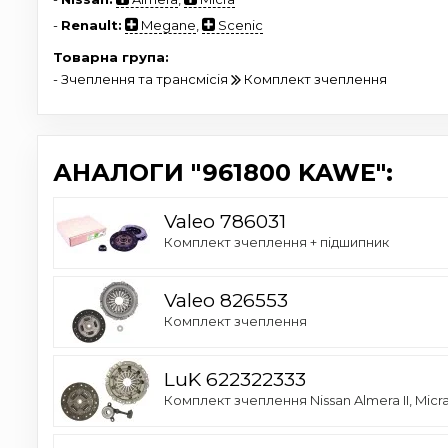
-
Renault:
Megane
,
Scenic
Товарна група:
- Зчеплення та трансмісія
Комплект зчеплення
АНАЛОГИ "961800 KAWE":
Valeo 786031
Комплект зчеплення + підшипник
Valeo 826553
Комплект зчеплення
LuK 622322333
Комплект зчеплення Nissan Almera II, Micra III