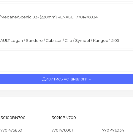
-/Megane/Scenic 03- (220mm) RENAULT 7701476934
T Logan / Sandero / Cubistar / Clio / Symbol / Kangoo 1,5 05 -
Дивитись усі аналоги ↓
30100BN700
30210BN700
7701475839
7701476001
7701476934