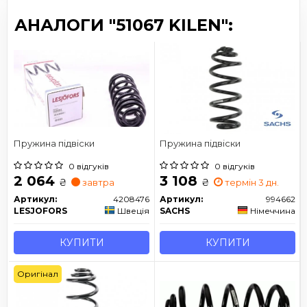
АНАЛОГИ "51067 KILEN":
Пружина підвіски
Пружина підвіски
0 відгуків
0 відгуків
2 064
3 108
₴
₴
завтра
термін 3 дн.
Артикул:
4208476
Артикул:
994662
LESJOFORS
Швеція
SACHS
Німеччина
КУПИТИ
КУПИТИ
Оригінал