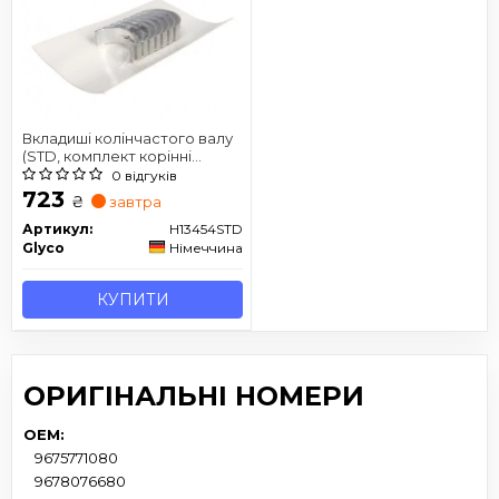
Вкладиші колінчастого валу
(STD, комплект корінні
підшипники) DS DS 3, DS 4,
0 відгуків
DS 4 II CITROEN BERLINGO,
723
₴
завтра
BERLINGO MULTISPACE,
BERLINGO/MINIVAN, C1 II, C3 /
Артикул:
H13454STD
C3 ORIGIN III 1.2/1.2LPG 03.12-
Glyco
Німеччина
КУПИТИ
ОРИГІНАЛЬНІ НОМЕРИ
OEM:
9675771080
9678076680