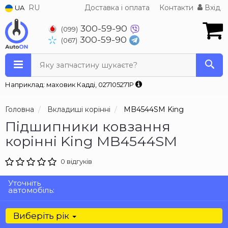
RU
Доставка і оплата
Контакти
Вхід
UA
300-59-90
(099)
300-59-90
(067)
Яку запчастину шукаєте?
Наприклад: маховик Кадді, 027105271P
Головна
Вкладиші корінні
MB4544SM King
Підшипники ковзання
корінні King MB4544SM
0 відгуків
Уточніть
автомобіль:
Виберіть рік