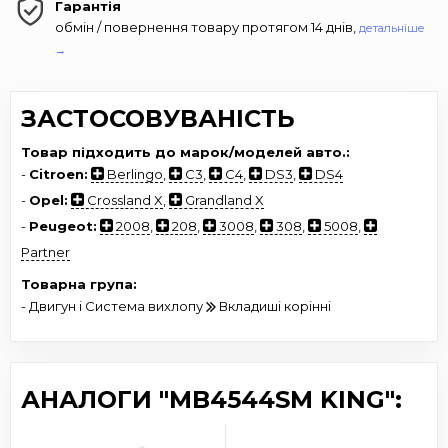
Гарантія
обмін / повернення товару протягом 14 днів,
детальніше
→
ЗАСТОСОВУВАНІСТЬ
Товар підходить до марок/моделей авто.:
-
Citroen:
Berlingo
,
C3
,
C4
,
DS3
,
DS4
-
Opel:
Crossland X
,
Grandland X
-
Peugeot:
2008
,
208
,
3008
,
308
,
5008
,
Partner
Товарна група:
- Двигун і Система вихлопу
Вкладиші корінні
АНАЛОГИ "MB4544SM KING":