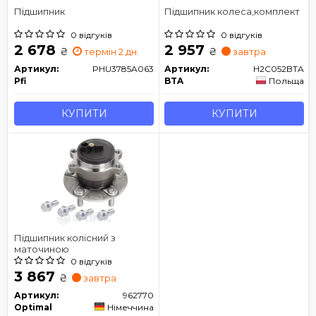
Підшипник
Підшипник колеса,комплект
0 відгуків
0 відгуків
2 678
2 957
₴
₴
термін 2 дн.
завтра
Артикул:
PHU3785A063
Артикул:
H2C052BTA
Pfi
BTA
Польща
КУПИТИ
КУПИТИ
Підшипник колісний з
маточиною
0 відгуків
3 867
₴
завтра
Артикул:
962770
Optimal
Німеччина