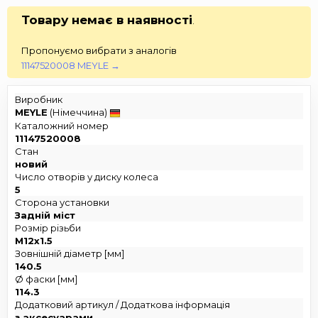
Товару немає в наявності
.
Пропонуємо вибрати з аналогів
11147520008 MEYLE →
Виробник
MEYLE
(Німеччина)
Каталожний номер
11147520008
Стан
новий
Число отворів у диску колеса
5
Сторона установки
Задній міст
Розмір різьби
M12x1.5
Зовнішній діаметр [мм]
140.5
Ø фаски [мм]
114.3
Додатковий артикул / Додаткова інформація
з аксесуарами