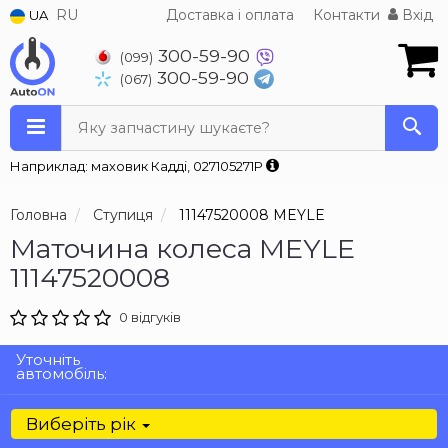
RU
Доставка і оплата
Контакти
Вхід
UA
300-59-90
(099)
300-59-90
(067)
Яку запчастину шукаєте?
Наприклад: маховик Кадді, 027105271P
Головна
Ступиця
11147520008 MEYLE
Маточина колеса MEYLE
11147520008
0 відгуків
Уточніть
автомобіль:
Виберіть рік