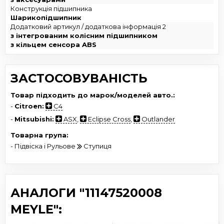
Конструкція підшипника
Шарикопідшипник
Додатковий артикул / додаткова інформація 2
з інтегрованим колісним підшипником
з кільцем сенсора ABS
ЗАСТОСОВУВАНІСТЬ
Товар підходить до марок/моделей авто.:
-
Citroen:
C4
-
Mitsubishi:
ASX
,
Eclipse Cross
,
Outlander
Товарна група:
- Підвіска і Рульове
Ступиця
АНАЛОГИ "11147520008
MEYLE":