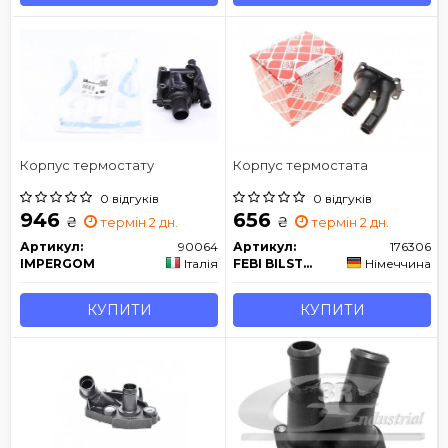
Корпус термостату
Корпус термостата
0 відгуків
0 відгуків
946
656
₴
₴
термін 2 дн.
термін 2 дн.
Артикул:
90064
Артикул:
176306
IMPERGOM
Італія
FEBI BILSTEIN
Німеччина
КУПИТИ
КУПИТИ