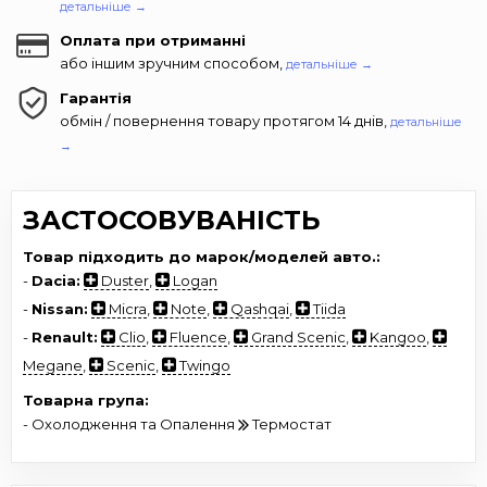
детальніше →
Оплата при отриманні
або іншим зручним способом,
детальніше →
Гарантія
обмін / повернення товару протягом 14 днів,
детальніше
→
ЗАСТОСОВУВАНІСТЬ
Товар підходить до марок/моделей авто.:
-
Dacia:
Duster
,
Logan
-
Nissan:
Micra
,
Note
,
Qashqai
,
Tiida
-
Renault:
Clio
,
Fluence
,
Grand Scenic
,
Kangoo
,
Megane
,
Scenic
,
Twingo
Товарна група:
- Охолодження та Опалення
Термостат