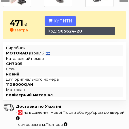
471
КУПИТИ
₴
завтра
Код:
965624-20
Виробник
MOTORAD
(Ізраїль)
Каталожний номер
CH7005
Стан
новий
Для оригінального номера
1106000QAH
Матеріал
полімерний матеріал
Доставка по Україні
-
на відділення Нової Пошти або кур'єром до дверей
- самовивіз в м.Полтава