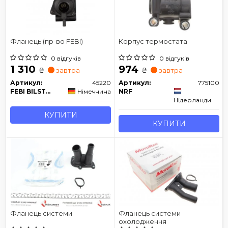
Фланець (пр-во FEBI)
Корпус термостата
0 відгуків
0 відгуків
1 310
974
₴
₴
завтра
завтра
Артикул:
45220
Артикул:
775100
FEBI BILSTEIN
Німеччина
NRF
Нідерланди
КУПИТИ
КУПИТИ
Фланець системи
Фланець системи
охолодження