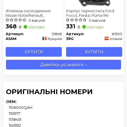
Фланець охолодження
Корпус термостата Ford
Nissan Note/Renault
Focus, Fiesta, Puma 96-
Clio/Kango/Megane/Modus/Scenic
0 відгуків
0 відгуків
1.5 Dci 04-
368
331
₴
₴
сьогодні
сьогодні
Артикул:
33865
Артикул:
81303
ASAM
Румунія
3RG
Іспанія
КУПИТИ
КУПИТИ
Дивитись усі аналоги ↓
ОРИГІНАЛЬНІ НОМЕРИ
OEM:
1106000QAH
1112977
1138451
1141992