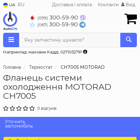
RU
Доставка і оплата
Контакти
Вхід
UA
300-59-90
(099)
300-59-90
(067)
Яку запчастину шукаєте?
Наприклад: маховик Кадді, 027105271P
Головна
Термостат
CH7005 MOTORAD
Фланець системи
охолодження MOTORAD
CH7005
0 відгуків
Уточніть
автомобіль: