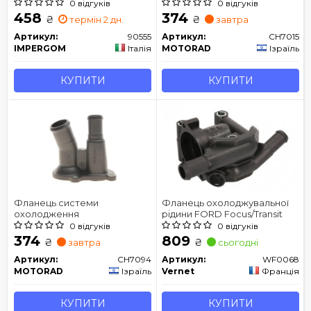
0 відгуків
0 відгуків
458
374
₴
₴
термін 2 дн.
завтра
Артикул:
90555
Артикул:
CH7015
IMPERGOM
Італія
MOTORAD
Ізраїль
КУПИТИ
КУПИТИ
Фланець системи
Фланець охолоджувальної
охолодження
рідини FORD Focus/Transit
0 відгуків
0 відгуків
374
809
₴
₴
завтра
сьогодні
Артикул:
CH7094
Артикул:
WF0068
MOTORAD
Ізраїль
Vernet
Франція
КУПИТИ
КУПИТИ