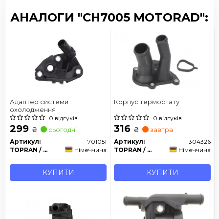
АНАЛОГИ "CH7005 MOTORAD":
Адаптер системи
Корпус термостату
охолодження
0 відгуків
0 відгуків
299
316
₴
₴
сьогодні
завтра
Артикул:
701051
Артикул:
304326
TOPRAN / HANS PRIES
Німеччина
TOPRAN / HANS PRIES
Німеччина
КУПИТИ
КУПИТИ