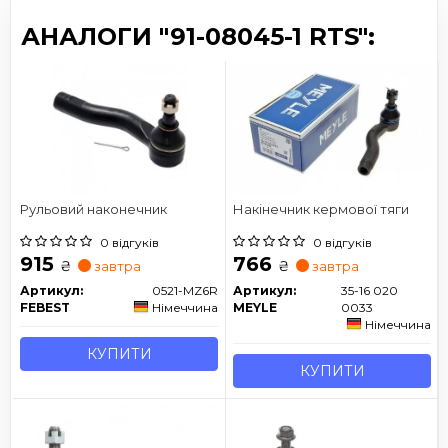
АНАЛОГИ "91-08045-1 RTS":
Рульовий наконечник
Накінечник кермової тяги
0 відгуків
0 відгуків
915
766
₴
₴
завтра
завтра
Артикул:
0521-MZ6R
Артикул:
35-16 020
FEBEST
Німеччина
MEYLE
0033
Німеччина
КУПИТИ
КУПИТИ