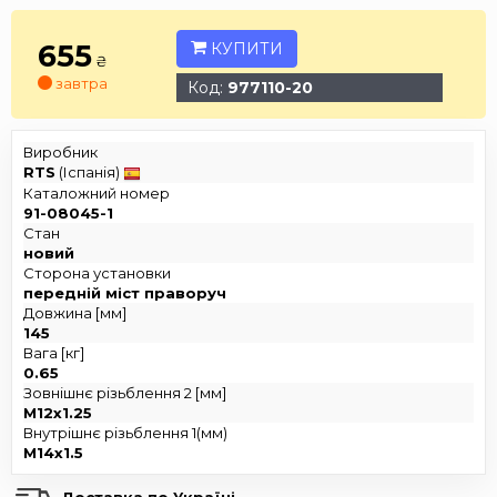
655
КУПИТИ
₴
завтра
Код:
977110-20
Виробник
RTS
(Іспанія)
Каталожний номер
91-08045-1
Стан
новий
Сторона установки
передній міст праворуч
Довжина [мм]
145
Вага [кг]
0.65
Зовнішнє різьблення 2 [мм]
M12x1.25
Внутрішнє різьблення 1(мм)
M14x1.5
Доставка по Україні