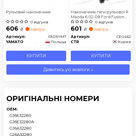
Рульовий наконечник
Наконечник тяги рульової R
Mazda 6 02-08 Ford Fusion
06-12 Lincoln MKZ 07-12 (вир-
0 відгуків
0 відгуків
во CTR)
606
601
₴
₴
завтра
завтра
Артикул:
I13019YMT
Артикул:
CE0462
YAMATO
Польща
CTR
Корея
КУПИТИ
КУПИТИ
Дивитись усі аналоги ↓
ОРИГІНАЛЬНІ НОМЕРИ
OEM:
GJ6E32280
GJ6E32280A
GJ6A32280
G26A32280