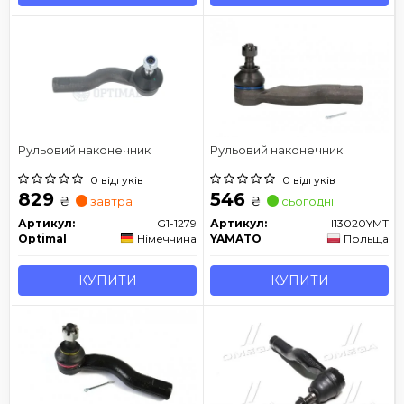
Рульовий наконечник
Рульовий наконечник
0 відгуків
0 відгуків
829
546
₴
₴
завтра
сьогодні
Артикул:
G1-1279
Артикул:
I13020YMT
Optimal
Німеччина
YAMATO
Польща
КУПИТИ
КУПИТИ