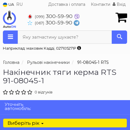
RU
Доставка і оплата
Контакти
Вхід
UA
300-59-90
(099)
300-59-90
(067)
Яку запчастину шукаєте?
Наприклад: маховик Кадді, 027105271P
Головна
Рульові накінечники
91-08045-1 RTS
Накінечник тяги керма RTS
91-08045-1
0 відгуків
Уточніть
автомобіль:
Виберіть рік