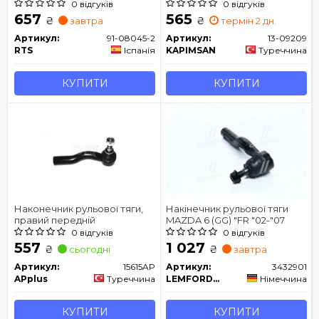
0 відгуків
0 відгуків
657
565
₴
₴
завтра
термін 2 дн.
Артикул:
91-08045-2
Артикул:
13-09209
RTS
Іспанія
KAPIMSAN
Туреччина
КУПИТИ
КУПИТИ
Наконечник рульової тяги,
Накінечник рульової тяги
правий передній
MAZDA 6 (GG) "FR "02-"07
0 відгуків
0 відгуків
557
1 027
₴
₴
сьогодні
завтра
Артикул:
15615AP
Артикул:
3432901
APplus
Туреччина
LEMFORDER
Німеччина
КУПИТИ
КУПИТИ