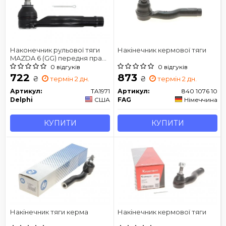
Наконечник рульової тяги
Накінечник кермової тяги
MAZDA 6 (GG) передня права
сторона 02- 07
0 відгуків
0 відгуків
722
873
₴
₴
термін 2 дн.
термін 2 дн.
Артикул:
TA1971
Артикул:
840 1076 10
Delphi
США
FAG
Німеччина
КУПИТИ
КУПИТИ
Накінечник тяги керма
Накінечник кермової тяги